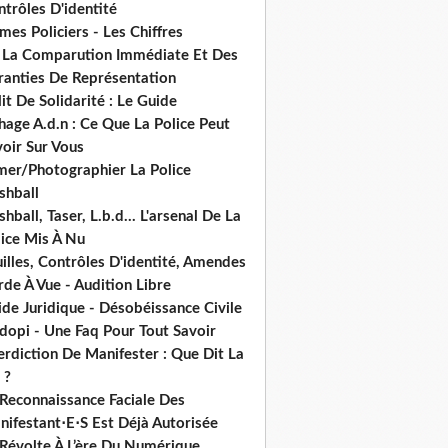
trôles D'identité
mes Policiers - Les Chiffres
 La Comparution Immédiate Et Des
ranties De Représentation
it De Solidarité : Le Guide
hage A.d.n : Ce Que La Police Peut
oir Sur Vous
lmer/Photographier La Police
shball
shball, Taser, L.b.d... L'arsenal De La
lice Mis À Nu
illes, Contrôles D'identité, Amendes
de À Vue - Audition Libre
de Juridique - Désobéissance Civile
dopi - Une Faq Pour Tout Savoir
erdiction De Manifester : Que Dit La
 ?
 Reconnaissance Faciale Des
nifestant⋅E⋅S Est Déjà Autorisée
 Révolte À L’ère Du Numérique