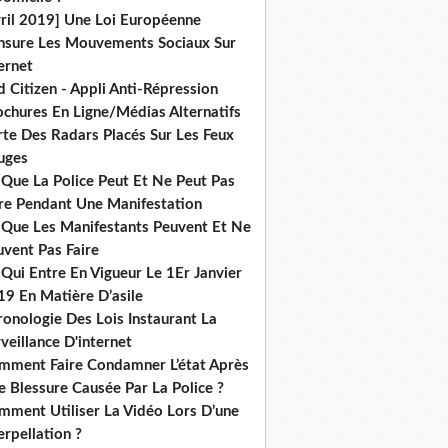
vril 2019] Une Loi Européenne
nsure Les Mouvements Sociaux Sur
ernet
 Citizen - Appli Anti-Répression
ochures En Ligne/Médias Alternatifs
rte Des Radars Placés Sur Les Feux
uges
 Que La Police Peut Et Ne Peut Pas
ire Pendant Une Manifestation
 Que Les Manifestants Peuvent Et Ne
uvent Pas Faire
Qui Entre En Vigueur Le 1Er Janvier
19 En Matière D’asile
onologie Des Lois Instaurant La
veillance D'internet
mment Faire Condamner L’état Après
 Blessure Causée Par La Police ?
mment Utiliser La Vidéo Lors D’une
erpellation ?