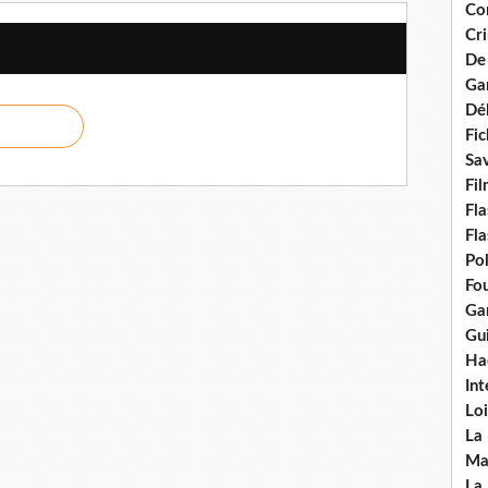
Con
Cri
De
Ga
Dél
Fic
Sav
Fi
Fla
Fla
Po
Fou
Gar
Gui
Ha
Int
Loi
La
Ma
La