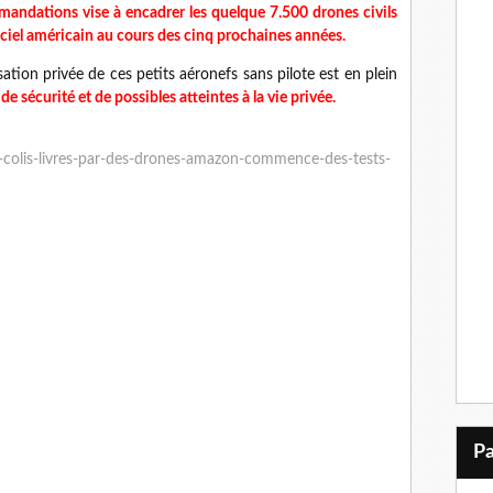
mandations vise à encadrer les quelque 7.500 drones civils
e ciel américain au cours des cinq prochaines années.
isation privée de ces petits aéronefs sans pilote est en plein
e sécurité et de possibles atteintes à la vie privée.
colis-livres-par-des-drones-amazon-commence-des-tests-