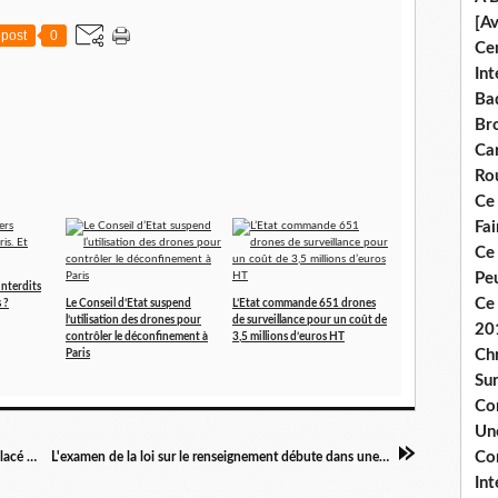
[A
post
0
Ce
Int
Bad
Br
Ca
Ro
Ce
Fa
Ce
Pe
interdits
Ce 
s ?
Le Conseil d’Etat suspend
L’Etat commande 651 drones
l’utilisation des drones pour
de surveillance pour un coût de
20
contrôler le déconfinement à
3,5 millions d’euros HT
Chr
Paris
Sur
Co
Une
Co
un journaliste de Planète Animaux tabassé et placé en garde à vue
L'examen de la loi sur le renseignement débute dans une Assemblée vide
Int