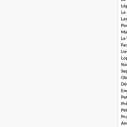
Lég
Le 
Les
Por
Ma
Le
Fac
Lie
Lo
No
Se
Ob
Dé
En
Pet
Pr
Pét
Pr
Am