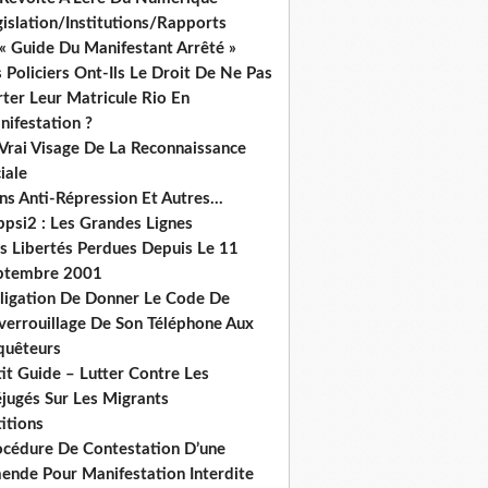
islation/Institutions/Rapports
« Guide Du Manifestant Arrêté »
 Policiers Ont-Ils Le Droit De Ne Pas
ter Leur Matricule Rio En
nifestation ?
 Vrai Visage De La Reconnaissance
iale
ns Anti-Répression Et Autres...
ppsi2 : Les Grandes Lignes
s Libertés Perdues Depuis Le 11
ptembre 2001
ligation De Donner Le Code De
verrouillage De Son Téléphone Aux
quêteurs
it Guide – Lutter Contre Les
éjugés Sur Les Migrants
itions
océdure De Contestation D’une
ende Pour Manifestation Interdite