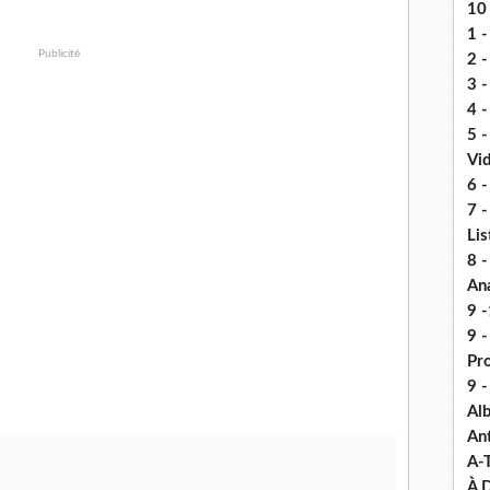
10 
1 -
Publicité
2 -
3 
4 -
5 
Vi
6 -
7 -
Lis
8 -
An
9 -
9 
Pr
9 
Alb
An
A-
À D