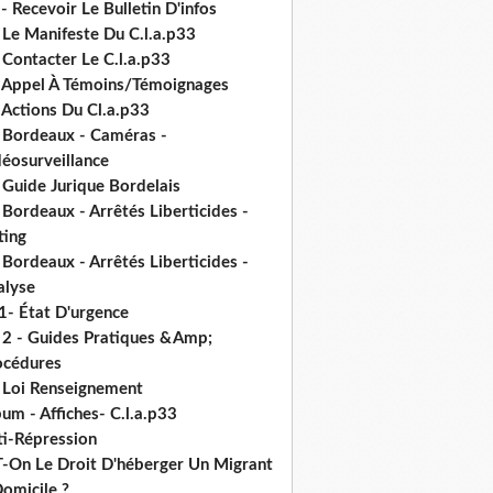
- Recevoir Le Bulletin D'infos
 Le Manifeste Du C.l.a.p33
 Contacter Le C.l.a.p33
- Appel À Témoins/Témoignages
 Actions Du Cl.a.p33
- Bordeaux - Caméras -
déosurveillance
 Guide Jurique Bordelais
 Bordeaux - Arrêtés Liberticides -
ting
 Bordeaux - Arrêtés Liberticides -
alyse
1- État D'urgence
- 2 - Guides Pratiques &Amp;
océdures
- Loi Renseignement
um - Affiches- C.l.a.p33
ti-Répression
T-On Le Droit D'héberger Un Migrant
omicile ?