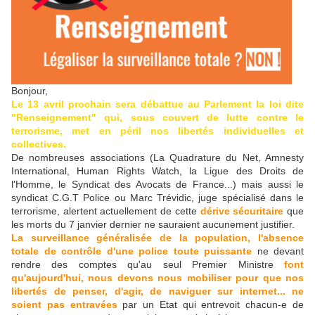
Bonjour,
Le 13 avril prochain sera débattue au Parlement la loi dite
"Renseignement" qui, sous couvert de lutte contre le
terrorisme, met en péril nos libertés individuelles et
collectives.
De nombreuses associations (La Quadrature du Net, Amnesty
International, Human Rights Watch, la Ligue des Droits de
l'Homme, le Syndicat des Avocats de France...) mais aussi le
syndicat C.G.T Police ou Marc Trévidic, juge spécialisé dans le
terrorisme, alertent actuellement de cette
dérive sécuritaire
que
les morts du 7 janvier dernier ne sauraient aucunement justifier.
La surveillance généralisée de la population, l'absence
totale de contrôle d'une police toute puissante
ne devant
rendre des comptes qu'au seul Premier Ministre
font
qu'aujourd'hui, nous devons nous mobiliser pour que nos
libertés de penser, d'agir, de naviguer sur internet... ne
soient pas entravées
par un Etat qui entrevoit chacun-e de