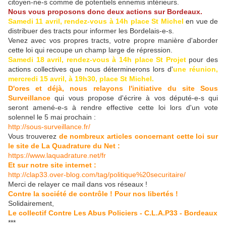
citoyen-ne-s comme de potentiels ennemis intérieurs.
Nous vous proposons donc deux actions sur Bordeaux.
Samedi 11 avril, rendez-vous à 14h place St Michel
en vue de
distribuer des tracts pour informer les Bordelais-e-s.
Venez avec vos propres tracts, votre propre manière d'aborder
cette loi qui recoupe un champ large de répression.
Samedi 18 avril, rendez-vous à 14h place St Projet
pour des
actions collectives que nous déterminerons lors d'
une réunion,
mercredi 15 avril, à 19h30, place St Michel.
D'ores et déjà, nous relayons l'initiative du site Sous
Surveillance
qui vous propose d'écrire à vos député-e-s qui
seront amené-e-s à rendre effective cette loi lors d'un vote
solennel le 5 mai prochain :
http://sous-surveillance.fr/
Vous trouverez
de nombreux articles concernant cette loi sur
le site de La Quadrature du Net :
https://www.laquadrature.net/fr
Et sur notre site internet :
http://clap33.over-blog.com/tag/politique%20securitaire/
Merci de relayer ce mail dans vos réseaux !
Contre la société de contrôle ! Pour nos libertés !
Solidairement,
Le collectif Contre Les Abus Policiers - C.L.A.P33 - Bordeaux
***