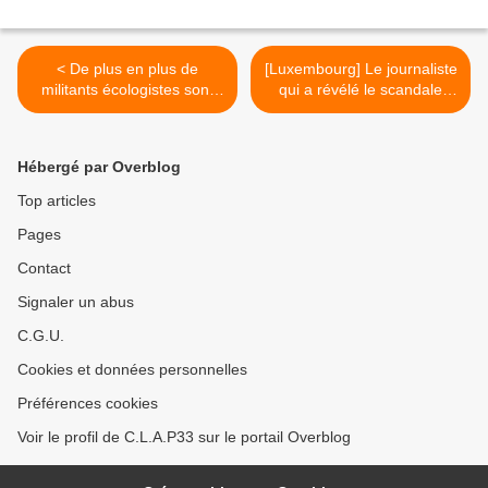
< De plus en plus de
[Luxembourg] Le journaliste
militants écologistes sont
qui a révélé le scandale
assassinés dans le monde
LuxLeaks mis en examen >
Hébergé par Overblog
Top articles
Pages
Contact
Signaler un abus
C.G.U.
Cookies et données personnelles
Préférences cookies
Voir le profil de C.L.A.P33 sur le portail Overblog