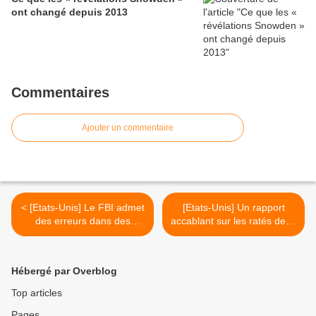
ont changé depuis 2013
Commentaires
Ajouter un commentaire
< [Etats-Unis] Le FBI admet
[Etats-Unis] Un rapport
des erreurs dans des
accablant sur les ratés de la
condamnations à mort
peine de mort >
Hébergé par Overblog
Top articles
Pages