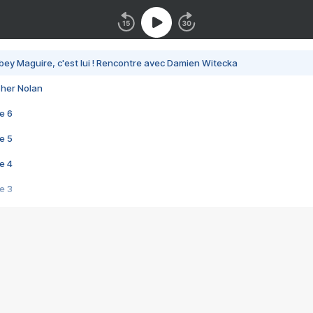
bey Maguire, c'est lui ! Rencontre avec Damien Witecka
pher Nolan
e 6
e 5
e 4
e 3
s créatrices de la VF !
e 2
e 1
e Mektoub My Love arrive enfin ! Rencontre avec Shaïn Boumedine et Sal