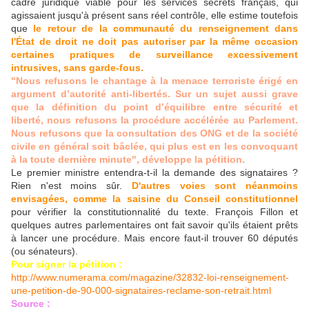
cadre juridique viable pour les services secrets français, qui
agissaient jusqu'à présent sans réel contrôle, elle estime toutefois
que
le retour de la communauté du renseignement dans
l'État de droit ne doit pas autoriser par la même occasion
certaines pratiques de surveillance excessivement
intrusives, sans garde-fous.
"Nous refusons le chantage à la menace terroriste érigé en
argument d’autorité anti-libertés. Sur un sujet aussi grave
que la définition du point d’équilibre entre sécurité et
liberté, nous refusons la procédure accélérée au Parlement.
Nous refusons que la consultation des ONG et de la société
civile en général soit bâclée, qui plus est en les convoquant
à la toute dernière minute", développe la pétition.
Le premier ministre entendra-t-il la demande des signataires ?
Rien n'est moins sûr.
D'autres voies sont néanmoins
envisagées, comme la saisine du Conseil constitutionnel
pour vérifier la constitutionnalité du texte. François Fillon et
quelques autres parlementaires ont fait savoir qu'ils étaient prêts
à lancer une procédure. Mais encore faut-il trouver 60 députés
(ou sénateurs).
Pour signer la pétition :
http://www.numerama.com/magazine/32832-loi-renseignement-
une-petition-de-90-000-signataires-reclame-son-retrait.html
Source :