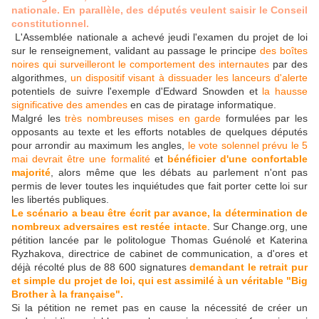
nationale. En parallèle, des députés veulent saisir le Conseil
constitutionnel.
L'Assemblée nationale a achevé jeudi l'examen du projet de loi
sur le renseignement, validant au passage le principe
des boîtes
noires qui surveilleront le comportement des internautes
par des
algorithmes,
un dispositif visant à dissuader les lanceurs d'alerte
potentiels de suivre l'exemple d'Edward Snowden et
la hausse
significative des amendes
en cas de piratage informatique.
Malgré les
très nombreuses mises en garde
formulées par les
opposants au texte et les efforts notables de quelques députés
pour arrondir au maximum les angles,
le vote solennel prévu le 5
mai devrait être une formalité
et
bénéficier d'une confortable
majorité
, alors même que les débats au parlement n'ont pas
permis de lever toutes les inquiétudes que fait porter cette loi sur
les libertés publiques.
Le scénario a beau être écrit par avance, la détermination de
nombreux adversaires est restée intacte
. Sur Change.org, une
pétition lancée par le politologue Thomas Guénolé et Katerina
Ryzhakova, directrice de cabinet de communication, a d'ores et
déjà récolté plus de 88 600 signatures
demandant le retrait pur
et simple du projet de loi, qui est assimilé à un véritable "Big
Brother à la française".
Si la pétition ne remet pas en cause la nécessité de créer un