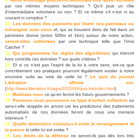
9.
Notre entourage pourra-t-il désormais être aussi surveillé
par ces mêmes moyens techniques ? Qu’il joue un rôle
d'intermédiaire volontaire ou non ? Et ce même s’il n'est ni au
courant ni complice ?
10.
Les données des passants
qui lisent nos panneaux ou
échangent avec nous
et, qui se trouvent donc de fait dans un
périmètre donné (entre 500m et 1km) autour de notre action,
seront-elles collectées
par une technique telle que l'Imsi
Catcher ?
11.
Qui programmera les règles des algorithmes
qui trieront
hors contrôle ces données ? sur quels critères ?
12.
Et si ce n’est pas l’esprit de la loi à votre sens, est-ce que
concrètement ces pratiques pourront légalement exister à notre
encontre suite au vote de cette loi ?
Le quiz du journal
Libération affirme oui.
(
http://www.liberation.fr/apps/2015/04/quiz-loi/index.html
)
13.
Maitrisez-vous
ce qu’en feront les futurs gouvernements ?
14.
Pourrons-nous poursuivre ce type d’action collective
ou
sera-t-elle stoppée en amont car les prédictions des traitements
automatisés de nos données feront de nous une menace
intérieure ?
15.
Quelle distinction existera-t-il entre le renseignement et
la preuve
si cette loi est votée ?
16.
Les droits de la défense
ne seront-ils pas dès lors très