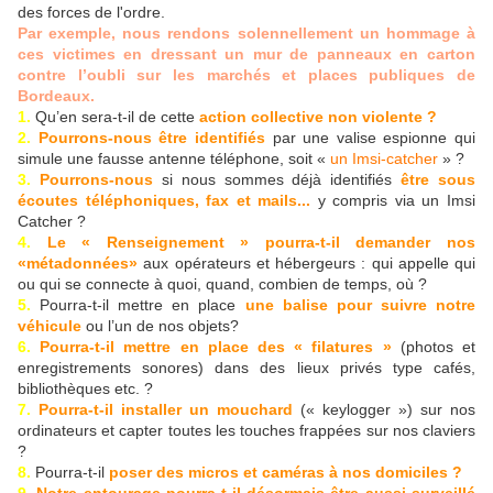
des forces de l'ordre.
Par exemple, nous rendons solennellement un hommage à
ces victimes en dressant un mur de panneaux en carton
contre l’oubli sur les marchés et places publiques de
Bordeaux.
1.
Qu’en sera-t-il de cette
action collective non violente ?
2.
Pourrons-nous être identifiés
par une valise espionne qui
simule une fausse antenne téléphone, soit «
un Imsi-catcher
» ?
3.
Pourrons-nous
si nous sommes déjà identifiés
être sous
écoutes téléphoniques, fax et mails...
y compris via un Imsi
Catcher ?
4.
Le « Renseignement » pourra-t-il demander nos
«métadonnées»
aux opérateurs et hébergeurs : qui appelle qui
ou qui se connecte à quoi, quand, combien de temps, où ?
5.
Pourra-t-il mettre en place
une balise pour suivre notre
véhicule
ou l’un de nos objets?
6.
Pourra-t-il mettre en place des « filatures »
(photos et
enregistrements sonores) dans des lieux privés type cafés,
bibliothèques etc. ?
7.
Pourra-t-il installer un mouchard
(« keylogger ») sur nos
ordinateurs et capter toutes les touches frappées sur nos claviers
?
8.
Pourra-t-il
poser des micros et caméras à nos domiciles ?