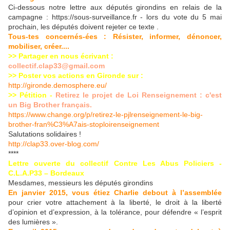
Ci-dessous notre lettre aux députés girondins en relais de la
campagne : https://sous-surveillance.fr - lors du vote du 5 mai
prochain, les députés doivent rejeter ce texte .
Tous-tes concernés-ées : Résister, informer, dénoncer,
mobiliser, créer....
>> Partager en nous écrivant :
collectif.clap33@gmail.com
>>
Poster vos actions
en Gironde
sur :
http://gironde.demosphere.eu/
>> Pétition -
Retirez le projet de Loi Renseignement : c'est
un Big Brother français.
https://www.change.org/p/retirez-le-pjlrenseignement-le-big-
brother-fran%C3%A7ais-stoploirenseignement
Salutations solidaires !
http://clap33.over-blog.com/
****
Lettre ouverte du collectif Contre Les Abus Policiers -
C.L.A.P33 – Bordeaux
Mesdames, messieurs les députés girondins
En janvier 2015, vous étiez Charlie debout à l’assemblée
pour crier votre attachement à la liberté, le droit à la liberté
d’opinion et d’expression, à la tolérance, pour défendre « l’esprit
des lumières ».