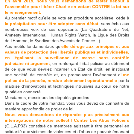
En avril 2015, nous vous demandons de rester debout à
l’assemblée pour libérer Charlie en votant CONTRE la loi sur
le renseignement,
Au premier motif qu’elle se vote en procédure accélérée, cède à
la précipitation pour être adopter sans débat
, sans écho aux
nombreuses voix de ses opposants (La Quadrature du Net,
Amnesty International, Human Rights Watch, la Ligue des Droits
de l'Homme, le Syndicat des Avocats de France...).
Aux motifs fondamentaux qu’
elle déroge aux principes et aux
valeurs de protection des libertés publiques et individuelles,
en légalisant la surveillance de masse sans contrôle
judiciaire ni argument
, en renforçant l’Etat policier au détriment
de ce que vous devriez incarner un Etat de droit, en instituant
une société de contrôle et, en promouvant l’avènement d’
une
police de la pensée, rendue pleinement opérationnelle
par la
maitrise d’innovations et techniques intrusives au cœur de notre
quotidien connecté.
Mesdames, messieurs les députés girondins
Dans le cadre de votre mandat, vous vous devez de connaitre de
manière approfondie ce projet de loi.
Nous vous demandons de répondre plus précisément aux
interrogations de notre collectif Contre Les Abus Policiers
(C.L.A.P33) constitué de membres agissant à titre personnel en
solidarité aux victimes de violences et d'abus de pouvoir émanant