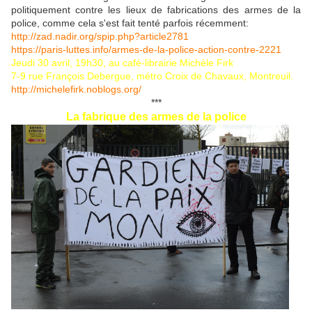
politiquement contre les lieux de fabrications des armes de la
police, comme cela s'est fait tenté parfois récemment:
http://zad.nadir.org/spip.php?article2781
https://paris-luttes.info/armes-de-la-police-action-contre-2221
Jeudi 30 avril, 19h30, au café-librairie Michèle Firk
7-9 rue François Debergue, métro Croix de Chavaux, Montreuil.
http://michelefirk.noblogs.org/
***
La fabrique des armes de la police