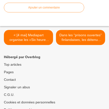
Ajouter un commentaire
< [4 mai] Mediapart
Dans les “prisons ouvertes”
organise les «Six heures
finlandaises, les détenus
contre la surveillance»
ont les clés >
Hébergé par Overblog
Top articles
Pages
Contact
Signaler un abus
C.G.U.
Cookies et données personnelles