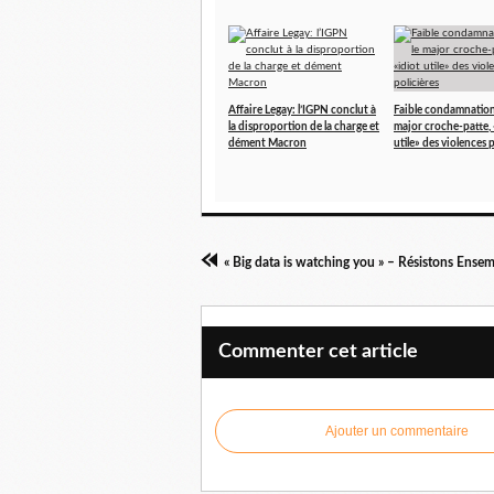
Affaire Legay: l’IGPN conclut à
Faible condamnation
la disproportion de la charge et
major croche-patte, 
dément Macron
utile» des violences 
Commenter cet article
Ajouter un commentaire