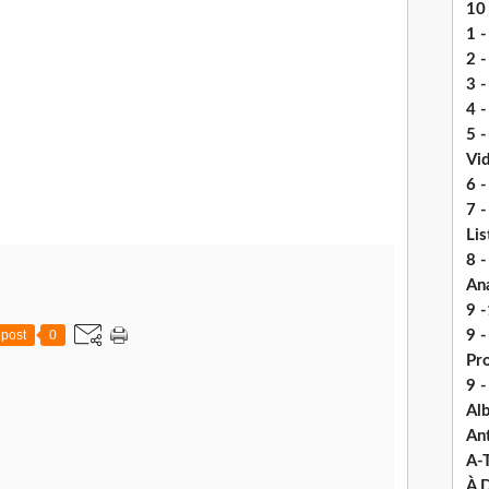
10 
1 -
2 -
3 
4 -
5 
Vi
6 -
7 -
Lis
8 -
An
9 -
post
0
9 
Pr
9 
Alb
An
A-
À D