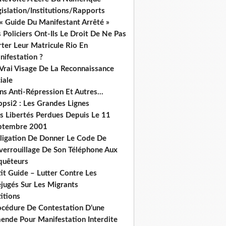
islation/Institutions/Rapports
« Guide Du Manifestant Arrêté »
 Policiers Ont-Ils Le Droit De Ne Pas
ter Leur Matricule Rio En
nifestation ?
 Vrai Visage De La Reconnaissance
iale
ns Anti-Répression Et Autres...
ppsi2 : Les Grandes Lignes
s Libertés Perdues Depuis Le 11
ptembre 2001
ligation De Donner Le Code De
verrouillage De Son Téléphone Aux
quêteurs
it Guide – Lutter Contre Les
éjugés Sur Les Migrants
itions
océdure De Contestation D’une
ende Pour Manifestation Interdite