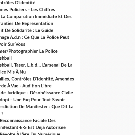
trôles D'identité
mes Policiers - Les Chiffres
 La Comparution Immédiate Et Des
ranties De Représentation
it De Solidarité : Le Guide
hage A.d.n : Ce Que La Police Peut
oir Sur Vous
lmer/Photographier La Police
shball
shball, Taser, L.b.d... L'arsenal De La
lice Mis À Nu
illes, Contrôles D'identité, Amendes
de À Vue - Audition Libre
de Juridique - Désobéissance Civile
dopi - Une Faq Pour Tout Savoir
erdiction De Manifester : Que Dit La
 ?
 Reconnaissance Faciale Des
nifestant⋅E⋅S Est Déjà Autorisée
 Révolte À L’ère Du Numérique