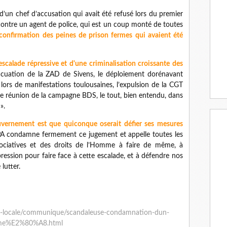
 d’un chef d’accusation qui avait été refusé lors du premier
 contre un agent de police, qui est un coup monté de toutes
 confirmation des peines de prison fermes qui avaient été
escalade répressive et d'une criminalisation croissante des
cuation de la ZAD de Sivens, le déploiement dorénavant
t lors de manifestations toulousaines, l’expulsion de la CGT
’une réunion de la campagne BDS, le tout, bien entendu, dans
».
uvernement est que quiconque oserait défier ses mesures
 condamne fermement ce jugement et appelle toutes les
associatives et des droits de l’Homme à faire de même, à
pression pour faire face à cette escalade, et à défendre nos
lutter.
que-locale/communique/scandaleuse-condamnation-dun-
ferme%E2%80%A8.html