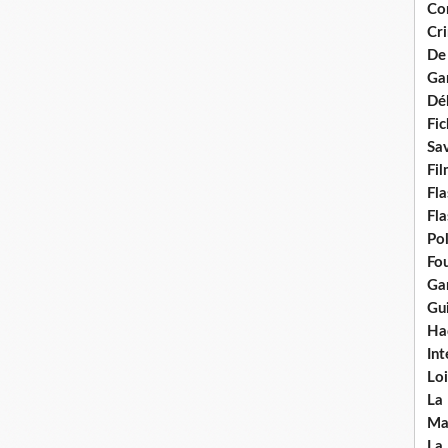
Con
Cri
De
Ga
Dél
Fic
Sav
Fi
Fla
Fla
Po
Fou
Gar
Gui
Ha
Int
Loi
La
Ma
La