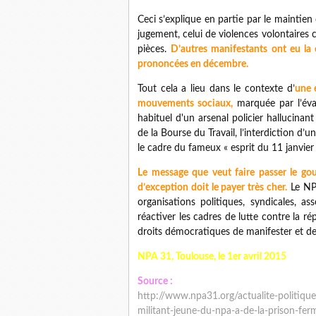
Ceci s’explique en partie par le maintien
jugement, celui de violences volontaires
pièces.
D’autres manifestants ont eu la
prononcées en décembre.
Tout cela a lieu dans le contexte d’
une 
mouvements sociaux,
marquée par l’éva
habituel d'un arsenal policier hallucinan
de la Bourse du Travail, l’interdiction d
le cadre du fameux « esprit du 11 janvier 
Le message que veut faire passer le go
d’exception doit le payer très cher.
Le NPA
organisations politiques, syndicales, 
réactiver les cadres de lutte contre la ré
droits démocratiques de manifester et de 
NPA 31, Toulouse, le 1er avril 2015
Source :
http://www.npa31.org/actualite-politi
militant-jeune-du-npa-a-de-la-prison-