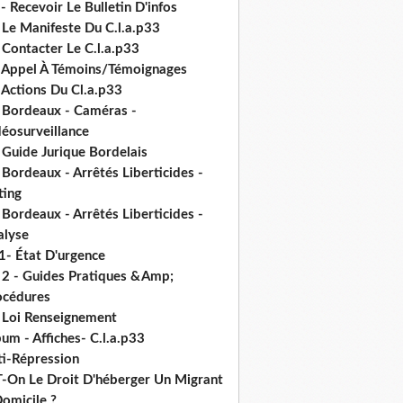
- Recevoir Le Bulletin D'infos
 Le Manifeste Du C.l.a.p33
 Contacter Le C.l.a.p33
- Appel À Témoins/Témoignages
 Actions Du Cl.a.p33
- Bordeaux - Caméras -
déosurveillance
 Guide Jurique Bordelais
 Bordeaux - Arrêtés Liberticides -
ting
 Bordeaux - Arrêtés Liberticides -
alyse
1- État D'urgence
- 2 - Guides Pratiques &Amp;
océdures
- Loi Renseignement
um - Affiches- C.l.a.p33
ti-Répression
T-On Le Droit D'héberger Un Migrant
omicile ?