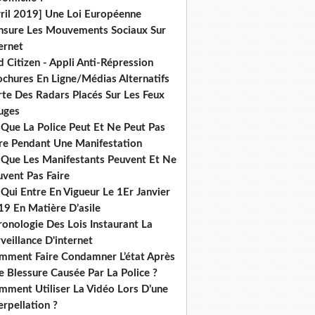
vril 2019] Une Loi Européenne
nsure Les Mouvements Sociaux Sur
ernet
 Citizen - Appli Anti-Répression
ochures En Ligne/Médias Alternatifs
rte Des Radars Placés Sur Les Feux
uges
 Que La Police Peut Et Ne Peut Pas
ire Pendant Une Manifestation
 Que Les Manifestants Peuvent Et Ne
uvent Pas Faire
Qui Entre En Vigueur Le 1Er Janvier
19 En Matière D’asile
onologie Des Lois Instaurant La
veillance D'internet
mment Faire Condamner L’état Après
 Blessure Causée Par La Police ?
mment Utiliser La Vidéo Lors D’une
erpellation ?