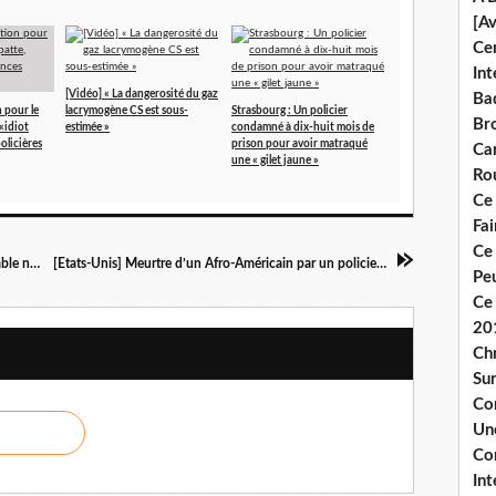
[A
Ce
Int
[Vidéo] « La dangerosité du gaz
Bad
 pour le
lacrymogène CS est sous-
Strasbourg : Un policier
Br
«idiot
estimée »
condamné à dix-huit mois de
policières
prison pour avoir matraqué
Ca
une « gilet jaune »
Ro
Ce
Fa
Ce
« Big data is watching you » – Résistons Ensemble no 140
[Etats-Unis] Meurtre d’un Afro-Américain par un policier blanc
Pe
Ce 
20
Chr
Sur
Co
Une
Co
Int