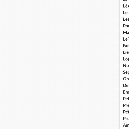
Lég
Le 
Les
Por
Ma
Le
Fac
Lie
Lo
No
Se
Ob
Dé
En
Pet
Pr
Pét
Pr
Am