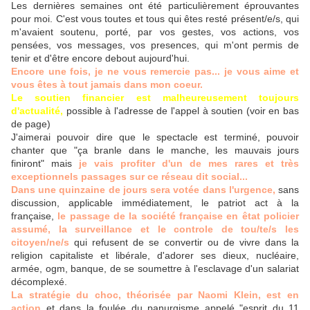
Les dernières semaines ont été particulièrement éprouvantes
pour moi. C'est vous toutes et tous qui êtes resté présent/e/s, qui
m'avaient soutenu, porté, par vos gestes, vos actions, vos
pensées, vos messages, vos presences, qui m'ont permis de
tenir et d'être encore debout aujourd'hui.
Encore une fois, je ne vous remercie pas... je vous aime et
vous êtes à tout jamais dans mon coeur.
Le soutien financier est malheureusement toujours
d'actualité,
possible à l'adresse de l'appel à soutien (voir en bas
de page)
J'aimerai pouvoir dire que le spectacle est terminé, pouvoir
chanter que "ça branle dans le manche, les mauvais jours
finiront" mais
je vais profiter d'un de mes rares et très
exceptionnels passages sur ce réseau dit social...
Dans une quinzaine de jours sera votée dans l'urgence,
sans
discussion, applicable immédiatement, le patriot act à la
française,
le passage de la société française en êtat policier
assumé, la surveillance et le controle de tou/te/s les
citoyen/ne/s
qui refusent de se convertir ou de vivre dans la
religion capitaliste et libérale, d'adorer ses dieux, nucléaire,
armée, ogm, banque, de se soumettre à l'esclavage d'un salariat
décomplexé.
La stratégie du choc, théorisée par Naomi Klein, est en
action
et dans la foulée du panurgisme appelé "esprit du 11