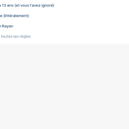
 a 13 ans (et vous l'avez ignoré)
e (littéralement)
im Rayan
 toutes les règles
s les jeux vidéo
us choquant de Rockstar ? - Le scandale BULLY
e plus moche de Steam
du RÊVE tourne au CAUCHEMAR
pendant 8 heures
it… à tort
umiliés par un jeu vidéo
ire - Final Fantasy 8