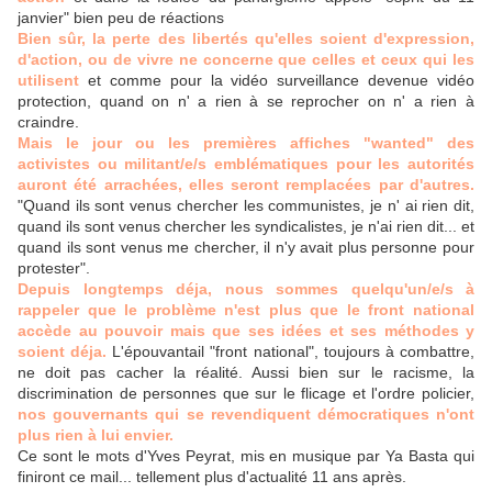
janvier" bien peu de réactions
Bien sûr, la perte des libertés qu'elles soient d'expression,
d'action, ou de vivre ne concerne que celles et ceux qui les
utilisent
et comme pour la vidéo surveillance devenue vidéo
protection, quand on n' a rien à se reprocher on n' a rien à
craindre.
Mais le jour ou les premières affiches "wanted" des
activistes ou militant/e/s emblématiques pour les autorités
auront été arrachées, elles seront remplacées par d'autres.
"Quand ils sont venus chercher les communistes, je n' ai rien dit,
quand ils sont venus chercher les syndicalistes, je n'ai rien dit... et
quand ils sont venus me chercher, il n'y avait plus personne pour
protester".
Depuis longtemps déja, nous sommes quelqu'un/e/s à
rappeler que le problème n'est plus que le front national
accède au pouvoir mais que ses idées et ses méthodes y
soient déja.
L'épouvantail "front national", toujours à combattre,
ne doit pas cacher la réalité. Aussi bien sur le racisme, la
discrimination de personnes que sur le flicage et l'ordre policier,
nos gouvernants qui se revendiquent démocratiques n'ont
plus rien à lui envier.
Ce sont le mots d'Yves Peyrat, mis en musique par Ya Basta qui
finiront ce mail... tellement plus d'actualité 11 ans après.