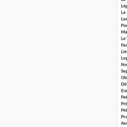
Lég
Le 
Les
Por
Ma
Le
Fac
Lie
Lo
No
Se
Ob
Dé
En
Pet
Pr
Pét
Pr
Am