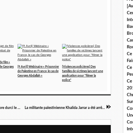
[A
Ce
Int
Bad
Br
Ca
Ro
Ce
Fa
e film «
 de Georges
[9 Avril] Webinaire « Prisonnier
[Violences policières] Des
Ce
de Palestine en France, le cas de
familles de victimes lancent une
Pe
Georges Abdallah »
application pour "filmer la
police"
Ce 
20
Chr
Sur
Renseignement - La commission des lois a encore durci le texte
La militante palestinienne Khalida Jarrar a été arrêtée !
Co
Une
Co
Int