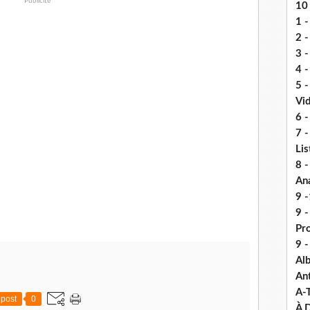
Publicité
10 
1 -
2 -
3 
4 -
5 
Vi
6 -
7 -
Lis
8 -
An
9 -
9 
Pr
9 
Alb
An
A-
post
0
À D