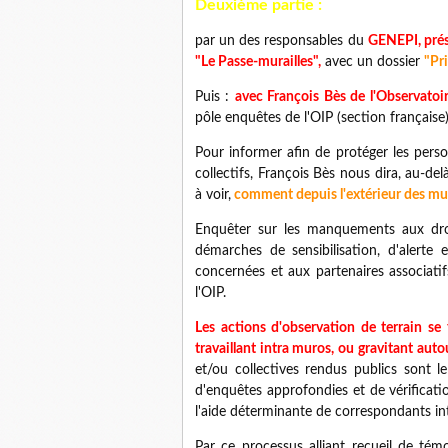
Deuxième partie :
par un des responsables du
GENEPI, prés
"Le Passe-murailles",
avec un dossier
"Pri
Puis :
avec François Bès de l'Observatoir
pôle enquêtes de l'OIP (section française)
Pour informer afin de protéger les perso
collectifs, François Bès nous dira, au-de
à voir,
comment depuis l'extérieur des murs
Enquêter sur les manquements aux droi
démarches de sensibilisation, d'alerte 
concernées et aux partenaires associatifs
l'OIP.
Les actions d'observation de terrain se
travaillant intra muros, ou gravitant auto
et/ou collectives rendus publics sont l
d'enquêtes approfondies et de vérificat
l'aide déterminante de correspondants in
Par ce processus alliant recueil de té