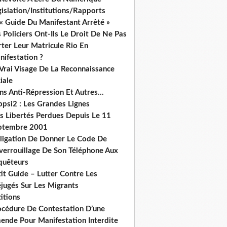
islation/Institutions/Rapports
« Guide Du Manifestant Arrêté »
 Policiers Ont-Ils Le Droit De Ne Pas
ter Leur Matricule Rio En
nifestation ?
 Vrai Visage De La Reconnaissance
iale
ns Anti-Répression Et Autres...
ppsi2 : Les Grandes Lignes
s Libertés Perdues Depuis Le 11
ptembre 2001
ligation De Donner Le Code De
verrouillage De Son Téléphone Aux
quêteurs
it Guide – Lutter Contre Les
éjugés Sur Les Migrants
itions
océdure De Contestation D’une
ende Pour Manifestation Interdite