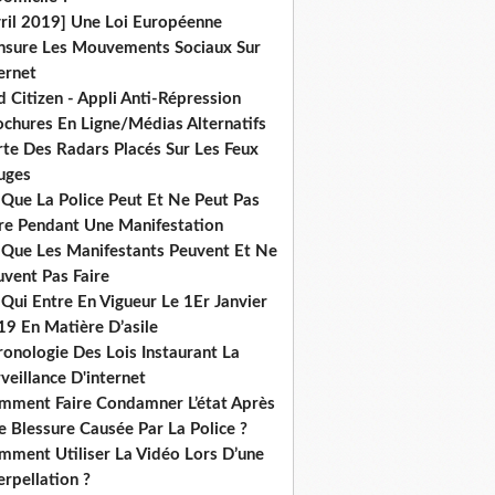
vril 2019] Une Loi Européenne
nsure Les Mouvements Sociaux Sur
ernet
 Citizen - Appli Anti-Répression
ochures En Ligne/Médias Alternatifs
rte Des Radars Placés Sur Les Feux
uges
 Que La Police Peut Et Ne Peut Pas
ire Pendant Une Manifestation
 Que Les Manifestants Peuvent Et Ne
uvent Pas Faire
Qui Entre En Vigueur Le 1Er Janvier
19 En Matière D’asile
onologie Des Lois Instaurant La
veillance D'internet
mment Faire Condamner L’état Après
 Blessure Causée Par La Police ?
mment Utiliser La Vidéo Lors D’une
erpellation ?