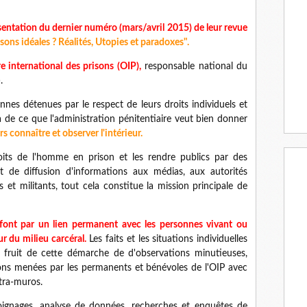
entation du dernier numéro (mars/avril 2015) de leur revue
sons idéales ? Réalités, Utopies et paradoxes".
e international des prisons (OIP),
responsable national du
.
nnes détenues par le respect de leurs droits individuels et
là de ce que l'administration pénitentiaire veut bien donner
 connaître et observer l'intérieur.
ts de l'homme en prison et les rendre publics par des
et de diffusion d'informations aux médias, aux autorités
 et militants, tout cela constitue la mission principale de
 font par un lien permanent avec les personnes vivant ou
ur du milieu carcéral.
Les faits et les situations individuelles
e fruit de cette démarche de d'observations minutieuses,
ions menées par les permanents et bénévoles de l'OIP avec
tra-muros.
moignages, analyse de données, recherches et enquêtes de