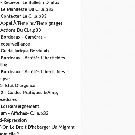
- Recevoir Le Bulletin D'infos
 Le Manifeste Du C.l.a.p33
 Contacter Le C.l.a.p33
- Appel À Témoins/Témoignages
 Actions Du Cl.a.p33
- Bordeaux - Caméras -
déosurveillance
 Guide Jurique Bordelais
 Bordeaux - Arrêtés Liberticides -
ting
 Bordeaux - Arrêtés Liberticides -
alyse
1- État D'urgence
- 2 - Guides Pratiques &Amp;
océdures
- Loi Renseignement
um - Affiches- C.l.a.p33
ti-Répression
T-On Le Droit D'héberger Un Migrant
omicile ?