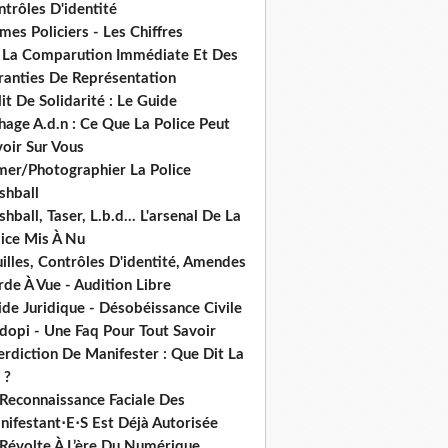
trôles D'identité
mes Policiers - Les Chiffres
 La Comparution Immédiate Et Des
ranties De Représentation
it De Solidarité : Le Guide
hage A.d.n : Ce Que La Police Peut
oir Sur Vous
lmer/Photographier La Police
shball
shball, Taser, L.b.d... L'arsenal De La
lice Mis À Nu
illes, Contrôles D'identité, Amendes
de À Vue - Audition Libre
de Juridique - Désobéissance Civile
dopi - Une Faq Pour Tout Savoir
erdiction De Manifester : Que Dit La
 ?
 Reconnaissance Faciale Des
nifestant⋅E⋅S Est Déjà Autorisée
 Révolte À L’ère Du Numérique