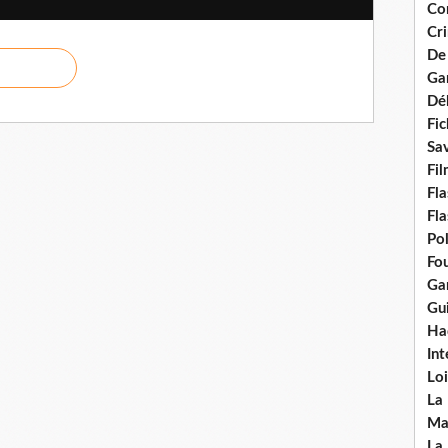
Con
Cri
De
Ga
Dél
Fic
Sav
Fi
Fla
Fla
Po
Fou
Gar
Gui
Ha
Int
Loi
La
Ma
La