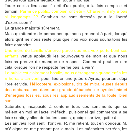
d'actes tout autant illégaux, en toute impunité.
Toute ceci a lieu sous l' oeil d'un public, à la fois complice et
témoin.
Parmi ce public, combien ont été « Charlie », il n'y a pas
si longtemps ??
Combien se sont dressés pour la liberté
d'expression ?
La grande majorité sûrement.
Mais qu'attendre de personnes qui nous prennent à parti, lorsqu'
alors qu'il ne nous reste plus que nos voix nous souhaitons les
faire entendre.
Une mère de famille s'énerve parce que nos voix perturbent ses
enfants
venus applaudir les pourvoyeurs de mort et que nous
faisons preuve de manque de respect. Comment peut on dire
cela lorsque l'on ne respecte même pas la vie ?
Le public est clairement hostile, nous dérangeons quand enfin les
« héros » arrivent
pour libérer une jetée d'Ayrac, pourtant déjà
libre et vide.
Hélicoptère, explosions, tirs de mitrailleuses depuis
des embarcations dans une grande débauche de pyrotechnie et
d'énergies fossiles, sous les applaudissements de la foule, bien
sur.
Saturation, incapacité à contenir tous ces sentiments qui se
mêlent en moi et l'acte irréfléchi, pulsionnel qui commence à se
faire sentir, y aller, de toutes façons, quoiqu'il arrive, quitte à….
Les ami/e/s l'ont senti, l'ont vu. R. me retient, tout en douceur, M.
m'éloigne en me prenant par la main. Les mâchoires serrées, les