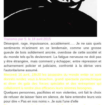
Transmis par S. le 18 avril 2015
Désespoir, rage, impuissance, accablement….. Je ne sais quels
sentiments m'animent en ce lendemain, comme une grosse
gueule de bois solidement ancrée, overdose de cette société et
du monde tels qu'ils deviennent. La fatigue nerveuse ne doit pas
y être étrangère, mais comment y échapper, entre répression et
acharnement policier et judiciaire, confronté à la dérive vers
l'autoritarisme assumé.
Mercredi 16 avril, 18h30 les assassins du monde entier se sont
donnés rendez vous à Arcachon, grand spectacle pyrotechnique
et diner de gala des forces spéciales et des entreprises qui
collaborent à rendre plus efficaces leurs sinistres besognes.
Quelques personnes, pacifistes et non violentes, ont fait le choix
de refuser de laisser faire en silence, de faire entendre leurs voix
pour dire « Pas en nos noms ». Je suis l'une d'elle