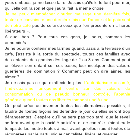
yeux embués, je me laisse faire. Je sais qu'il/elle le font pour moi,
qu'il/elle ont raison et que j'aurai fait la même chose
Je ne peux m'empêcher d'hurler ma rage une dernière fois,
tenter de convaincre une dernière fois que l'amour et la paix sont
de notre côté
pas de celui de ceux que l'on présente en « héros
libérateurs ».
A quoi bon ? Pour tous ces gens, je, nous, sommes les
ennemi/e/s.
Je ne pourrai contenir mes larmes quand, assis à la terrasse d'un
café, j'assiste à la sortie du spectacle, toutes ces familles avec
des enfants, des gamins dès l'age de 2 ou 3 ans. Comment peut
on élever son enfant sur ces bases, leur inculquer des valeurs
guerrières de domination ? Comment peut on dire aimer, les
aimer ?
Je ne sais pas ce qui m'affecte le plus.
L'autoritarisme assumé,
l'individualisme uniquement centré sur des valeurs de
consommation ou de pseudo bonheur contrôlé, l'apathie
générale quand toutes nos libertés tombent une à une.
On peut créer ou inventer toutes les alternatives possibles, il
faudra de toutes façons les défendre le jour où elles seront trop
dérangeantes. J'espère qu'il ne sera pas trop tard, que le réveil
se fera avant que la société policière et de contrôle n'aient eu le
temps de les mettre toutes à mal, avant qu'elles n'aient toutes été
récupérées par le parti unique capitaliste, libéral et guerrier