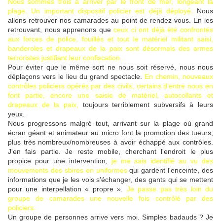
Nous sommes trois à arriver par le front de mer, longeant la
plage. Un important dispositif policier est déjà déployé.
Nous
allons retrouver nos camarades au point de rendez vous. En les
retrouvant, nous apprenons que
ceux ci ont déjà été confrontés
aux forces de police, fouillés et tout le matériel militant saisi,
banderoles et drapeaux de la paix sont désormais des armes
terroristes justifiant leur confiscation.
Pour éviter que le même sort ne nous soit réservé, nous nous
déplaçons vers le lieu du grand spectacle.
En chemin, nouveaux
contrôles policiers opérés par des civils, certains d'entre nous en
font partie, encore une saisie de matériel, autocollants et
drapeaux de la paix,
toujours terriblement subversifs à leurs
yeux.
Nous progressons malgré tout, arrivant sur la plage où grand
écran géant et animateur au micro font la promotion des tueurs,
plus très nombreux/nombreuses à avoir échappé aux contrôles.
J'en fais partie. Je reste mobile, cherchant l'endroit le plus
propice pour une intervention,
je me sais identifié au vu des
mouvements des sbires en uniformes
qui gardent l'enceinte, des
informations que je les vois s'échanger, des gants qui se mettent
pour une interpellation « propre ».
Je passe pas très loin du
groupe de camarades une nouvelle fois contrôlé par des
policiers.
Un groupe de personnes arrive vers moi. Simples badauds ? Je