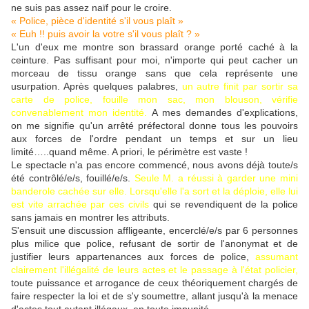
ne suis pas assez naïf pour le croire.
« Police, pièce d'identité s'il vous plaît »
« Euh !! puis avoir la votre s'il vous plaît ? »
L'un d'eux me montre son brassard orange porté caché à la
ceinture. Pas suffisant pour moi, n'importe qui peut cacher un
morceau de tissu orange sans que cela représente une
usurpation. Après quelques palabres,
un autre finit par sortir sa
carte de police, fouille mon sac, mon blouson, vérifie
convenablement mon identité.
A mes demandes d'explications,
on me signifie qu'un arrêté préfectoral donne tous les pouvoirs
aux forces de l'ordre pendant un temps et sur un lieu
limité…..quand même. A priori, le périmètre est vaste !
Le spectacle n'a pas encore commencé, nous avons déjà toute/s
été contrôlé/e/s, fouillé/e/s.
Seule M. a réussi à garder une mini
banderole cachée sur elle. Lorsqu'elle l'a sort et la déploie, elle lui
est vite arrachée par ces civils
qui se revendiquent de la police
sans jamais en montrer les attributs.
S'ensuit une discussion affligeante, encerclé/e/s par 6 personnes
plus milice que police, refusant de sortir de l'anonymat et de
justifier leurs appartenances aux forces de police,
assumant
clairement l'illégalité de leurs actes et le passage à l'état policier,
toute puissance et arrogance de ceux théoriquement chargés de
faire respecter la loi et de s'y soumettre, allant jusqu'à la menace