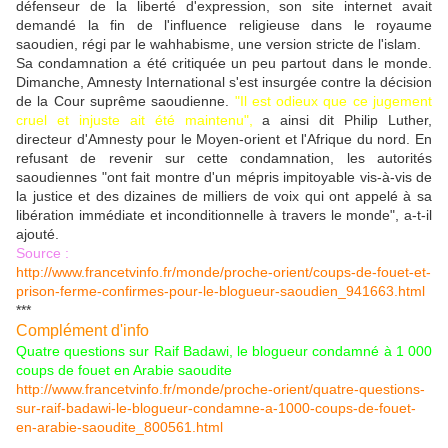
défenseur de la liberté d'expression, son site internet avait
demandé la fin de l'influence religieuse dans le royaume
saoudien, régi par le wahhabisme, une version stricte de l'islam.
Sa condamnation a été critiquée un peu partout dans le monde.
Dimanche, Amnesty International s'est insurgée contre la décision
de la Cour suprême saoudienne.
"Il est odieux que ce jugement
cruel et injuste ait été maintenu",
a ainsi dit Philip Luther,
directeur d'Amnesty pour le Moyen-orient et l'Afrique du nord. En
refusant de revenir sur cette condamnation, les autorités
saoudiennes "ont fait montre d'un mépris impitoyable vis-à-vis de
la justice et des dizaines de milliers de voix qui ont appelé à sa
libération immédiate et inconditionnelle à travers le monde", a-t-il
ajouté.
Source :
http://www.francetvinfo.fr/monde/proche-orient/coups-de-fouet-et-
prison-ferme-confirmes-pour-le-blogueur-saoudien_941663.html
***
Complément d'info
Quatre questions sur Raif Badawi, le blogueur condamné à 1 000
coups de fouet en Arabie saoudite
http://www.francetvinfo.fr/monde/proche-orient/quatre-questions-
sur-raif-badawi-le-blogueur-condamne-a-1000-coups-de-fouet-
en-arabie-saoudite_800561.html