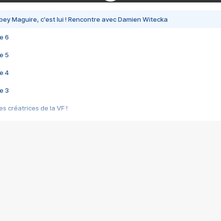
bey Maguire, c'est lui ! Rencontre avec Damien Witecka
e 6
e 5
e 4
e 3
s créatrices de la VF !
e 2
e 1
e Mektoub My Love arrive enfin ! Rencontre avec Shaïn Boumedine et Sal
i : après Toni en famille
elle réalise le bouleversant Dites lui que je l'aime
ais ! Rencontre autour de Vie privée de Rebecca Zlotowski