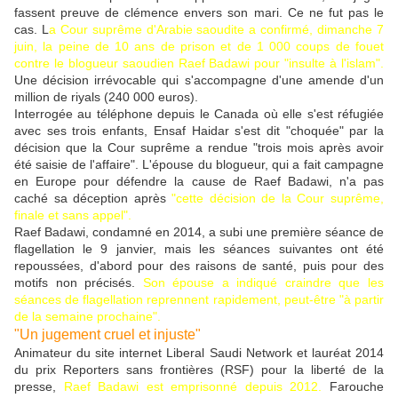
fassent preuve de clémence envers son mari. Ce ne fut pas le
cas. L
a Cour suprême d'Arabie saoudite a confirmé, dimanche 7
juin, la peine de 10 ans de prison et de 1 000 coups de fouet
contre le blogueur saoudien Raef Badawi pour "insulte à l'islam".
Une décision irrévocable qui s'accompagne d'une amende d'un
million de riyals (240 000 euros).
Interrogée au téléphone depuis le Canada où elle s'est réfugiée
avec ses trois enfants, Ensaf Haidar s'est dit "choquée" par la
décision que la Cour suprême a rendue "trois mois après avoir
été saisie de l'affaire". L'épouse du blogueur, qui a fait campagne
en Europe pour défendre la cause de Raef Badawi, n'a pas
caché sa déception après
"cette décision de la Cour suprême,
finale et sans appel".
Raef Badawi, condamné en 2014, a subi une première séance de
flagellation le 9 janvier, mais les séances suivantes ont été
repoussées, d'abord pour des raisons de santé, puis pour des
motifs non précisés.
Son épouse a indiqué craindre que les
séances de flagellation reprennent rapidement, peut-être "à partir
de la semaine prochaine".
"Un jugement cruel et injuste"
Animateur du site internet Liberal Saudi Network et lauréat 2014
du prix Reporters sans frontières (RSF) pour la liberté de la
presse,
Raef Badawi est emprisonné depuis 2012.
Farouche