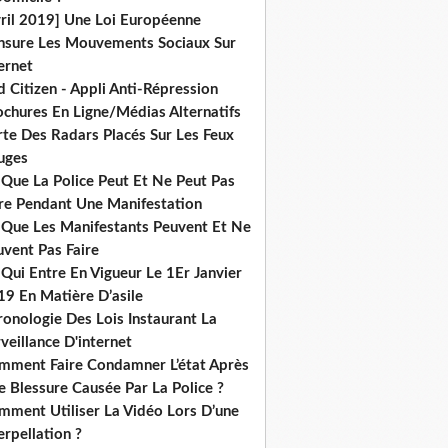
vril 2019] Une Loi Européenne
nsure Les Mouvements Sociaux Sur
ernet
 Citizen - Appli Anti-Répression
ochures En Ligne/Médias Alternatifs
rte Des Radars Placés Sur Les Feux
uges
 Que La Police Peut Et Ne Peut Pas
ire Pendant Une Manifestation
 Que Les Manifestants Peuvent Et Ne
uvent Pas Faire
Qui Entre En Vigueur Le 1Er Janvier
19 En Matière D’asile
onologie Des Lois Instaurant La
veillance D'internet
mment Faire Condamner L’état Après
 Blessure Causée Par La Police ?
mment Utiliser La Vidéo Lors D’une
erpellation ?