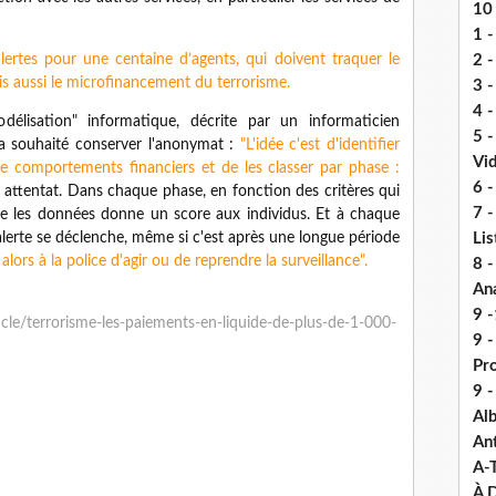
10 
1 -
lertes pour une centaine d’agents, qui doivent traquer le
2 -
is aussi le microfinancement du terrorisme.
3 
4 -
délisation" informatique, décrite par un informaticien
5 
l a souhaité conserver l'anonymat :
"L'idée c'est d'identifier
Vi
e comportements financiers et de les classer par phase :
6 -
, attentat. Dans chaque phase, en fonction des critères qui
7 -
cte les données donne un score aux individus. Et à chaque
 alerte se déclenche, même si c'est après une longue période
Lis
 alors à la police d'agir ou de reprendre la surveillance".
8 -
An
9 -
ticle/terrorisme-les-paiements-en-liquide-de-plus-de-1-000-
9 
Pr
9 
Alb
An
A-
À D