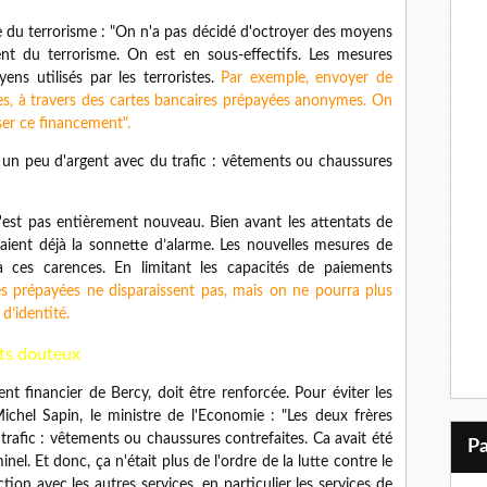
e du terrorisme : "On n'a pas décidé d'octroyer des moyens
ent du terrorisme. On est en sous-effectifs. Les mesures
ns utilisés par les terroristes.
Par exemple, envoyer de
les, à travers des cartes bancaires prépayées anonymes. On
ser ce financement".
 un peu d'argent avec du trafic : vêtements ou chaussures
 n'est pas entièrement nouveau. Bien avant les attentats de
iraient déjà la sonnette d’alarme. Les nouvelles mesures de
 ces carences. En limitant les capacités de paiements
s prépayées ne disparaissent pas, mais on ne pourra plus
d’identité.
nts douteux
ent financier de Bercy, doit être renforcée. Pour éviter les
chel Sapin, le ministre de l'Economie : "Les deux frères
rafic : vêtements ou chaussures contrefaites. Ca avait été
l. Et donc, ça n'était plus de l'ordre de la lutte contre le
nction avec les autres services, en particulier les services de