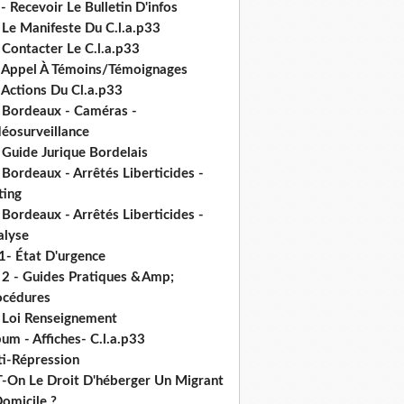
- Recevoir Le Bulletin D'infos
 Le Manifeste Du C.l.a.p33
 Contacter Le C.l.a.p33
- Appel À Témoins/Témoignages
 Actions Du Cl.a.p33
- Bordeaux - Caméras -
déosurveillance
 Guide Jurique Bordelais
 Bordeaux - Arrêtés Liberticides -
ting
 Bordeaux - Arrêtés Liberticides -
alyse
1- État D'urgence
- 2 - Guides Pratiques &Amp;
océdures
- Loi Renseignement
um - Affiches- C.l.a.p33
ti-Répression
T-On Le Droit D'héberger Un Migrant
omicile ?