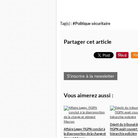
Tag(s) :
#Politique sécuritaire
Partager cet article
Re
S'inscrire à la newsletter
Vous aimerez aussi :
Dépôt du tribunal de
Affaire Legay: l’IGPN conclut à
l’IGPN avait couvert 
la disproportion de la charge et
hiérarchie policière