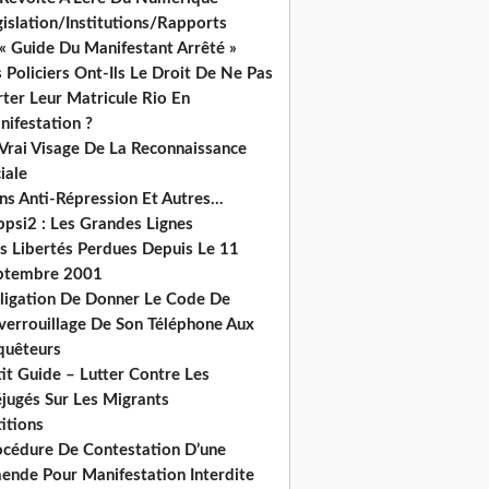
islation/Institutions/Rapports
« Guide Du Manifestant Arrêté »
 Policiers Ont-Ils Le Droit De Ne Pas
ter Leur Matricule Rio En
nifestation ?
 Vrai Visage De La Reconnaissance
iale
ns Anti-Répression Et Autres...
ppsi2 : Les Grandes Lignes
s Libertés Perdues Depuis Le 11
ptembre 2001
ligation De Donner Le Code De
verrouillage De Son Téléphone Aux
quêteurs
it Guide – Lutter Contre Les
éjugés Sur Les Migrants
itions
océdure De Contestation D’une
ende Pour Manifestation Interdite