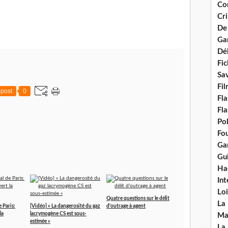
Con
Cri
De
Ga
Dél
Fic
Sav
Fi
post
0
Fla
Fla
Po
Fou
Gar
Gui
Ha
Int
Loi
Quatre questions sur le délit
La
 Paris:
[Vidéo] « La dangerosité du gaz
d'outrage à agent
la
lacrymogène CS est sous-
Ma
estimée »
La