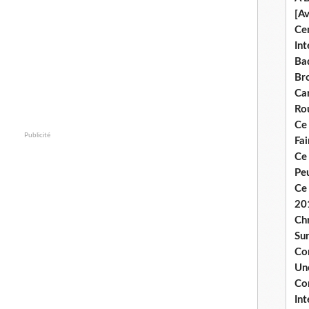
[A
Ce
Int
Bad
Br
Ca
Ro
Ce
Publicité
Fa
Ce
Pe
Ce 
20
Chr
Sur
Co
Une
Co
Int