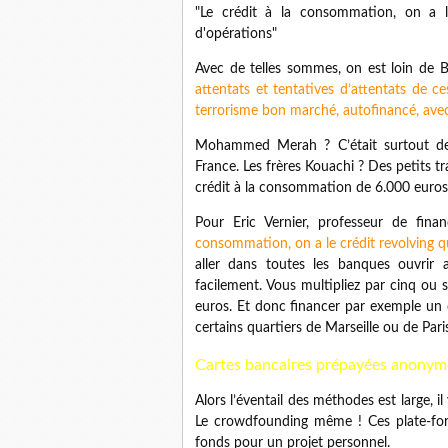
"Le crédit à la consommation, on a le
d'opérations"
Avec de telles sommes, on est loin de B
attentats et tentatives d’attentats de c
terrorisme bon marché, autofinancé, ave
Mohammed Merah ? C’était surtout des 
France. Les frères Kouachi ? Des petits 
crédit à la consommation de 6.000 euros 
Pour Eric Vernier, professeur de fina
consommation, on a le crédit revolving qu
aller dans toutes les banques ouvrir 
facilement. Vous multipliez par cinq ou 
euros. Et donc financer par exemple un 
certains quartiers de Marseille ou de Paris
Cartes bancaires prépayées anonym
Alors l’éventail des méthodes est large, i
Le crowdfounding même ! Ces plate-form
fonds pour un projet personnel.