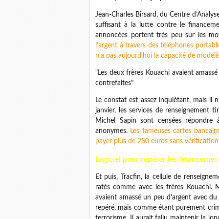
Jean-Charles Birsard, du Centre d’Analys
suffisant à la lutte contre le financem
annoncées portent très peu sur les moye
l'argent à travers des téléphones portab
n'a pas aujourd'hui la capacité de modéli
"Les deux frères Kouachi avaient amassé
contrefaites"
Le constat est assez inquiétant, mais il
janvier, les services de renseignement t
Michel Sapin sont censées répondre à
anonymes.
Les fameuses cartes bancaire
payer plus de 250 euros sans vérification 
Logiciel pour repérer les financeme
Et puis, Tracfin, la cellule de renseignem
ratés comme avec les frères Kouachi. Mi
avaient amassé un peu d'argent avec du t
repéré, mais comme étant purement crimine
terrorisme. Il aurait fallu maintenir la jo