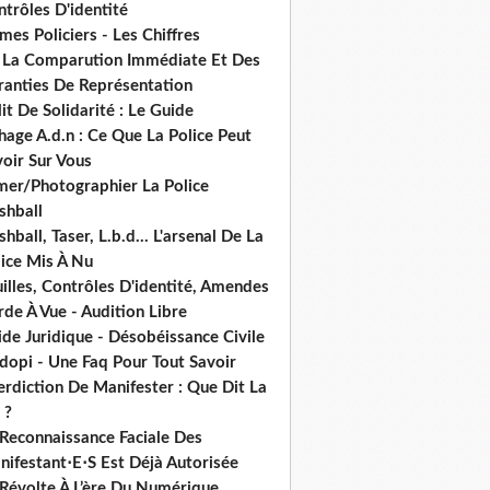
trôles D'identité
mes Policiers - Les Chiffres
 La Comparution Immédiate Et Des
ranties De Représentation
it De Solidarité : Le Guide
hage A.d.n : Ce Que La Police Peut
oir Sur Vous
lmer/Photographier La Police
shball
shball, Taser, L.b.d... L'arsenal De La
lice Mis À Nu
illes, Contrôles D'identité, Amendes
de À Vue - Audition Libre
de Juridique - Désobéissance Civile
dopi - Une Faq Pour Tout Savoir
erdiction De Manifester : Que Dit La
 ?
 Reconnaissance Faciale Des
nifestant⋅E⋅S Est Déjà Autorisée
 Révolte À L’ère Du Numérique