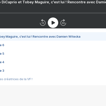
 DiCaprio et Tobey Maguire, c'est lui ! Rencontre avec Dam
bey Maguire, c'est lui ! Rencontre avec Damien Witecka
e 6
e 5
e 4
e 3
s créatrices de la VF !
e 2
e 1
e Mektoub My Love arrive enfin ! Rencontre avec Shaïn Boumedine et Sal