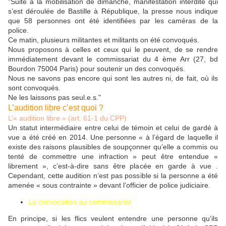
"Suite à la mobilisation de dimanche, manifestation interdite qui
s’est déroulée de Bastille à République, la presse nous indique
que 58 personnes ont été identifiées par les caméras de la
police.
Ce matin, plusieurs militantes et militants on été convoqués.
Nous proposons à celles et ceux qui le peuvent, de se rendre
immédiatement devant le commissariat du 4 ème Arr (27, bd
Bourdon 75004 Paris) pour soutenir un des convoqués.
Nous ne savons pas encore qui sont les autres ni, de fait, où ils
sont convoqués.
Ne les laissons pas seul.e.s."
L’audition libre c’est quoi ?
L’« audition libre » (art. 61-1 du CPP)
Un statut intermédiaire entre celui de témoin et celui de gardé à
vue a été créé en 2014. Une personne « à l’égard de laquelle il
existe des raisons plausibles de soupçonner qu’elle a commis ou
tenté de commettre une infraction » peut être entendue «
librement », c’est-à-dire sans être placée en garde à vue .
Cependant, cette audition n’est pas possible si la personne a été
amenée « sous contrainte » devant l’officier de police judiciaire.
La convocation au commissariat
En principe, si les flics veulent entendre une personne qu’ils