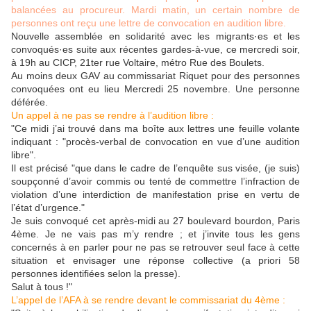
balancées au procureur. Mardi matin, un certain nombre de
personnes ont reçu une lettre de convocation en audition libre.
Nouvelle assemblée en solidarité avec les migrants·es et les
convoqués·es suite aux récentes gardes-à-vue, ce mercredi soir,
à 19h au CICP, 21ter rue Voltaire, métro Rue des Boulets.
Au moins deux GAV au commissariat Riquet pour des personnes
convoquées ont eu lieu Mercredi 25 novembre. Une personne
déférée.
Un appel à ne pas se rendre à l’audition libre :
"Ce midi j’ai trouvé dans ma boîte aux lettres une feuille volante
indiquant : "procès-verbal de convocation en vue d’une audition
libre".
Il est précisé "que dans le cadre de l’enquête sus visée, (je suis)
soupçonné d’avoir commis ou tenté de commettre l’infraction de
violation d’une interdiction de manifestation prise en vertu de
l’état d’urgence."
Je suis convoqué cet après-midi au 27 boulevard bourdon, Paris
4ème. Je ne vais pas m’y rendre ; et j’invite tous les gens
concernés à en parler pour ne pas se retrouver seul face à cette
situation et envisager une réponse collective (a priori 58
personnes identifiées selon la presse).
Salut à tous !"
L’appel de l’AFA à se rendre devant le commissariat du 4ème :