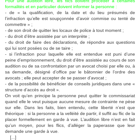
Pour une audition libre, les flics doivent procéder à certaines
formalités et en particulier doivent informer la personne :
- de « la qualification, de la date et du lieu présumés de
l’infraction qu’elle est soupçonnée d’avoir commise ou tenté de
commettre » ;
- de son droit de quitter les locaux de police à tout moment ;
- du droit d’être assistée par un interprète ;
- du droit de faire des déclarations, de répondre aux questions
qui lui sont posées ou de se taire ;
- si l’infraction pour laquelle elle est entendue est puni d’une
peine d’emprisonnement, du droit d’être assistée au cours de son
audition ou de sa confrontation par un avocat choisi par elle ou, à
sa demande, désigné d’office par le bâtonnier de l’ordre des
avocats ; elle peut accepter de se passer d’avocat ;
- de la possibilité de bénéficier de conseils juridiques dans une «
structure d’accès au droit ».
On voit qu’en principe la personne peut quitter le commissariat
quand elle le veut puisque aucune mesure de contrainte ne pèse
sur elle. Dans les faits, bien entendu, cette liberté n’est que
théorique : si la personne a la velléité de partir, il suffit au flic de la
placer formellement en garde à vue. L’audition libre n’est en fait
qu’un moyen, pour les flics, d’alléger la paperasse que leur
demande une garde à vue.
[...]