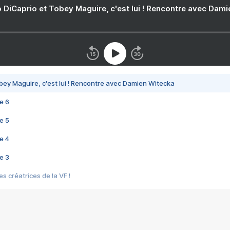
 DiCaprio et Tobey Maguire, c'est lui ! Rencontre avec Dam
bey Maguire, c'est lui ! Rencontre avec Damien Witecka
e 6
e 5
e 4
e 3
s créatrices de la VF !
e 2
e 1