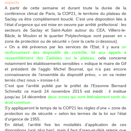
aspects.
A partir de cette semaine et durant toute la durée de la
conférence climat de Paris, la COP21, le territoire du plateau de
Saclay va être complètement bouclé. C’est une disposition liée à
l’état d’urgence qui est mise en oeuvre par arrêté préfectoral : les
secteurs de Saclay et Saint-Aubin autour du CEA, Villiers-le-
Bâcle, le Moulon et le quartier Polytechnique vont passer en «
zone de protection ou de sécurité » (voir la carte ci-dessous).
« On a été prévenus par les services de l’Etat, il y aura
un
renforcement des dispositifs de contrôle, lié aux appels à
rassemblement des Zadistes sur le plateau,
cela concerne
notamment les établissements sensibles » indique le maire de Gif
et président de l’agglo Michel Bournat, qui n’a pas encore
connaissance de l’ensemble du dispositif prévu, « on va rester
terrés chez nous » ironise-t-il.
C’est que l’arrêté publié par le préfet de l’Essonne Bernard
Schmeltz ce mardi 24 novembre 2015 est inédit : il institue
jusqu’au 14 décembre
deux zones qui vont littéralement sortir du
droit commun.
S’y appliqueront le temps de la COP21 les règles d’une « zone de
protection ou de sécurité » selon les termes de la loi sur l’état
d’urgence de 1955.
En détail, l’arrêté fixe les modalités d’application de ces
dispositions (voir plus bas), mais il faut d’ores-et-déjà retenir que