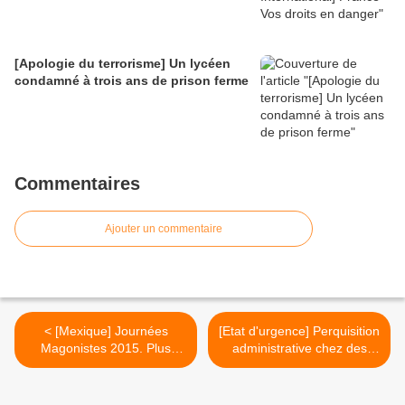
[Apologie du terrorisme] Un lycéen
condamné à trois ans de prison ferme
Commentaires
Ajouter un commentaire
< [Mexique] Journées
[Etat d'urgence] Perquisition
Magonistes 2015. Plus
administrative chez des
aucun mort en prison !
maraîchers bio >