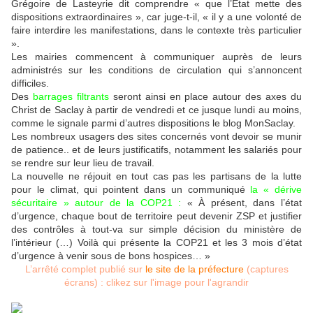
Grégoire de Lasteyrie dit comprendre « que l’Etat mette des
dispositions extraordinaires », car juge-t-il, « il y a une volonté de
faire interdire les manifestations, dans le contexte très particulier
».
Les mairies commencent à communiquer auprès de leurs
administrés sur les conditions de circulation qui s’annoncent
difficiles.
Des
barrages filtrants
seront ainsi en place autour des axes du
Christ de Saclay à partir de vendredi et ce jusque lundi au moins,
comme le signale parmi d’autres dispositions le blog MonSaclay.
Les nombreux usagers des sites concernés vont devoir se munir
de patience.. et de leurs justificatifs, notamment les salariés pour
se rendre sur leur lieu de travail.
La nouvelle ne réjouit en tout cas pas les partisans de la lutte
pour le climat, qui pointent dans un communiqué
la « dérive
sécuritaire » autour de la COP21 :
« À présent, dans l’état
d’urgence, chaque bout de territoire peut devenir ZSP et justifier
des contrôles à tout-va sur simple décision du ministère de
l’intérieur (…) Voilà qui présente la COP21 et les 3 mois d’état
d’urgence à venir sous de bons hospices… »
L’arrêté complet publié sur
le site de la préfecture
(captures
écrans) : clikez sur l'image pour l'agrandir