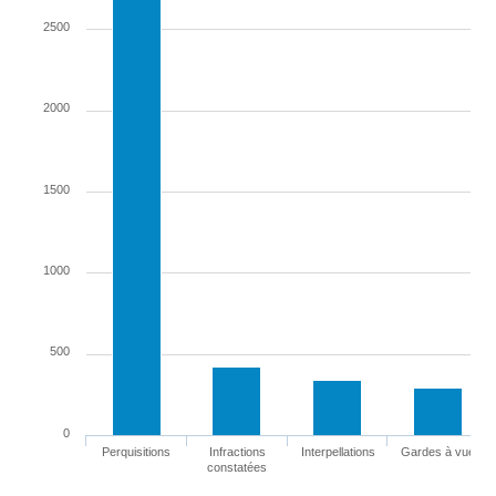
2500
2000
1500
1000
500
0
Perquisitions
Infractions
Interpellations
Gardes à vue
constatées