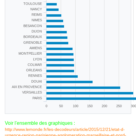
TOULOUSE
NANCY
REIMS
NIMES
BESANCON
DIJON
BORDEAUX
GRENOBLE
AMIENS
MONTPELLIER
LYON
COLMAR
ORLEANS
RENNES
DOUAI
AIX EN PROVENCE
VERSAILLES
PARIS
0
50
100
150
200
250
30
Voir l'ensemble des graphiques :
http://www.lemonde.fr/les-decodeurs/article/2015/12/21/etat-d-
urgence-region-parisienne-agglomeration-marseillaise-et-nord-