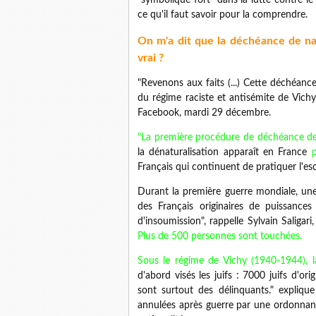
"symbolique fort" dans la lutte contre le
ce qu'il faut savoir pour la comprendre.
On m'a dit que la déchéance de nati
vrai ?
"Revenons aux faits (...) Cette déchéance
du régime raciste et antisémite de Vichy
Facebook, mardi 29 décembre.
"La première procédure de déchéance de n
la dénaturalisation apparaît en France
Français qui continuent de pratiquer l'esc
Durant la première guerre mondiale, une 
des Français originaires de puissance
d'insoumission", rappelle Sylvain Saligari
Plus de 500 personnes sont touchées.
Sous le régime de Vichy (1940-1944), 
d'abord visés les juifs : 7000 juifs d'ori
sont surtout des délinquants." explique
annulées après guerre par une ordonnanc