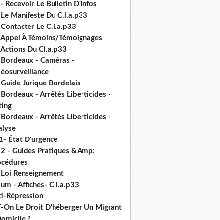
- Recevoir Le Bulletin D'infos
 Le Manifeste Du C.l.a.p33
 Contacter Le C.l.a.p33
- Appel À Témoins/Témoignages
 Actions Du Cl.a.p33
- Bordeaux - Caméras -
déosurveillance
 Guide Jurique Bordelais
 Bordeaux - Arrêtés Liberticides -
ting
 Bordeaux - Arrêtés Liberticides -
alyse
1- État D'urgence
- 2 - Guides Pratiques &Amp;
océdures
- Loi Renseignement
um - Affiches- C.l.a.p33
ti-Répression
T-On Le Droit D'héberger Un Migrant
omicile ?