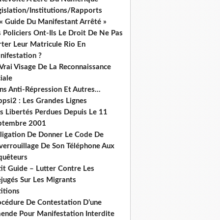
islation/Institutions/Rapports
« Guide Du Manifestant Arrêté »
 Policiers Ont-Ils Le Droit De Ne Pas
ter Leur Matricule Rio En
nifestation ?
 Vrai Visage De La Reconnaissance
iale
ns Anti-Répression Et Autres...
ppsi2 : Les Grandes Lignes
s Libertés Perdues Depuis Le 11
ptembre 2001
ligation De Donner Le Code De
verrouillage De Son Téléphone Aux
quêteurs
it Guide – Lutter Contre Les
éjugés Sur Les Migrants
itions
océdure De Contestation D’une
ende Pour Manifestation Interdite