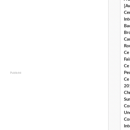
[A
Ce
Int
Bad
Br
Ca
Ro
Ce
Fa
Ce
Pe
Publicité
Ce 
20
Chr
Sur
Co
Une
Co
Int