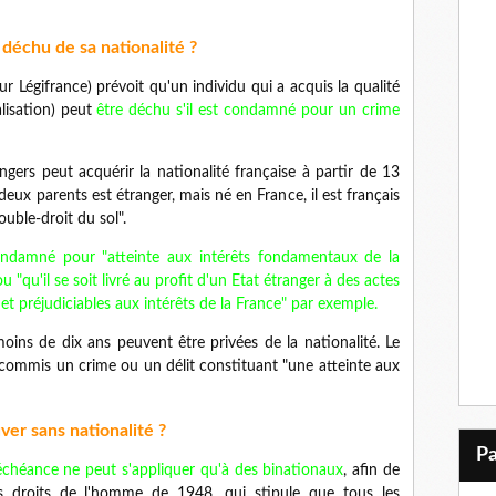
déchu de sa nationalité ?
sur Légifrance) prévoit qu'un individu qui a acquis la qualité
alisation) peut
être déchu s'il est condamné pour un crime
gers peut acquérir la nationalité française à partir de 13
s deux parents est étranger, mais né en France, il est français
ouble-droit du sol".
 condamné pour "atteinte aux intérêts fondamentaux de la
u "qu'il se soit livré au profit d'un Etat étranger à des actes
et préjudiciables aux intérêts de la France" par exemple.
oins de dix ans peuvent être privées de la nationalité. Le
t commis un crime ou un délit constituant "une atteinte aux
ver sans nationalité ?
échéance ne peut s'appliquer qu'à des binationaux
, afin de
des droits de l'homme de 1948, qui stipule que tous les