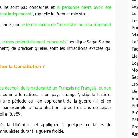
Lég
lits ne sont pas concernés et
la personne devra avoir été
Le 
unal indépendant"
, rappelle le Premier ministre.
Les
e même jour,
le terme même de "terroriste" ne sera sûrement
Por
Ma
Le
s crimes potentiellement concernés"
, explique Serge Slama,
ement) de préciser quelles sont les infractions exactes qui
Fac
Lie
Lo
ier la Constitution ?
No
Se
Ob
de déchoir de la nationalité un Français né Français, et non
Dé
 comme le national d'un pays étranger", stipule l'article.
En
ns une période où l’on approchait de la guerre (...) et en
Pet
 par exemple la naturalisation après trois ans de séjour
Pr
eil à Rue89.
Pét
ès la Libération et appliquée à quelques centaines de
Pr
mmunistes durant la guerre froide.
Am