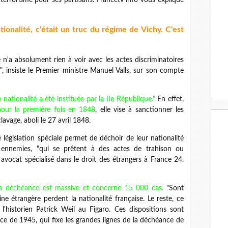
 terrorisme pour ses partisans. Francetv info vous explique
onalité, c'était un truc du régime de Vichy. C'est
 n'a absolument rien à voir avec les actes discriminatoires
", insiste le Premier ministre Manuel Valls, sur son compte
ationalité a été instituée par la IIe République."
En effet,
pour la première fois en 1848
, elle vise à sanctionner les
lavage, aboli le 27 avril 1848.
législation spéciale permet de déchoir de leur nationalité
s ennemies, "qui se prêtent à des actes de trahison ou
, avocat spécialisé dans le droit des étrangers à France 24.
la déchéance est massive et concerne 15 000 cas.
"Sont
gine étrangère perdent la nationalité française. Le reste, ce
 l'historien Patrick Weil au Figaro. Ces dispositions sont
e de 1945, qui fixe les grandes lignes de la déchéance de