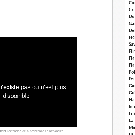
Con
Cri
De
Ga
Dél
Fic
Sav
Fi
Fla
Fla
Po
Fou
Gar
Gui
Ha
Int
Loi
La
Ma
ent l'extension de la déchéance de nationalité
La