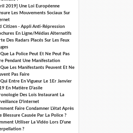
vril 2019] Une Loi Européenne
nsure Les Mouvements Sociaux Sur
ernet
 Citizen - Appli Anti-Répression
ochures En Ligne/Médias Alternatifs
rte Des Radars Placés Sur Les Feux
uges
 Que La Police Peut Et Ne Peut Pas
ire Pendant Une Manifestation
 Que Les Manifestants Peuvent Et Ne
uvent Pas Faire
Qui Entre En Vigueur Le 1Er Janvier
19 En Matière D’asile
onologie Des Lois Instaurant La
veillance D'internet
mment Faire Condamner L’état Après
 Blessure Causée Par La Police ?
mment Utiliser La Vidéo Lors D’une
erpellation ?