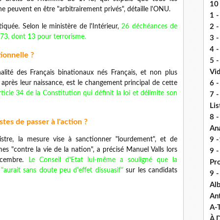
10 
ne peuvent en être "arbitrairement privés", détaille l'ONU.
1 -
iquée. Selon le ministère de l'Intérieur,
26 déchéances de
2 -
73, dont 13 pour terrorisme.
3 
4 -
ionnelle ?
5 
Vi
nalité des Français binationaux nés Français, et non plus
 après leur naissance, est le changement principal de cette
6 -
article 34 de la Constitution qui définit la loi et délimite son
7 -
Lis
8 -
stes de passer à l'action ?
An
tre, la mesure vise à sanctionner "lourdement", et de
9 -
s "contre la vie de la nation", a précisé Manuel Valls lors
9 
écembre.
Le Conseil d'Etat lui-même a souligné que la
Pr
aurait sans doute peu d'effet dissuasif"
sur les candidats
9 
Alb
An
A-
À D