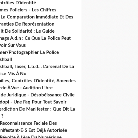
trôles D'identité
mes Policiers - Les Chiffres
 La Comparution Immédiate Et Des
ranties De Représentation
it De Solidarité : Le Guide
hage A.d.n : Ce Que La Police Peut
oir Sur Vous
lmer/Photographier La Police
shball
shball, Taser, L.b.d... L'arsenal De La
lice Mis À Nu
illes, Contrôles D'identité, Amendes
de À Vue - Audition Libre
de Juridique - Désobéissance Civile
dopi - Une Faq Pour Tout Savoir
erdiction De Manifester : Que Dit La
 ?
 Reconnaissance Faciale Des
nifestant⋅E⋅S Est Déjà Autorisée
 Révolte À L’ère Du Numérique