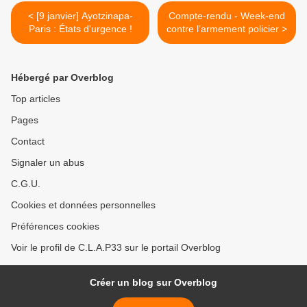
< [9 janvier] Ayotzinapa-
Compte-rendu - Week-end
Paris : États d'urgence !
contre l’armement policier >
Hébergé par Overblog
Top articles
Pages
Contact
Signaler un abus
C.G.U.
Cookies et données personnelles
Préférences cookies
Voir le profil de C.L.A.P33 sur le portail Overblog
Créer un blog sur Overblog