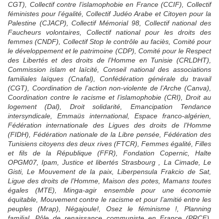
CGT), Collectif contre l’islamophobie en France (CCIF), Collectif
féministes pour l’égalité, Collectif Judéo Arabe et Citoyen pour la
Palestine (CJACP), Collectif Mémorial 98, Collectif national des
Faucheurs volontaires, Collectif national pour les droits des
femmes (CNDF), Collectif Stop le contrôle au faciès, Comité pour
le développement et le patrimoine (CDP), Comité pour le Respect
des Libertés et des droits de l’Homme en Tunisie (CRLDHT),
Commission islam et laïcité, Conseil national des associations
familiales laïques (Cnafal), Confédération générale du travail
(CGT), Coordination de l’action non-violente de l’Arche (Canva),
Coordination contre le racisme et l’islamophobie (CRI), Droit au
logement (Dal), Droit solidarité, Emancipation Tendance
intersyndicale, Emmaüs international, Espace franco-algérien,
Fédération internationale des Ligues des droits de l’Homme
(FIDH), Fédération nationale de la Libre pensée, Fédération des
Tunisiens citoyens des deux rives (FTCR), Femmes égalité, Filles
et fils de la République (FFR), Fondation Copernic, Halte
OPGM07, Ipam, Justice et libertés Strasbourg , La Cimade, Le
Gisti, Le Mouvement de la paix, Liberpensula Frakcio de Sat,
Ligue des droits de l’Homme, Maison des potes, Mamans toutes
égales (MTE), Minga-agir ensemble pour une économie
équitable, Mouvement contre le racisme et pour l’amitié entre les
peuples (Mrap), Négajoule!, Osez le féminisme !, Planning
familial, Pôle de renaissance communiste en France (PRCF),