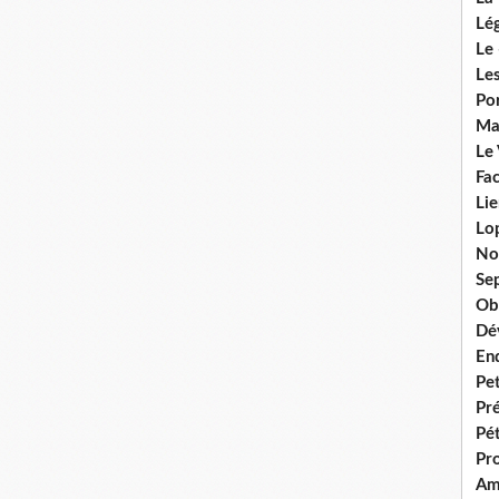
Lég
Le 
Les
Por
Ma
Le
Fac
Lie
Lo
No
Se
Ob
Dé
En
Pet
Pr
Pét
Pr
Am