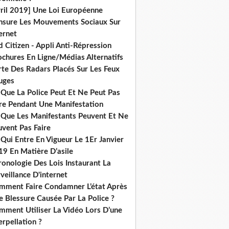
vril 2019] Une Loi Européenne
nsure Les Mouvements Sociaux Sur
ernet
 Citizen - Appli Anti-Répression
ochures En Ligne/Médias Alternatifs
rte Des Radars Placés Sur Les Feux
uges
 Que La Police Peut Et Ne Peut Pas
ire Pendant Une Manifestation
 Que Les Manifestants Peuvent Et Ne
uvent Pas Faire
Qui Entre En Vigueur Le 1Er Janvier
19 En Matière D’asile
onologie Des Lois Instaurant La
veillance D'internet
mment Faire Condamner L’état Après
 Blessure Causée Par La Police ?
mment Utiliser La Vidéo Lors D’une
erpellation ?