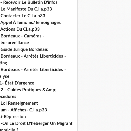
- Recevoir Le Bulletin D'infos
 Le Manifeste Du C.l.a.p33
 Contacter Le C.l.a.p33
- Appel À Témoins/Témoignages
 Actions Du Cl.a.p33
- Bordeaux - Caméras -
déosurveillance
 Guide Jurique Bordelais
 Bordeaux - Arrêtés Liberticides -
ting
 Bordeaux - Arrêtés Liberticides -
alyse
1- État D'urgence
- 2 - Guides Pratiques &Amp;
océdures
- Loi Renseignement
um - Affiches- C.l.a.p33
ti-Répression
T-On Le Droit D'héberger Un Migrant
omicile ?