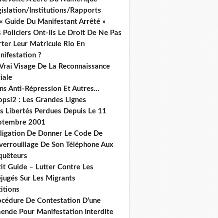
islation/Institutions/Rapports
« Guide Du Manifestant Arrêté »
 Policiers Ont-Ils Le Droit De Ne Pas
ter Leur Matricule Rio En
nifestation ?
 Vrai Visage De La Reconnaissance
iale
ns Anti-Répression Et Autres...
ppsi2 : Les Grandes Lignes
s Libertés Perdues Depuis Le 11
ptembre 2001
ligation De Donner Le Code De
verrouillage De Son Téléphone Aux
quêteurs
it Guide – Lutter Contre Les
éjugés Sur Les Migrants
itions
océdure De Contestation D’une
ende Pour Manifestation Interdite