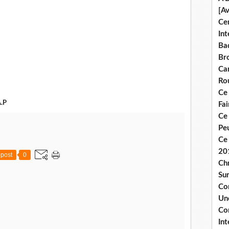
[A
Ce
Int
Bad
Br
Ca
Ro
Ce
A.P
Fa
Ce
Pe
Ce 
20
post
0
Chr
Sur
Co
Une
Co
Int