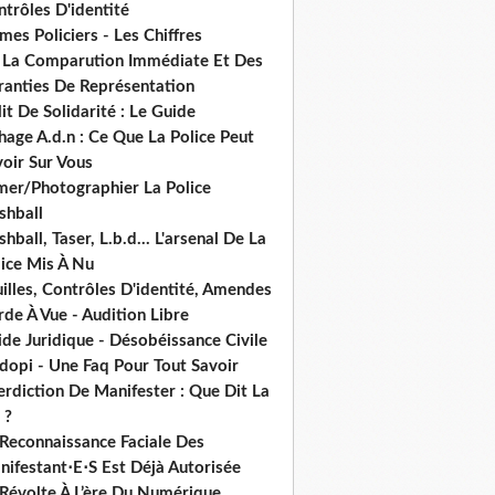
trôles D'identité
mes Policiers - Les Chiffres
 La Comparution Immédiate Et Des
ranties De Représentation
it De Solidarité : Le Guide
hage A.d.n : Ce Que La Police Peut
oir Sur Vous
lmer/Photographier La Police
shball
shball, Taser, L.b.d... L'arsenal De La
lice Mis À Nu
illes, Contrôles D'identité, Amendes
de À Vue - Audition Libre
de Juridique - Désobéissance Civile
dopi - Une Faq Pour Tout Savoir
erdiction De Manifester : Que Dit La
 ?
 Reconnaissance Faciale Des
nifestant⋅E⋅S Est Déjà Autorisée
 Révolte À L’ère Du Numérique