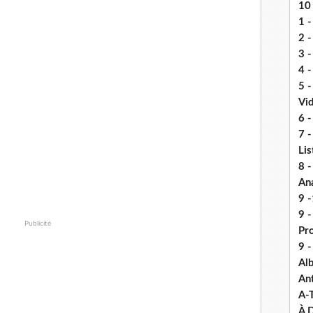
10 
1 -
2 -
3 
4 -
5 
Vi
6 -
7 -
Lis
8 -
An
9 -
9 
Publicité
Pr
9 
Alb
An
A-
À D