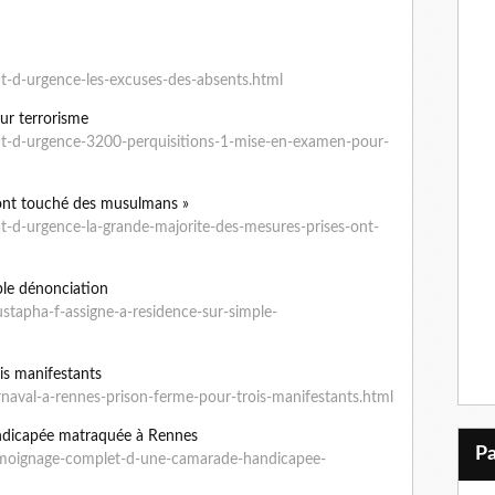
t-d-urgence-les-excuses-des-absents.html
ur terrorisme
at-d-urgence-3200-perquisitions-1-mise-en-examen-pour-
 ont touché des musulmans »
t-d-urgence-la-grande-majorite-des-mesures-prises-ont-
ple dénonciation
tapha-f-assigne-a-residence-sur-simple-
is manifestants
naval-a-rennes-prison-ferme-pour-trois-manifestants.html
ndicapée matraquée à Rennes
emoignage-complet-d-une-camarade-handicapee-