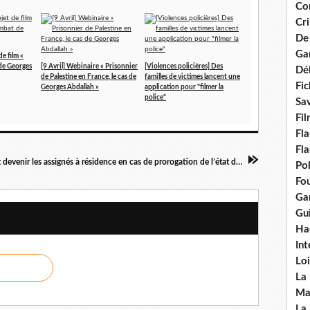
Con
Cri
De
Ga
e film «
 de Georges
[9 Avril] Webinaire « Prisonnier
[Violences policières] Des
Dél
de Palestine en France, le cas de
familles de victimes lancent une
Fic
Georges Abdallah »
application pour "filmer la
police"
Sav
Fi
Fla
Fla
Que vont devenir les assignés à résidence en cas de prorogation de l’état d’urgence ?
Po
Fou
Gar
Gui
Ha
Int
Loi
La
Ma
La