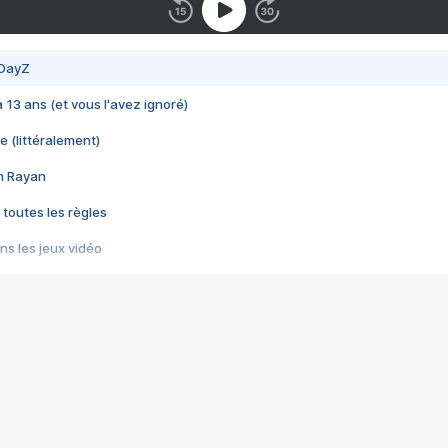
 DayZ
 a 13 ans (et vous l'avez ignoré)
e (littéralement)
im Rayan
 toutes les règles
s les jeux vidéo
us choquant de Rockstar ? - Le scandale BULLY
e plus moche de Steam
du RÊVE tourne au CAUCHEMAR
pendant 8 heures
it… à tort