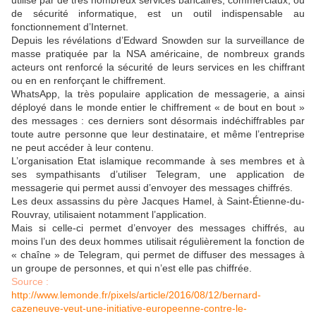
utilisé par de très nombreux services bancaires, commerciaux, ou
de sécurité informatique, est un outil indispensable au
fonctionnement d’Internet.
Depuis les révélations d’Edward Snowden sur la surveillance de
masse pratiquée par la NSA américaine, de nombreux grands
acteurs ont renforcé la sécurité de leurs services en les chiffrant
ou en en renforçant le chiffrement.
WhatsApp, la très populaire application de messagerie, a ainsi
déployé dans le monde entier le chiffrement « de bout en bout »
des messages : ces derniers sont désormais indéchiffrables par
toute autre personne que leur destinataire, et même l’entreprise
ne peut accéder à leur contenu.
L’organisation Etat islamique recommande à ses membres et à
ses sympathisants d’utiliser Telegram, une application de
messagerie qui permet aussi d’envoyer des messages chiffrés.
Les deux assassins du père Jacques Hamel, à Saint-Étienne-du-
Rouvray, utilisaient notamment l’application.
Mais si celle-ci permet d’envoyer des messages chiffrés, au
moins l’un des deux hommes utilisait régulièrement la fonction de
« chaîne » de Telegram, qui permet de diffuser des messages à
un groupe de personnes, et qui n’est elle pas chiffrée.
Source :
http://www.lemonde.fr/pixels/article/2016/08/12/bernard-
cazeneuve-veut-une-initiative-europeenne-contre-le-