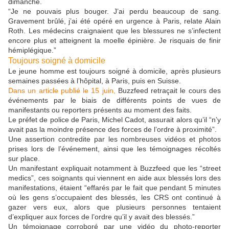
dimanche.
“Je ne pouvais plus bouger. J’ai perdu beaucoup de sang.
Gravement brûlé, j’ai été opéré en urgence à Paris, relate Alain
Roth. Les médecins craignaient que les blessures ne s’infectent
encore plus et atteignent la moelle épinière. Je risquais de finir
hémiplégique.”
Toujours soigné à domicile
Le jeune homme est toujours soigné à domicile, après plusieurs
semaines passées à l’hôpital, à Paris, puis en Suisse.
Dans un article publié le 15 juin,
Buzzfeed retraçait le cours des
événements par le biais de différents points de vues de
manifestants ou reporters présents au moment des faits.
Le préfet de police de Paris, Michel Cadot, assurait alors qu’il “n’y
avait pas la moindre présence des forces de l’ordre à proximité”.
Une assertion contredite par les nombreuses vidéos et photos
prises lors de l’événement, ainsi que les témoignages récoltés
sur place.
Un manifestant expliquait notamment à Buzzfeed que les “street
medics”, ces soignants qui viennent en aide aux blessés lors des
manifestations, étaient “effarés par le fait que pendant 5 minutes
où les gens s’occupaient des blessés, les CRS ont continué à
gazer vers eux, alors que plusieurs personnes tentaient
d’expliquer aux forces de l’ordre qu’il y avait des blessés.”
Un témoignage corroboré par une vidéo du photo-reporter