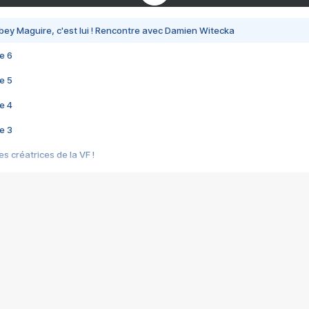
bey Maguire, c'est lui ! Rencontre avec Damien Witecka
e 6
e 5
e 4
e 3
s créatrices de la VF !
e 2
e 1
e Mektoub My Love arrive enfin ! Rencontre avec Shaïn Boumedine et Sal
i : après Toni en famille
elle réalise le bouleversant Dites lui que je l'aime
ais ! Rencontre autour de Vie privée de Rebecca Zlotowski