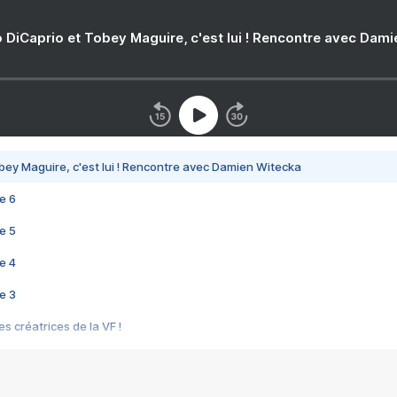
 DiCaprio et Tobey Maguire, c'est lui ! Rencontre avec Dam
bey Maguire, c'est lui ! Rencontre avec Damien Witecka
e 6
e 5
e 4
e 3
s créatrices de la VF !
e 2
e 1