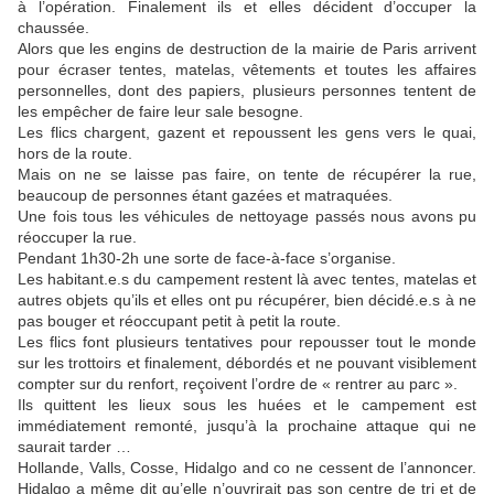
à l’opération. Finalement ils et elles décident d’occuper la
chaussée.
Alors que les engins de destruction de la mairie de Paris arrivent
pour écraser tentes, matelas, vêtements et toutes les affaires
personnelles, dont des papiers, plusieurs personnes tentent de
les empêcher de faire leur sale besogne.
Les flics chargent, gazent et repoussent les gens vers le quai,
hors de la route.
Mais on ne se laisse pas faire, on tente de récupérer la rue,
beaucoup de personnes étant gazées et matraquées.
Une fois tous les véhicules de nettoyage passés nous avons pu
réoccuper la rue.
Pendant 1h30-2h une sorte de face-à-face s’organise.
Les habitant.e.s du campement restent là avec tentes, matelas et
autres objets qu’ils et elles ont pu récupérer, bien décidé.e.s à ne
pas bouger et réoccupant petit à petit la route.
Les flics font plusieurs tentatives pour repousser tout le monde
sur les trottoirs et finalement, débordés et ne pouvant visiblement
compter sur du renfort, reçoivent l’ordre de « rentrer au parc ».
Ils quittent les lieux sous les huées et le campement est
immédiatement remonté, jusqu’à la prochaine attaque qui ne
saurait tarder …
Hollande, Valls, Cosse, Hidalgo and co ne cessent de l’annoncer.
Hidalgo a même dit qu’elle n’ouvrirait pas son centre de tri et de