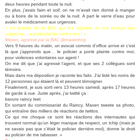
deux heures pendant toute la nuit.
En plus, j’avais faim et soif, on ne m’avait rien donné à manger
ou à boire de la soirée ou de la nuit. A part le verre d’eau pour
avaler le médicament aux urgences.
« Le policier de la BAC qui m’a agressé et m’a envoyé aux
urgences… a porté plainte contre moi ! »
Maxen, agressé par la BAC @maxenhng
Vers 9 heures du matin, un avocat commis d’office arrive et c’est
là que j’apprends que… le policier a porté plainte contre moi,
pour violences volontaires sur agent !
On me dit que j’ai agressé l’agent, et que ses 2 collègues sont
témoins.
Mais dans ma déposition je raconte les faits. J’ai listé les noms de
12 personnes qui étaient là et peuvent témoigner.
Finalement, je suis sorti vers 13 heures samedi, après 17 heures
de garde à vue. Juste après, j’ai twitté ça :
bavure raincy teet
En sortant du commissariat du Raincy, Maxen tweete sa photo,
qui entraîne des milliers de réactions de twittos.
Ce qui me choque ce sont les réactions des internautes qui
trouvent normal qu’un léger manque de respect, un tchip (mais je
ne savais pas que c’était le policier derrière moi), donne le droit
au policier de me tabasser. »