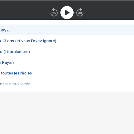
 DayZ
 a 13 ans (et vous l'avez ignoré)
e (littéralement)
im Rayan
 toutes les règles
s les jeux vidéo
us choquant de Rockstar ? - Le scandale BULLY
e plus moche de Steam
du RÊVE tourne au CAUCHEMAR
pendant 8 heures