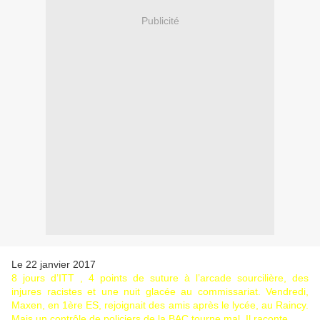
Publicité
Le 22 janvier 2017
8 jours d’ITT , 4 points de suture à l’arcade sourcilière, des
injures racistes et une nuit glacée au commissariat. Vendredi,
Maxen, en 1ère ES, rejoignait des amis après le lycée, au Raincy.
Mais un contrôle de policiers de la BAC tourne mal. Il raconte.