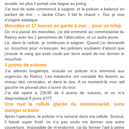
arcade, en plus il portait une bague au poing.
J’ai tout de suite commencé à saigner, et le policier a balancé en
parlant de moi : « Jackie Chan, il fait le chaud ». Oui, je suis
d’origine asiatique.
Menottes et 17 heures en garde à vue… pour un tchip
On m’a passé les menottes, j’ai été emmené au commissariat du
Raincy avec les 2 personnes de l’altercation, et un autre jeune.
Là, dans la cellule, je continuais à saigner. Quand j’ai demandé
un mouchoir pour m’essuyer, les policiers voulaient d’abord que
j’essuie le sang qui avait coulé par terre avant de me donner le
mouchoir.
4 points de sutures
J’ai attendu longtemps, ensuite un policier m’a emmené aux
urgences du Raincy. Les médecins ont constaté les lésions au
niveau des cervicales, et dans le dos. A ce moment-là mon œil
gauche ne pouvait plus s’ouvrir du tout.
J’ai été opéré à 23h30 de 4 points de sutures, et on m’a
diagnostiqué 8 jours d’ITT.
Une nuit la cellule glacée du commissariat, sans
manger ni boire
Après l’opération, le policier m’a ramené dans ma cellule. Surtout,
il faisait super froid, on n’a pas voulu me donner une autre
couverture. Impossible de m’endormir, j’ai du fermer l’œil à peine