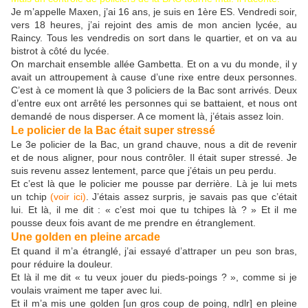
Je m’appelle Maxen, j’ai 16 ans, je suis en 1ère ES. Vendredi soir,
vers 18 heures, j’ai rejoint des amis de mon ancien lycée, au
Raincy. Tous les vendredis on sort dans le quartier, et on va au
bistrot à côté du lycée.
On marchait ensemble allée Gambetta. Et on a vu du monde, il y
avait un attroupement à cause d’une rixe entre deux personnes.
C’est à ce moment là que 3 policiers de la Bac sont arrivés. Deux
d’entre eux ont arrêté les personnes qui se battaient, et nous ont
demandé de nous disperser. A ce moment là, j’étais assez loin.
Le policier de la Bac était super stressé
Le 3e policier de la Bac, un grand chauve, nous a dit de revenir
et de nous aligner, pour nous contrôler. Il était super stressé. Je
suis revenu assez lentement, parce que j’étais un peu perdu.
Et c’est là que le policier me pousse par derrière. Là je lui mets
un tchip
(voir ici)
. J’étais assez surpris, je savais pas que c’était
lui. Et là, il me dit : « c’est moi que tu tchipes là ? » Et il me
pousse deux fois avant de me prendre en étranglement.
Une golden en pleine arcade
Et quand il m’a étranglé, j’ai essayé d’attraper un peu son bras,
pour réduire la douleur.
Et là il me dit « tu veux jouer du pieds-poings ? », comme si je
voulais vraiment me taper avec lui.
Et il m’a mis une golden [un gros coup de poing, ndlr] en pleine