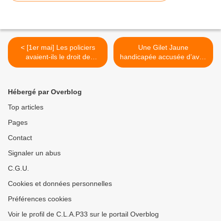
< [1er mai] Les policiers
Une Gilet Jaune
avaient-ils le droit de
handicapée accusée d’avoir
confisquer des gilets jaunes
utilisé son fauteuil roulant
?
comme arme >
Hébergé par Overblog
Top articles
Pages
Contact
Signaler un abus
C.G.U.
Cookies et données personnelles
Préférences cookies
Voir le profil de C.L.A.P33 sur le portail Overblog