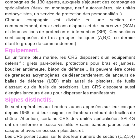
compagnies de 130 agents, auxquels s’ajoutent des compagnies
spécialisées (deux en montagne, neuf autoroutières, six unités
motocyclistes, un service de protection des personnalités..).
Chaque compagnie est divisée en une section de
commandement, deux sections d’appuis et de manœuvre (SAM)
et deux sections de protection et intervention (SPI). Ces sections
sont composées de trois groupes tactiques (A,B,C, ce dernier
étant le groupe de commandement).
Equipement.
En uniforme bleu marine, les CRS disposent d’un équipement
défensif : gilets pare-balles, protections pour bras et jambes,
bouclier antiémeute, bâton de défense... Ils peuvent être dotés
de grenades lacrymogènes, de désencerclement, de lanceurs de
balles de défense (LBD) mais aussi de pistolets, de fusils
d’assaut ou de fusils de précisions. Les CRS disposent aussi
d’engins lanceurs d’eau pour disperser les manifestants.
Signes distinctifs.
Ils sont repérables aux bandes jaunes apposées sur leur casque
depuis 1968, et à leur insigne, un flambeau entouré de feuilles de
chêne. Attention, certains CRS des unités spécialisées SPI-4G
ont un uniforme « basse visibilité » sans bandes jaunes sur le
casque et avec un écusson plus discret.
Les CRS portent aussi sur le dos leur numéro de section (1,2,3,4)