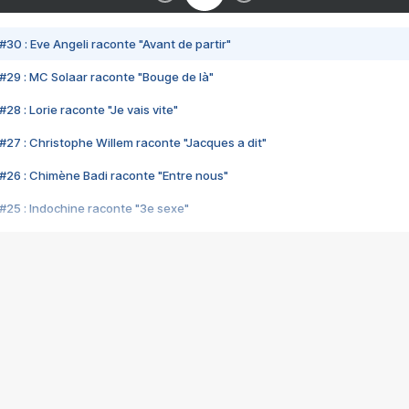
#30 : Eve Angeli raconte "Avant de partir"
#29 : MC Solaar raconte "Bouge de là"
28 : Lorie raconte "Je vais vite"
#27 : Christophe Willem raconte "Jacques a dit"
#26 : Chimène Badi raconte "Entre nous"
#25 : Indochine raconte "3e sexe"
#24 : Zaho raconte "C'est chelou"
#23 : Patrick Bruel raconte "Au café des délices"
#22 : Kyo raconte "Le chemin"
#21 : Nolwenn Leroy raconte "Cassé"
#20 : Patrick Hernandez raconte "Born to be alive"
#19 : Lorie raconte "Près de moi"