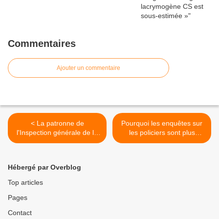
Commentaires
Ajouter un commentaire
< La patronne de
Pourquoi les enquêtes sur
l'Inspection générale de la
les policiers sont plus
police nationale (IGPN)
longues que celles sur les
réfute totalement le terme
«gilets jaunes» >
de violences policières
Hébergé par Overblog
Top articles
Pages
Contact