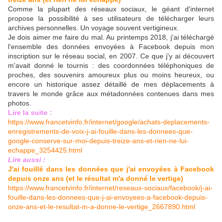
Comme la plupart des réseaux sociaux, le géant d'internet
propose la possibilité à ses utilisateurs de télécharger leurs
archives personnelles. Un voyage souvent vertigineux.
Je dois aimer me faire du mal. Au printemps 2018, j'ai téléchargé
l'ensemble des données envoyées à Facebook depuis mon
inscription sur le réseau social, en 2007. Ce que j'y ai découvert
m'avait donné le tournis : des coordonnées téléphoniques de
proches, des souvenirs amoureux plus ou moins heureux, ou
encore un historique assez détaillé de mes déplacements à
travers le monde grâce aux métadonnées contenues dans mes
photos.
Lire la suite :
https://www.francetvinfo.fr/internet/google/achats-deplacements-
enregistrements-de-voix-j-ai-fouille-dans-les-donnees-que-
google-conserve-sur-moi-depuis-treize-ans-et-rien-ne-lui-
echappe_3254425.html
Lire aussi :
J'ai fouillé dans les données que j'ai envoyées à Facebook
depuis onze ans (et le résultat m'a donné le vertige)
https://www.francetvinfo.fr/internet/reseaux-sociaux/facebook/j-ai-
fouille-dans-les-donnees-que-j-ai-envoyees-a-facebook-depuis-
onze-ans-et-le-resultat-m-a-donne-le-vertige_2667890.html