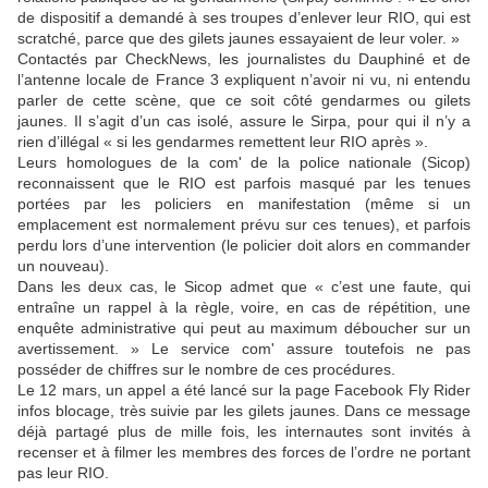
de dispositif a demandé à ses troupes d’enlever leur RIO, qui est
scratché, parce que des gilets jaunes essayaient de leur voler. »
Contactés par CheckNews, les journalistes du Dauphiné et de
l’antenne locale de France 3 expliquent n’avoir ni vu, ni entendu
parler de cette scène, que ce soit côté gendarmes ou gilets
jaunes. Il s’agit d’un cas isolé, assure le Sirpa, pour qui il n’y a
rien d’illégal « si les gendarmes remettent leur RIO après ».
Leurs homologues de la com' de la police nationale (Sicop)
reconnaissent que le RIO est parfois masqué par les tenues
portées par les policiers en manifestation (même si un
emplacement est normalement prévu sur ces tenues), et parfois
perdu lors d’une intervention (le policier doit alors en commander
un nouveau).
Dans les deux cas, le Sicop admet que « c’est une faute, qui
entraîne un rappel à la règle, voire, en cas de répétition, une
enquête administrative qui peut au maximum déboucher sur un
avertissement. » Le service com' assure toutefois ne pas
posséder de chiffres sur le nombre de ces procédures.
Le 12 mars, un appel a été lancé sur la page Facebook Fly Rider
infos blocage, très suivie par les gilets jaunes. Dans ce message
déjà partagé plus de mille fois, les internautes sont invités à
recenser et à filmer les membres des forces de l’ordre ne portant
pas leur RIO.