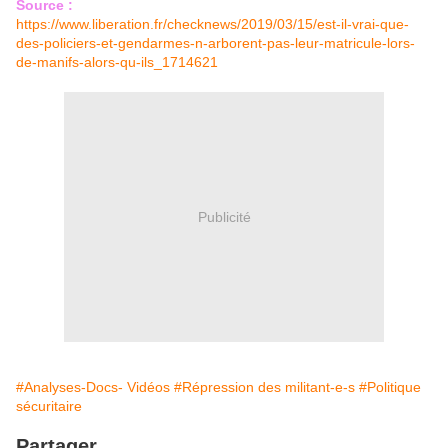
Source :
https://www.liberation.fr/checknews/2019/03/15/est-il-vrai-que-
des-policiers-et-gendarmes-n-arborent-pas-leur-matricule-lors-
de-manifs-alors-qu-ils_1714621
Publicité
#Analyses-Docs- Vidéos
#Répression des militant-e-s
#Politique
sécuritaire
Partager