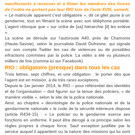
manifestants à recenser et à filmer les membres des forces
de l’ordre ne portant pas leur RIO lors de l'acte XVIII, samedi.
« Le matricule apparent c’est obligatoire », dit ce gilet jaune à un
gendarme, tout en filmant la scène avec son téléphone portable.
L’agent rétorque que « sur ordre de [sa] hiérarchie [il] les enlève
».
La scène se déroule sur l’autoroute A40, près de Chamonix
(Haute-Savoie), selon le journaliste David Dufresne, qui signale
sur son compte Twitter les cas de violences ou de possibles
infractions commises par la police. La vidéo a été vu plusieurs
milliers de fois (comme ici sur Facebook)
RIO : obligatoire (presque) dans tous les cas
Trois lettres, sept chiffres, et une obligation : le porter dès que
l’agent est en mission, à de très rares exceptions.
Depuis le 1er janvier 2014, le RIO – pour référentiel des identités
et de l’organisation – doit figurer sur la tenue des policiers, « de
manière visible », selon le site de la police nationale.
Ainsi, au chapitre « déontologie de la police nationale et de la
gendarmerie nationale » le code de la sécurité intérieure dispose
(article R434-15) : « Le policier ou le gendarme exerce ses
fonctions en uniforme. Il peut être dérogé à ce principe selon les
règles propres à chaque force. Sauf exception justifiée par le
service auquel il appartient ou la nature des missions qui lui sont