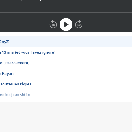
 DayZ
 a 13 ans (et vous l'avez ignoré)
e (littéralement)
im Rayan
 toutes les règles
s les jeux vidéo
us choquant de Rockstar ? - Le scandale BULLY
e plus moche de Steam
du RÊVE tourne au CAUCHEMAR