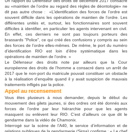
Un rapport du Défenseur des droits de décembre 2017 consacré
au «maintien de l’ordre au regard des règles de déontologie» ne
dit pas autre chose : «L’identification des forces de l’ordre est
souvent difficile dans les opérations de maintien de l’ordre. Les
différentes unités et, surtout, les fonctionnaires sont souvent
difficiles à identifier, en particulier les agents intervenant en civil.
En effet, ces derniers ne sont pas toujours porteurs des
brassards "Police", ce qui créé des confusions y compris au sein
des forces de l’ordre elles-mêmes. De même, le port du numéro
d’identification RIO est loin d’être systématique dans les
opérations de maintien de l’ordre. »
Le Défenseur des droits note par ailleurs que la Cour
européenne des droits de l’homme a consacré dans un arrêt de
2017 que le non-port du matricule pouvait constituer un obstacle
à la réalisation d’enquête quand il y avait suspicion de mauvais
traitements infligés par la police.
Appel au recensement
Vous êtes plusieurs à nous demander, depuis le début du
mouvement des gilets jaunes, si des ordres ont été donnés aux
forces de l’ordre par leur hiérarchie pour que les agents
masquent ou enlèvent leur RIO. C’est d’ailleurs ce que dit le
gendarme dans la vidéo de Chamonix.
Interrogé sur la scène de l’A40, le service d’information et de
relations publiques de la gendarmerie (Sirpa) confirme : « Le chef