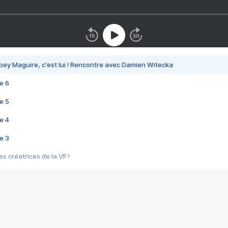
bey Maguire, c'est lui ! Rencontre avec Damien Witecka
e 6
e 5
e 4
e 3
s créatrices de la VF !
e 2
e 1
e Mektoub My Love arrive enfin ! Rencontre avec Shaïn Boumedine et Sal