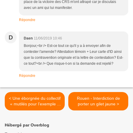
place de la victoire des CRS m'ont attrapé car je discutais
avec un ami qui lui manifester.
Répondre
D
Daen
11/06/2019 10:46
Bonjour,<br /> Est-ce tout ce qu'il y a à envoyer afin de
contester l'amende? Attestation témoin + Leur carte d'ID ainsi
que la contravention originale et la lettre de contestation? Est-
ce tout?<br /> Que risque-t-on si la demande est rejeté?
Répondre
< Une éborgnée du collectif
Rouen - Interdiction de
« mutilés pour l’exemple »
porter un gilet jaune >
raconte sa nouvelle vie
Hébergé par Overblog