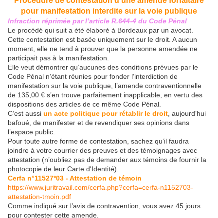
Procédure de contestation d’une amende forfaitaire
pour manifestation interdite sur la voie publique
Infraction réprimée par l’article R.644-4 du Code Pénal
Le procédé qui suit a été élaboré à Bordeaux par un avocat.
Cette contestation est basée uniquement sur le droit. A aucun
moment, elle ne tend à prouver que la personne amendée ne
participait pas à la manifestation.
Elle veut démontrer qu’aucunes des conditions prévues par le
Code Pénal n’étant réunies pour fonder l’interdiction de
manifestation sur la voie publique, l’amende contraventionnelle
de 135,00 € s’en trouve parfaitement inapplicable, en vertu des
dispositions des articles de ce même Code Pénal.
C‘est aussi
un acte politique pour rétablir le droit
, aujourd’hui
bafoué, de manifester et de revendiquer ses opinions dans
l’espace public.
Pour toute autre forme de contestation, sachez qu’il faudra
joindre à votre courrier des preuves et des témoignages avec
attestation (n’oubliez pas de demander aux témoins de fournir la
photocopie de leur Carte d'Identité).
Cerfa n°11527*03 - Attestation de témoin
https://www.juritravail.com/cerfa.php?cerfa=cerfa-n1152703-
attestation-tmoin.pdf
Comme indiqué sur l’avis de contravention, vous avez 45 jours
pour contester cette amende.