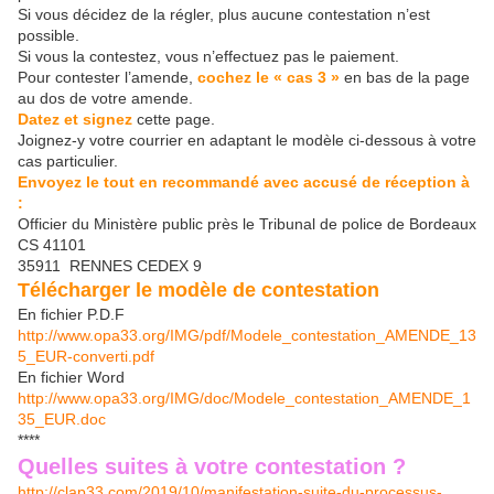
Si vous décidez de la régler, plus aucune contestation n’est
possible.
Si vous la contestez, vous n’effectuez pas le paiement.
Pour contester l’amende,
cochez le « cas 3 »
en bas de la page
au dos de votre amende.
Datez et signez
cette page.
Joignez-y votre courrier en adaptant le modèle ci-dessous à votre
cas particulier.
Envoyez le tout en recommandé avec accusé de réception à
:
Officier du Ministère public près le Tribunal de police de Bordeaux
CS 41101
35911 RENNES CEDEX 9
Télécharger le modèle de contestation
En fichier P.D.F
http://www.opa33.org/IMG/pdf/Modele_contestation_AMENDE_13
5_EUR-converti.pdf
En fichier Word
http://www.opa33.org/IMG/doc/Modele_contestation_AMENDE_1
35_EUR.doc
****
Quelles suites à votre contestation ?
http://clap33.com/2019/10/manifestation-suite-du-processus-