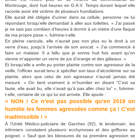
Montrouge, dont huit heures en G.A.V. Temps durant lequel elle
raconte avoir été victime de plusieurs humiliations.
Elle aurait été obligée d’uriner dans sa cellule, personne ne lui
répondant lorsqu’elle demandait à aller aux toilettes. « J’ai passé
je ne sais pas combien d’heures à dormir à un mètre d’une flaque
de ma propre pisse », fulmine-t-elle.
En pleine canicule, elle n’aurait pas non plus eu le droit à un
verre d’eau, jusqu’à l’arrivée de son avocat. « J’ai commencé à
faire un malaise. Il a fallu que je sonne huit fois avant qu’on
vienne m’apporter un verre de jus d’orange et des gâteaux. »
Et lorsqu’elle a enfin pu porter plainte contre son agresseur de la
veille, l’officier aurait tenu à spécifier son taux d’alcoolémie sur sa
plainte, alors que celui de son agresseur n’aurait jamais été
mesuré. « On tient vraiment à m’humilier en disant “C’est sa
faute, elle avait bu, elle n’avait qu’à pas aller chez lui” », fulmine-
t-elle, certaine de ce qui lui est arrivée. Elle ajoute :
« NON ! Ce n’est pas possible qu’en 2019 on
humilie les femmes agressées comme ça ! C’est
inadmissible ! »
À l’Unité Médico-judiciaire de Garches (92), le lendemain, les
infirmiers constatent plusieurs ecchymoses et des griffures au
poignet. « Sauf que les blessures de sa première agression se