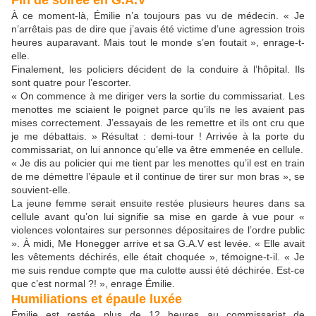
Fin de soirée en G.A.V
À ce moment-là, Émilie n’a toujours pas vu de médecin. « Je
n’arrêtais pas de dire que j’avais été victime d’une agression trois
heures auparavant. Mais tout le monde s’en foutait », enrage-t-
elle.
Finalement, les policiers décident de la conduire à l’hôpital. Ils
sont quatre pour l’escorter.
« On commence à me diriger vers la sortie du commissariat. Les
menottes me sciaient le poignet parce qu’ils ne les avaient pas
mises correctement. J’essayais de les remettre et ils ont cru que
je me débattais. » Résultat : demi-tour ! Arrivée à la porte du
commissariat, on lui annonce qu’elle va être emmenée en cellule.
« Je dis au policier qui me tient par les menottes qu’il est en train
de me démettre l’épaule et il continue de tirer sur mon bras », se
souvient-elle.
La jeune femme serait ensuite restée plusieurs heures dans sa
cellule avant qu’on lui signifie sa mise en garde à vue pour «
violences volontaires sur personnes dépositaires de l’ordre public
». À midi, Me Honegger arrive et sa G.A.V est levée. « Elle avait
les vêtements déchirés, elle était choquée », témoigne-t-il. « Je
me suis rendue compte que ma culotte aussi été déchirée. Est-ce
que c’est normal ?! », enrage Émilie.
Humiliations et épaule luxée
Émilie est restée plus de 12 heures au commissariat de