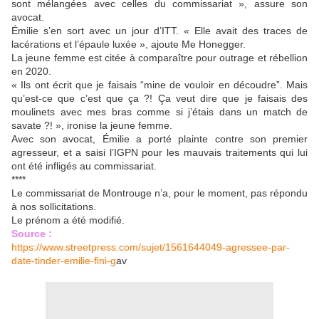
sont mélangées avec celles du commissariat », assure son
avocat.
Émilie s’en sort avec un jour d’ITT. « Elle avait des traces de
lacérations et l’épaule luxée », ajoute Me Honegger.
La jeune femme est citée à comparaître pour outrage et rébellion
en 2020.
« Ils ont écrit que je faisais “mine de vouloir en découdre”. Mais
qu’est-ce que c’est que ça ?! Ça veut dire que je faisais des
moulinets avec mes bras comme si j’étais dans un match de
savate ?! », ironise la jeune femme.
Avec son avocat, Émilie a porté plainte contre son premier
agresseur, et a saisi l’IGPN pour les mauvais traitements qui lui
ont été infligés au commissariat.
****
Le commissariat de Montrouge n’a, pour le moment, pas répondu
à nos sollicitations.
Le prénom a été modifié.
Source :
https://www.streetpress.com/sujet/1561644049-agressee-par-
date-tinder-emilie-fini-g
av