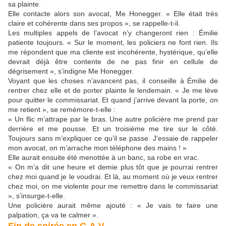
sa plainte.
Elle contacte alors son avocat, Me Honegger. « Elle était très
claire et cohérente dans ses propos », se rappelle-t-il.
Les multiples appels de l’avocat n’y changeront rien : Émilie
patiente toujours. « Sur le moment, les policiers ne font rien. Ils
me répondent que ma cliente est incohérente, hystérique, qu’elle
devrait déjà être contente de ne pas finir en cellule de
dégrisement », s’indigne Me Honegger.
Voyant que les choses n’avancent pas, il conseille à Émilie de
rentrer chez elle et de porter plainte le lendemain. « Je me lève
pour quitter le commissariat. Et quand j’arrive devant la porte, on
me retient », se remémore-t-elle :
« Un flic m’attrape par le bras. Une autre policière me prend par
derrière et me pousse. Et un troisième me tire sur le côté.
Toujours sans m’expliquer ce qu’il se passe. J’essaie de rappeler
mon avocat, on m’arrache mon téléphone des mains ! »
Elle aurait ensuite été menottée à un banc, sa robe en vrac.
« On m’a dit une heure et demie plus tôt que je pourrai rentrer
chez moi quand je le voudrai. Et là, au moment où je veux rentrer
chez moi, on me violente pour me remettre dans le commissariat
», s’insurge-t-elle.
Une policière aurait même ajouté : « Je vais te faire une
palpation, ça va te calmer ».