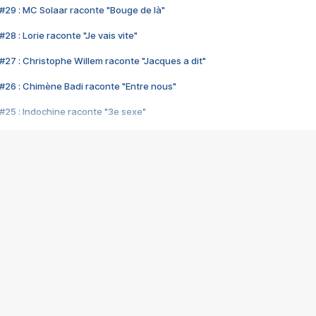
#29 : MC Solaar raconte "Bouge de là"
28 : Lorie raconte "Je vais vite"
#27 : Christophe Willem raconte "Jacques a dit"
#26 : Chimène Badi raconte "Entre nous"
#25 : Indochine raconte "3e sexe"
#24 : Zaho raconte "C'est chelou"
#23 : Patrick Bruel raconte "Au café des délices"
#22 : Kyo raconte "Le chemin"
#21 : Nolwenn Leroy raconte "Cassé"
#20 : Patrick Hernandez raconte "Born to be alive"
#19 : Lorie raconte "Près de moi"
#18 : Michael Jones raconte "A nos actes manqués" (avec Jean-Jacque
#17 : Khaled raconte "Aïcha"