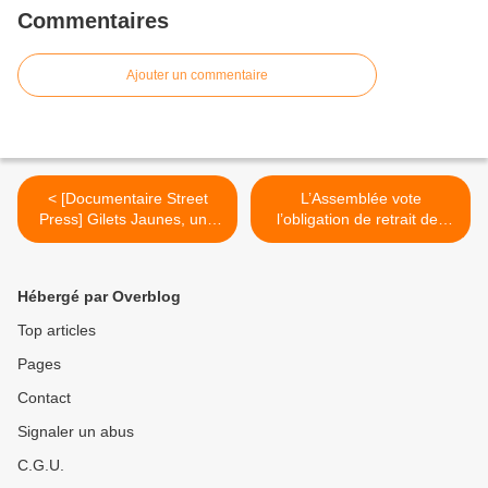
Commentaires
Ajouter un commentaire
< [Documentaire Street
L’Assemblée vote
Press] Gilets Jaunes, une
l’obligation de retrait des
répression d’État
contenus haineux en ligne
en 24 heures >
Hébergé par Overblog
Top articles
Pages
Contact
Signaler un abus
C.G.U.