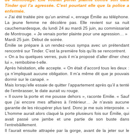
Tinder qui l’a agressée. C’est pourtant elle que la police a
enfermée.
« J’ai été traitée pire qu’un animal », enrage Émilie au téléphone.
La jeune femme ne décolère pas. Elle revient sur sa nuit
cauchemardesque, du lundi 24 au mardi 25 juin, au commissariat
de Montrouge. « Je venais porter plainte pour une agression… »
Mardi 25 juin. Début de soirée.
Émilie se prépare à un rendez-vous sympa avec un prétendant
rencontré sur Tinder. C’est la première fois qu’ils se rencontrent.
« On a bu quelques verres, puis il m’a proposé d’aller dîner chez
lui », rembobine-t-elle.
Après hésitation, elle accepte. « On était d’accord tous les deux :
ça n’impliquait aucune obligation. Il m’a même dit que je pouvais
dormir sur le canapé. »
Mais lorsqu’elle essaie de quitter l’appartement après qu’il a tenté
de l’embrasser, le date aurait vu rouge.
« Il ouvre la porte et me pousse dehors », raconte Emilie. « Sauf
que j’ai encore mes affaires à l’intérieur… Je n’avais aucune
garantie de les récupérer plus tard. Donc je me suis interposée. »
L’homme aurait alors claqué la porte plusieurs fois sur Émilie, qui
avait passé une jambe et une partie de son buste dans
l’entrebâillement.
Il l’aurait ensuite attrapée par la gorge, avant de la jeter sur le