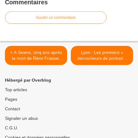
Commentaires
Ajouter un commentaire
< A Sivens, cinq ans après
Lyon : Les premiers «
la mort de Rémi Fraisse,
décrocheurs de portrait »
des hommages et une
condamnés rejugés mardi
attente de justice
en appel >
Hébergé par Overblog
Top articles
Pages
Contact
Signaler un abus
C.G.U.
Cookies et données personnelles