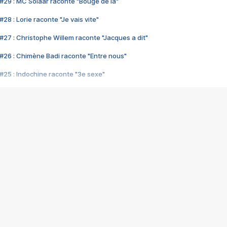
#29 : MC Solaar raconte "Bouge de là"
28 : Lorie raconte "Je vais vite"
#27 : Christophe Willem raconte "Jacques a dit"
#26 : Chimène Badi raconte "Entre nous"
#25 : Indochine raconte "3e sexe"
#24 : Zaho raconte "C'est chelou"
#23 : Patrick Bruel raconte "Au café des délices"
#22 : Kyo raconte "Le chemin"
#21 : Nolwenn Leroy raconte "Cassé"
#20 : Patrick Hernandez raconte "Born to be alive"
#19 : Lorie raconte "Près de moi"
#18 : Michael Jones raconte "A nos actes manqués" (avec Jean-Jacque
#17 : Khaled raconte "Aïcha"