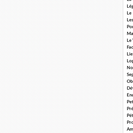
Lég
Le 
Les
Por
Ma
Le
Fac
Lie
Lo
No
Se
Ob
Dé
En
Pet
Pr
Pét
Pr
Am