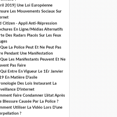
vril 2019] Une Loi Européenne
nsure Les Mouvements Sociaux Sur
ernet
 Citizen - Appli Anti-Répression
ochures En Ligne/Médias Alternatifs
rte Des Radars Placés Sur Les Feux
uges
 Que La Police Peut Et Ne Peut Pas
ire Pendant Une Manifestation
 Que Les Manifestants Peuvent Et Ne
uvent Pas Faire
Qui Entre En Vigueur Le 1Er Janvier
19 En Matière D’asile
onologie Des Lois Instaurant La
veillance D'internet
mment Faire Condamner L’état Après
 Blessure Causée Par La Police ?
mment Utiliser La Vidéo Lors D’une
erpellation ?