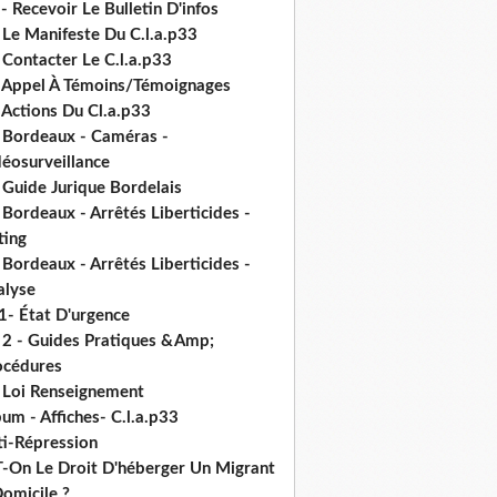
- Recevoir Le Bulletin D'infos
 Le Manifeste Du C.l.a.p33
 Contacter Le C.l.a.p33
- Appel À Témoins/Témoignages
 Actions Du Cl.a.p33
- Bordeaux - Caméras -
déosurveillance
 Guide Jurique Bordelais
 Bordeaux - Arrêtés Liberticides -
ting
 Bordeaux - Arrêtés Liberticides -
alyse
1- État D'urgence
- 2 - Guides Pratiques &Amp;
océdures
- Loi Renseignement
um - Affiches- C.l.a.p33
ti-Répression
T-On Le Droit D'héberger Un Migrant
omicile ?