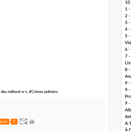
10 
1 -
2 -
3 
4 -
5 
Vi
6 -
7 -
Lis
8 -
An
9 -
9 
des militant-e-s
,
#Crimes policiers
Pr
9 
Alb
An
post
0
A-
À D