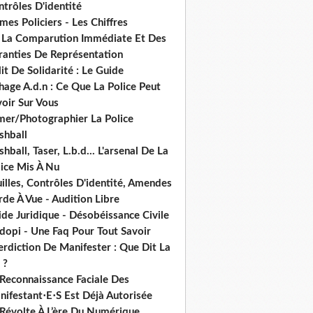
trôles D'identité
mes Policiers - Les Chiffres
 La Comparution Immédiate Et Des
ranties De Représentation
it De Solidarité : Le Guide
hage A.d.n : Ce Que La Police Peut
oir Sur Vous
lmer/Photographier La Police
shball
shball, Taser, L.b.d... L'arsenal De La
lice Mis À Nu
illes, Contrôles D'identité, Amendes
de À Vue - Audition Libre
de Juridique - Désobéissance Civile
dopi - Une Faq Pour Tout Savoir
erdiction De Manifester : Que Dit La
 ?
 Reconnaissance Faciale Des
nifestant⋅E⋅S Est Déjà Autorisée
 Révolte À L’ère Du Numérique