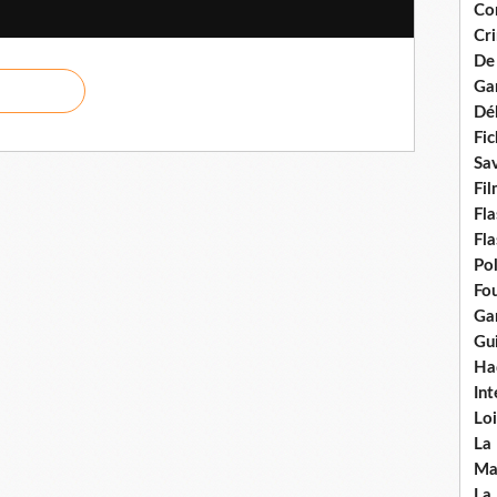
Con
Cri
De
Ga
Dél
Fic
Sav
Fi
Fla
Fla
Po
Fou
Gar
Gui
Ha
Int
Loi
La
Ma
La