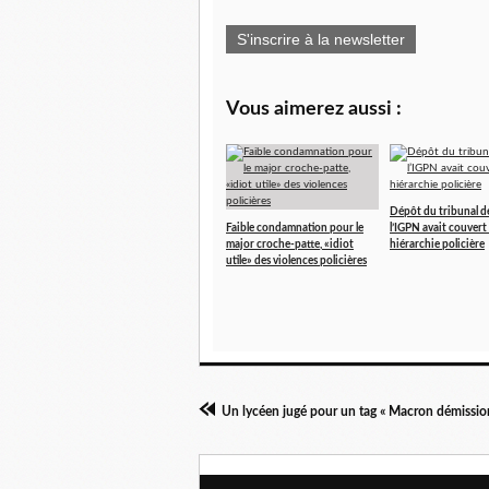
S'inscrire à la newsletter
Vous aimerez aussi :
Dépôt du tribunal de
Faible condamnation pour le
l’IGPN avait couvert 
major croche-patte, «idiot
hiérarchie policière
utile» des violences policières
Un lycéen jugé pour un tag « Macron démissio