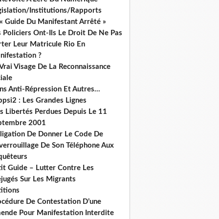
islation/Institutions/Rapports
« Guide Du Manifestant Arrêté »
 Policiers Ont-Ils Le Droit De Ne Pas
ter Leur Matricule Rio En
nifestation ?
 Vrai Visage De La Reconnaissance
iale
ns Anti-Répression Et Autres...
ppsi2 : Les Grandes Lignes
s Libertés Perdues Depuis Le 11
ptembre 2001
ligation De Donner Le Code De
verrouillage De Son Téléphone Aux
quêteurs
it Guide – Lutter Contre Les
éjugés Sur Les Migrants
itions
océdure De Contestation D’une
ende Pour Manifestation Interdite