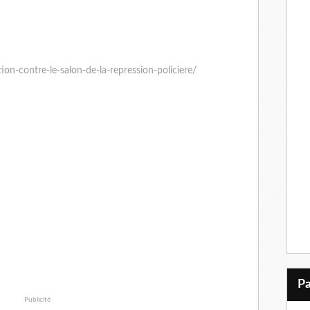
n-contre-le-salon-de-la-repression-policiere/
Publicité