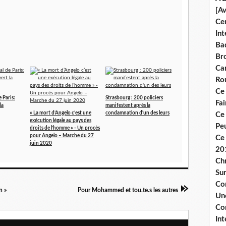
[A
Ce
Int
Bad
Br
Ca
Ro
Ce
 Paris:
Strasbourg : 200 policiers
Fa
la
manifestent après la
« La mort d’Angelo c’est une
condamnation d'un des leurs
Ce
exécution légale au pays des
Pe
droits de l’homme » - Un procès
pour Angelo – Marche du 27
Ce 
juin 2020
20
Chr
Sur
Co
n »
Pour Mohammed et tou.te.s les autres
Une
Co
Int