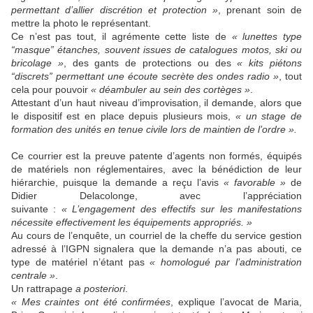
permettant d’allier discrétion et protection »
, prenant soin de
mettre la photo le représentant.
Ce n’est pas tout, il agrémente cette liste de
« lunettes type
“masque” étanches, souvent issues de catalogues motos, ski ou
bricolage »
, des gants de protections ou des
« kits piétons
“discrets” permettant une écoute secrète des ondes radio »
, tout
cela pour pouvoir
« déambuler au sein des cortèges »
.
Attestant d’un haut niveau d’improvisation, il demande, alors que
le dispositif est en place depuis plusieurs mois,
« un stage de
formation des unités en tenue civile lors de maintien de l’ordre ».
Ce courrier est la preuve patente d’agents non formés, équipés
de matériels non réglementaires, avec la bénédiction de leur
hiérarchie, puisque la demande a reçu l’avis
« favorable »
de
Didier Delacolonge,
avec l’appréciation
suivante :
« L’engagement des effectifs sur les manifestations
nécessite effectivement les équipements appropriés. »
Au cours de l’enquête, un courriel de la cheffe du service gestion
adressé à l’IGPN signalera que la demande n’a pas abouti, ce
type de matériel n’étant pas
« homologué par l’administration
centrale »
.
Un rattrapage
a posteriori
.
« Mes craintes ont été confirmées
, explique l’avocat de Maria,