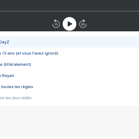
 DayZ
 a 13 ans (et vous l'avez ignoré)
e (littéralement)
im Rayan
 toutes les règles
s les jeux vidéo
us choquant de Rockstar ? - Le scandale BULLY
e plus moche de Steam
du RÊVE tourne au CAUCHEMAR