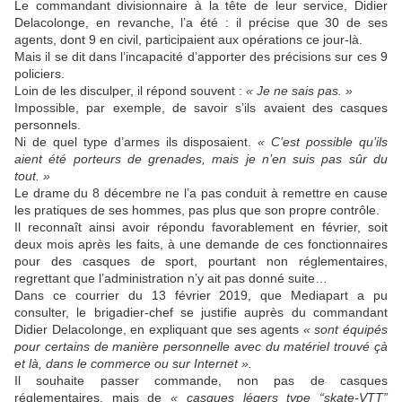
Le commandant divisionnaire à la tête de leur service, Didier
Delacolonge, en revanche, l’a été : il précise que 30 de ses
agents, dont 9 en civil, participaient aux opérations ce jour-là.
Mais il se dit dans l’incapacité d’apporter des précisions sur ces 9
policiers.
Loin de les disculper, il répond souvent :
« Je ne sais pas. »
Impossible, par exemple, de savoir s’ils avaient des casques
personnels.
Ni de quel type d’armes ils disposaient.
« C’est possible qu’ils
aient été porteurs de grenades, mais je n’en suis pas sûr du
tout. »
Le drame du 8 décembre ne l’a pas conduit à remettre en cause
les pratiques de ses hommes, pas plus que son propre contrôle.
Il reconnaît ainsi avoir répondu favorablement en février, soit
deux mois après les faits, à une demande de ces fonctionnaires
pour des casques de sport, pourtant non réglementaires,
regrettant que l’administration n’y ait pas donné suite…
Dans ce courrier du 13 février 2019, que Mediapart a pu
consulter, le brigadier-chef se justifie auprès du commandant
Didier Delacolonge, en expliquant que ses agents
«
sont équipés
pour certains de manière personnelle avec du matériel trouvé çà
et là, dans le commerce ou sur Internet ».
Il souhaite passer commande, non pas de casques
réglementaires, mais de
« casques légers type
“skate-VTT”