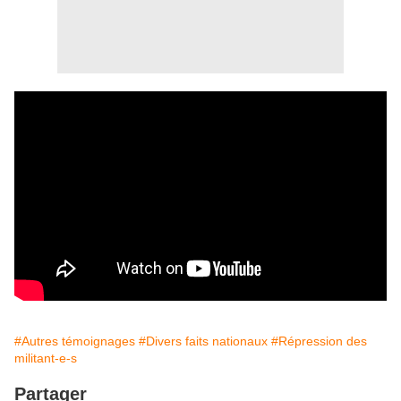
#Autres témoignages
#Divers faits nationaux
#Répression des
militant-e-s
Partager