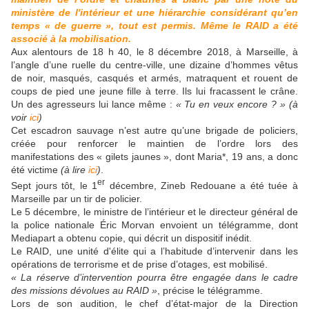
ministère de l'intérieur et une hiérarchie considérant qu’en
temps « de guerre », tout est permis. Même le RAID a été
associé à la mobilisation.
Aux alentours de 18 h 40, le 8 décembre 2018, à Marseille, à
l’angle d’une ruelle du centre-ville, une dizaine d’hommes vêtus
de noir, masqués, casqués et armés, matraquent et rouent de
coups de pied une jeune fille à terre. Ils lui fracassent le crâne.
Un des agresseurs lui lance même :
« Tu en veux encore ? »
(à
voir
ici
)
Cet escadron sauvage n’est autre qu’une brigade de policiers,
créée pour renforcer le maintien de l’ordre lors des
manifestations des « gilets jaunes », dont Maria*, 19 ans, a donc
été victime
(à lire
ici
)
.
er
Sept jours tôt, le 1
décembre, Zineb Redouane a été tuée à
Marseille par un tir de policier.
Le 5 décembre, le ministre de l’intérieur et le directeur général de
la police nationale Éric Morvan envoient un télégramme, dont
Mediapart a obtenu copie, qui décrit un dispositif inédit.
Le RAID, une unité d'élite qui a l’habitude d’intervenir dans les
opérations de terrorisme et de prise d’otages, est mobilisé.
« La réserve d’intervention pourra être engagée dans le cadre
des missions dévolues au RAID »
, précise le télégramme.
Lors de son audition, le chef d’état-major de la Direction