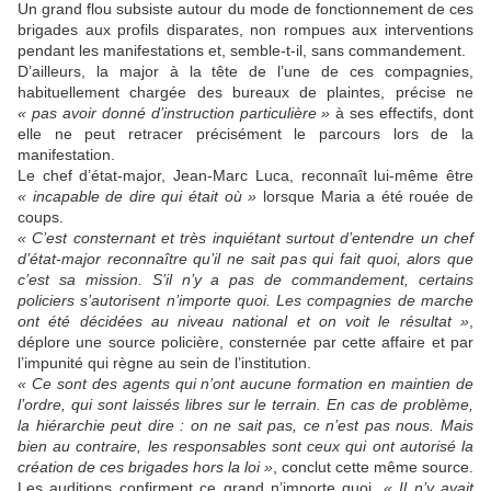
Un grand flou subsiste autour du mode de fonctionnement de ces
brigades aux profils disparates, non rompues aux interventions
pendant les manifestations et, semble-t-il, sans commandement.
D’ailleurs, la major à la tête de l’une de ces compagnies,
habituellement chargée des bureaux de plaintes, précise ne
« pas avoir donné d’instruction particulière »
à ses effectifs, dont
elle ne peut retracer précisément le parcours lors de la
manifestation.
Le chef d’état-major, Jean-Marc Luca, reconnaît lui-même être
« incapable de dire qui était où »
lorsque Maria a été rouée de
coups.
« C’est consternant et très inquiétant surtout d’entendre un chef
d’état-major reconnaître qu’il ne sait pas qui fait quoi, alors que
c’est sa mission. S
’
il n
’
y a pas de commandement, certains
policiers s
’
autorisent n
’
importe quoi. Les compagnies de marche
ont été décidées au niveau national et on voit le résultat »
,
déplore une source policière, consternée par cette affaire et par
l’impunité qui règne au sein de l’institution.
« Ce sont des agents qui n
’
ont aucune formation en maintien de
l
’
ordre, qui sont laissés libres sur le terrain. En cas de problème,
la hiérarchie peut dire : on ne sait pas, ce n
’
est pas nous. Mais
bien au contraire, les responsables sont ceux qui ont autorisé la
création de ces brigades hors la loi »
, conclut cette même source
.
Les auditions confirment ce grand n’importe quoi.
« Il n’y avait