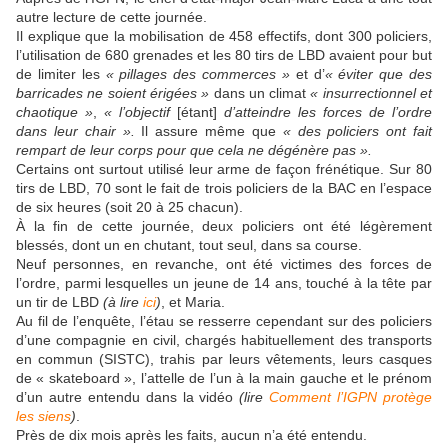
autre lecture de cette journée.
Il explique que la mobilisation de 458 effectifs, dont 300 policiers,
l’utilisation de 680 grenades et les 80 tirs de LBD avaient pour but
de limiter les
« pillages des commerces »
et d’
« éviter que des
barricades ne soient érigées »
dans un climat
« insurrectionnel et
chaotique »
,
« l’objectif
[étant]
d’atteindre les forces de l’ordre
dans leur chair ».
Il assure même que
« des policiers ont fait
rempart de leur corps pour que cela ne dégénère pas ».
Certains ont surtout utilisé leur arme de façon frénétique. Sur 80
tirs de LBD, 70 sont le fait de trois policiers de la BAC en l’espace
de six heures (soit 20 à 25 chacun).
À la fin de cette journée, deux policiers ont été légèrement
blessés, dont un en chutant, tout seul, dans sa course.
Neuf personnes, en revanche, ont été victimes des forces de
l’ordre, parmi lesquelles un jeune de 14 ans, touché à la tête par
un tir de LBD
(à lire
ici
)
, et Maria.
Au fil de l’enquête, l’étau se resserre cependant sur des policiers
d’une compagnie en civil, chargés habituellement des transports
en commun (SISTC), trahis par leurs vêtements, leurs casques
de « skateboard », l’attelle de l’un à la main gauche et le prénom
d’un autre entendu dans la vidéo
(lire
Comment l’IGPN protège
les siens
)
.
Près de dix mois après les faits, aucun n’a été entendu.