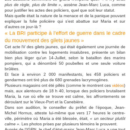
plus de règle, plus de limite »
, assène Jean-Marc Luca, comme
pour justifier les actes des policiers, quel que soit leur statut.
Mais quelle était la nature de la menace et de la panique pouvant
expliquer la folie policière qui s’est abattue sur Maria et sur
d’autres ce jour-là ?
« La BRI participe à l’effort de guerre dans le cadre
du mouvement des gilets jaunes »
Cet acte IV des gilets jaunes, qui était également une journée de
mobilisation contre les logements insalubres, présente un bilan
bien plus léger qu’un 14-Juillet, selon le bataillon des marins
pompiers, qui a dénombré 50 poubelles et une seule voiture
brûlées.
Et face à environ 2 000 manifestants, les 458 policiers et
gendarmes ont tiré plus de 680 grenades lacrymogènes.
Plusieurs magasins ont été pillés (comme le montrent ces
vidéos
)
mais, aux alentours de 18 h 40, lorsque des policiers brutalisent
Maria, la rue où elle se trouve est calme, les affrontements se
déroulant sur le Vieux-Port et la Canebière.
Dans son audition, le conseiller du préfet de l’époque, Jean-
Michel Hornus, atteste lui-même que vers 17 heures le centre-
ville, périmètre où Maria a été blessée, était,
« un secteur plutôt
calme »
. Les photos prises par plusieurs témoins le prouvent.
Auprès de l’IGPN, le chef d’état-major Jean-Marc Luca a une tout