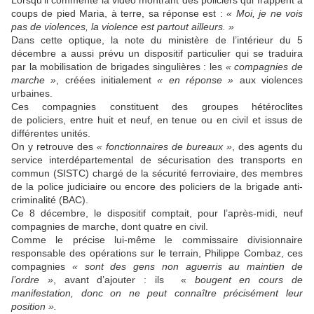
coups de pied Maria, à terre, sa réponse est :
« Moi, je ne vois
pas de violences, la violence est partout ailleurs. »
Dans cette optique, la note du ministère de l’intérieur du 5
décembre a aussi prévu un dispositif particulier qui se traduira
par la mobilisation de brigades singulières : les
« compagnies de
marche »
, créées initialement
« en réponse »
aux violences
urbaines.
Ces compagnies constituent des groupes hétéroclites
de policiers, entre huit et neuf, en tenue ou en civil et issus de
différentes unités.
On y retrouve des
« fonctionnaires de bureaux »
, des agents du
service interdépartemental de sécurisation des transports en
commun (SISTC) chargé de la sécurité ferroviaire, des membres
de la police judiciaire ou encore des policiers de la brigade anti-
criminalité (BAC).
Ce 8 décembre, le dispositif comptait, pour l’après-midi, neuf
compagnies de marche, dont quatre en civil.
Comme le précise lui-même le commissaire divisionnaire
responsable des opérations sur le terrain, Philippe Combaz, ces
compagnies
« sont des gens non aguerris au maintien de
l’ordre »
, avant d’ajouter : ils «
bougent en cours de
manifestation, donc on ne peut connaître précisément leur
position ».