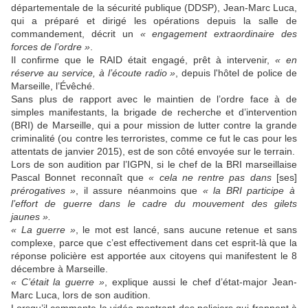
départementale de la sécurité publique (DDSP), Jean-Marc Luca,
qui a préparé et dirigé les opérations depuis la salle de
commandement, décrit un
« engagement extraordinaire des
forces de l’ordre »
.
Il confirme que le RAID était engagé, prêt à intervenir,
« en
réserve au service, à l’écoute radio »
, depuis l'hôtel de police de
Marseille, l’Évêché.
Sans plus de rapport avec le maintien de l’ordre face à de
simples manifestants, la brigade de recherche et d’intervention
(BRI) de Marseille, qui a pour mission de lutter contre la grande
criminalité (ou contre les terroristes, comme ce fut le cas pour les
attentats de janvier 2015), est de son côté envoyée sur le terrain.
Lors de son audition par l’IGPN, si le chef de la BRI marseillaise
Pascal Bonnet reconnaît que
« cela ne rentre pas dans
[ses]
prérogatives »
,
il assure néanmoins que
« la BRI participe à
l’effort de guerre
dans le cadre du mouvement des gilets
jaunes ».
« La guerre »
, le mot est lancé, sans aucune retenue et sans
complexe, parce que c’est effectivement dans cet esprit-là que la
réponse policière est apportée aux citoyens qui manifestent le 8
décembre à Marseille.
« C’était la guerre »
, explique aussi le chef d’état-major Jean-
Marc Luca, lors de son audition.
Lorsqu’il commente la vidéo montrant des policiers qui frappent à