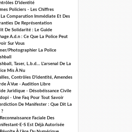
trôles D'identité
mes Policiers - Les Chiffres
 La Comparution Immédiate Et Des
ranties De Représentation
it De Solidarité : Le Guide
hage A.d.n : Ce Que La Police Peut
oir Sur Vous
lmer/Photographier La Police
shball
shball, Taser, L.b.d... L'arsenal De La
lice Mis À Nu
illes, Contrôles D'identité, Amendes
de À Vue - Audition Libre
de Juridique - Désobéissance Civile
dopi - Une Faq Pour Tout Savoir
erdiction De Manifester : Que Dit La
 ?
 Reconnaissance Faciale Des
nifestant⋅E⋅S Est Déjà Autorisée
 Révolte À L’ère Du Numérique