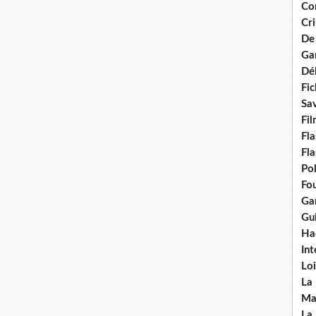
Con
Cri
De
Ga
Dél
Fic
Sav
Fi
Fla
Fla
Po
Fou
Gar
Gui
Ha
Int
Loi
La
Ma
La