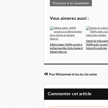
S'inscrire à la newsletter
Vous aimerez aussi :
Dépôt du tribunal de
Affaire Legay: l’IGPN conclut à
l’IGPN avait couvert 
la disproportion de la charge et
hiérarchie policière
dément Macron
Pour Mohammed et tou.te.s les autres
Commenter cet article