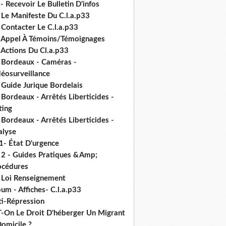
- Recevoir Le Bulletin D'infos
 Le Manifeste Du C.l.a.p33
 Contacter Le C.l.a.p33
- Appel À Témoins/Témoignages
 Actions Du Cl.a.p33
- Bordeaux - Caméras -
déosurveillance
 Guide Jurique Bordelais
 Bordeaux - Arrêtés Liberticides -
ting
 Bordeaux - Arrêtés Liberticides -
alyse
1- État D'urgence
- 2 - Guides Pratiques &Amp;
océdures
- Loi Renseignement
um - Affiches- C.l.a.p33
ti-Répression
T-On Le Droit D'héberger Un Migrant
omicile ?