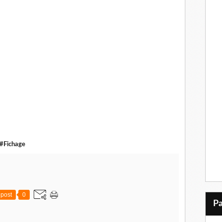
#Fichage
post
0