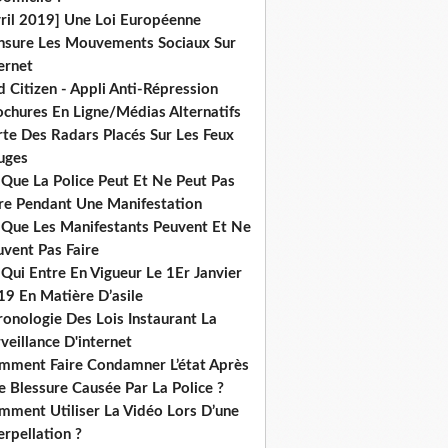
vril 2019] Une Loi Européenne
nsure Les Mouvements Sociaux Sur
ernet
 Citizen - Appli Anti-Répression
ochures En Ligne/Médias Alternatifs
rte Des Radars Placés Sur Les Feux
uges
 Que La Police Peut Et Ne Peut Pas
ire Pendant Une Manifestation
 Que Les Manifestants Peuvent Et Ne
uvent Pas Faire
Qui Entre En Vigueur Le 1Er Janvier
19 En Matière D’asile
onologie Des Lois Instaurant La
veillance D'internet
mment Faire Condamner L’état Après
 Blessure Causée Par La Police ?
mment Utiliser La Vidéo Lors D’une
erpellation ?