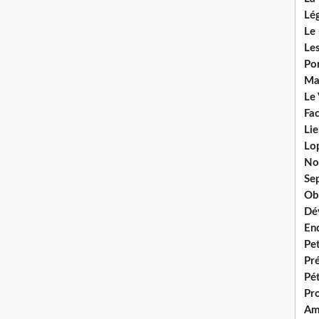
Lég
Le 
Les
Por
Ma
Le
Fac
Lie
Lo
No
Se
Ob
Dé
En
Pet
Pr
Pét
Pr
Am