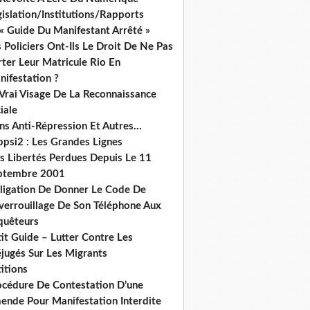
islation/Institutions/Rapports
« Guide Du Manifestant Arrêté »
 Policiers Ont-Ils Le Droit De Ne Pas
ter Leur Matricule Rio En
nifestation ?
 Vrai Visage De La Reconnaissance
iale
ns Anti-Répression Et Autres...
ppsi2 : Les Grandes Lignes
s Libertés Perdues Depuis Le 11
ptembre 2001
ligation De Donner Le Code De
verrouillage De Son Téléphone Aux
quêteurs
it Guide – Lutter Contre Les
éjugés Sur Les Migrants
itions
océdure De Contestation D’une
ende Pour Manifestation Interdite