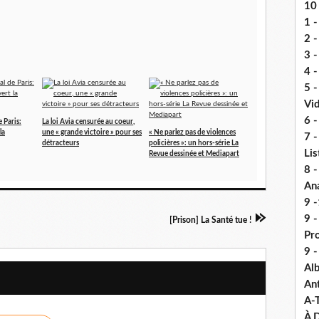
10 
1 -
2 -
3 
4 -
5 
Vi
6 -
 Paris:
La loi Avia censurée au coeur,
la
une « grande victoire » pour ses
« Ne parlez pas de violences
7 -
détracteurs
policières »: un hors-série La
Lis
Revue dessinée et Mediapart
8 -
An
9 -
9 
[Prison] La Santé tue !
Pr
9 
Alb
An
A-
À D