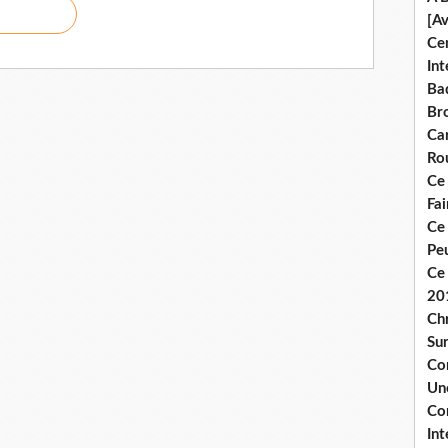
[A
Ce
Int
Bad
Br
Ca
Ro
Ce
Fa
Ce
Pe
Ce 
20
Chr
Sur
Co
Une
Co
Int