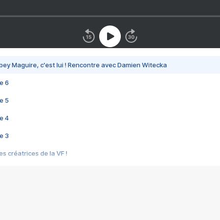
bey Maguire, c'est lui ! Rencontre avec Damien Witecka
e 6
e 5
e 4
e 3
s créatrices de la VF !
e 2
e 1
e Mektoub My Love arrive enfin ! Rencontre avec Shaïn Boumedine et Sal