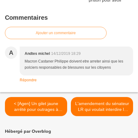
Commentaires
Ajouter un commentaire
A
Andtes michel
14/12/2019 18:29
Macron Castaner Philippe doivent etre arreter ainsi que les
polciers responsables de blessures sur les citoyens
Répondre
< [Agen] Un gilet jaune
L'amendement du sénateur
arrêté pour outrages à
LR qui voulait interdire la
agents après la
diffusion d'images ou de
manifestation
vidéos des forces de l'ordre
retoqué >
Hébergé par Overblog