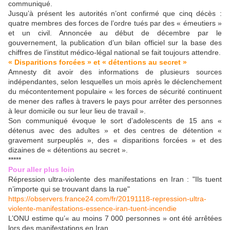
communiqué.
Jusqu’à présent les autorités n’ont confirmé que cinq décès :
quatre membres des forces de l’ordre tués par des « émeutiers »
et un civil. Annoncée au début de décembre par le
gouvernement, la publication d’un bilan officiel sur la base des
chiffres de l’institut médico-légal national se fait toujours attendre.
« Disparitions forcées » et « détentions au secret »
Amnesty dit avoir des informations de plusieurs sources
indépendantes, selon lesquelles un mois après le déclenchement
du mécontentement populaire « les forces de sécurité continuent
de mener des rafles à travers le pays pour arrêter des personnes
à leur domicile ou sur leur lieu de travail ».
Son communiqué évoque le sort d’adolescents de 15 ans «
détenus avec des adultes » et des centres de détention «
gravement surpeuplés », des « disparitions forcées » et des
dizaines de « détentions au secret ».
*****
Pour aller plus loin
Répression ultra-violente des manifestations en Iran : "Ils tuent
n’importe qui se trouvant dans la rue"
https://observers.france24.com/fr/20191118-repression-ultra-
violente-manifestations-essence-iran-tuent-incendie
L’ONU estime qu’« au moins 7 000 personnes » ont été arrêtées
lors des manifestations en Iran