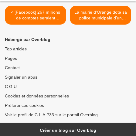
< [Facebook] 267 millions
La mairie d'Orange dote sa
de comptes seraient
police municipale d’un
compromis par une fuite
lanceur de balles de
défense >
Hébergé par Overblog
Top articles
Pages
Contact
Signaler un abus
C.G.U.
Cookies et données personnelles
Préférences cookies
Voir le profil de C.L.A.P33 sur le portail Overblog
Créer un blog sur Overblog