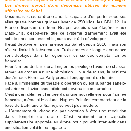
Les drones seront donc désormais utilisés de manière
offensive au Sahel.
Désormais, chaque drone aura la capacité d'emporter sous ses
ailes quatre bombes guidées laser de 250 kilos, les GBU 12. La
France disposant du drone Reaper acquis « sur étagère » aux
États-Unis, c'est-à-dire que ce système d’armement avait été
acheté dans son ensemble, sans avoir à le développer.
Il était déployé en permanence au Sahel depuis 2016, mais son
rôle se limitait à l'observation. Trois drones de longue endurance
sont déployés dans la région sur les six que compte l’armée
française.
Pour l'armée de l'air, qui a longtemps privilégié l'avion de chasse,
armer les drones est une révolution. Il y a deux ans, la ministre
des Armées Florence Parly prenait l'engagement de le faire.
Face à l'immensité du théâtre d'opération qu'est la bande sahélo-
saharienne, l'avion sans pilote est devenu incontournable.
C'est indéniablement l'entrée dans une nouvelle ère pour l'armée
française, même si le colonel Hugues Pointfer, commandant de la
base de Barkhane à Niamey, se veut plus modéré.
« L’armement du drone n’a pas vocation à être une révolution
dans l’emploi du drone. C’est vraiment une capacité
supplémentaire apportée au drone pour pouvoir intervenir dans
une situation volatile ou fugace. »