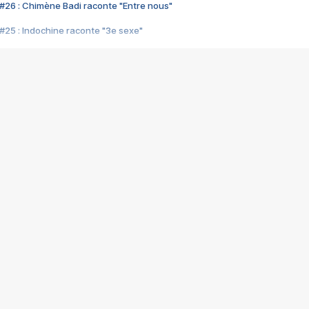
#26 : Chimène Badi raconte "Entre nous"
#25 : Indochine raconte "3e sexe"
#24 : Zaho raconte "C'est chelou"
#23 : Patrick Bruel raconte "Au café des délices"
#22 : Kyo raconte "Le chemin"
#21 : Nolwenn Leroy raconte "Cassé"
#20 : Patrick Hernandez raconte "Born to be alive"
#19 : Lorie raconte "Près de moi"
#18 : Michael Jones raconte "A nos actes manqués" (avec Jean-Jacque
#17 : Khaled raconte "Aïcha"
#16 : Corneille raconte "Parce qu'on vient de loin"
#15 : Indochine raconte "L'aventurier"
14 : Lorie raconte "Sur un air latino"