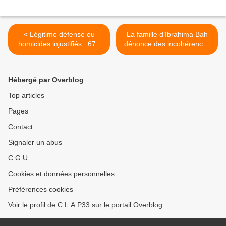
< Légitime défense ou
La famille d’Ibrahima Bah
homicides injustifiés : 676
dénonce des incohérences
personnes tuées à la suite
>
d’une intervention policière
en 43 ans
Hébergé par Overblog
Top articles
Pages
Contact
Signaler un abus
C.G.U.
Cookies et données personnelles
Préférences cookies
Voir le profil de C.L.A.P33 sur le portail Overblog