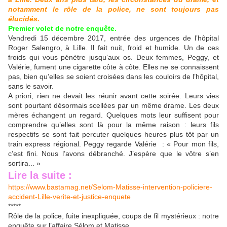
notamment le rôle de la police, ne sont toujours pas
élucidés.
Premier volet de notre enquête.
Vendredi 15 décembre 2017, entrée des urgences de l’hôpital
Roger Salengro, à Lille. Il fait nuit, froid et humide. Un de ces
froids qui vous pénètre jusqu’aux os. Deux femmes, Peggy, et
Valérie, fument une cigarette côte à côte. Elles ne se connaissent
pas, bien qu’elles se soient croisées dans les couloirs de l’hôpital,
sans le savoir.
A priori, rien ne devait les réunir avant cette soirée. Leurs vies
sont pourtant désormais scellées par un même drame. Les deux
mères échangent un regard. Quelques mots leur suffisent pour
comprendre qu’elles sont là pour la même raison : leurs fils
respectifs se sont fait percuter quelques heures plus tôt par un
train express régional. Peggy regarde Valérie : « Pour mon fils,
c’est fini. Nous l’avons débranché. J’espère que le vôtre s’en
sortira... »
Lire la suite :
https://www.bastamag.net/Selom-Matisse-intervention-policiere-
accident-Lille-verite-et-justice-enquete
*****
Rôle de la police, fuite inexpliquée, coups de fil mystérieux : notre
enquête sur l’affaire Sélom et Matisse