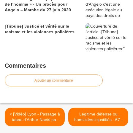
de l’homme » - Un procès pour
Angelo – Marche du 27 juin 2020
[Tribune] Justice et vérité sur le
racisme et les violences policières
Commentaires
Ajouter un commentaire
< [Vidéo] Lyon - Passage à
Légitime défense ou
tabac d’Arthur Naciri par
homicides injustifiés : 676
des policiers
personnes tuées à la suite
d’une intervention policière