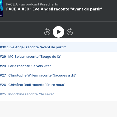
FACE A - un podcast Purecharts
FACE A #30 : Eve Angeli raconte "Avant de partir"
#30 : Eve Angeli raconte "Avant de partir"
#29 : MC Solaar raconte "Bouge de là"
28 : Lorie raconte "Je vais vite"
#27 : Christophe Willem raconte "Jacques a dit"
#26 : Chimène Badi raconte "Entre nous"
#25 : Indochine raconte "3e sexe"
#24 : Zaho raconte "C'est chelou"
#23 : Patrick Bruel raconte "Au café des délices"