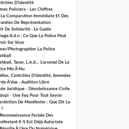
trôles D'identité
mes Policiers - Les Chiffres
 La Comparution Immédiate Et Des
ranties De Représentation
it De Solidarité : Le Guide
hage A.d.n : Ce Que La Police Peut
oir Sur Vous
lmer/Photographier La Police
shball
shball, Taser, L.b.d... L'arsenal De La
lice Mis À Nu
illes, Contrôles D'identité, Amendes
de À Vue - Audition Libre
de Juridique - Désobéissance Civile
dopi - Une Faq Pour Tout Savoir
erdiction De Manifester : Que Dit La
 ?
 Reconnaissance Faciale Des
nifestant⋅E⋅S Est Déjà Autorisée
 Révolte À L’ère Du Numérique