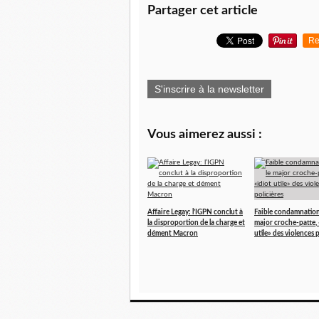
Partager cet article
Re
S'inscrire à la newsletter
Vous aimerez aussi :
Affaire Legay: l’IGPN conclut à
Faible condamnation
la disproportion de la charge et
major croche-patte, 
dément Macron
utile» des violences 