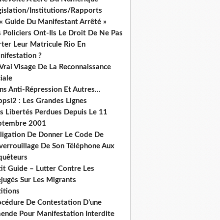
islation/Institutions/Rapports
« Guide Du Manifestant Arrêté »
 Policiers Ont-Ils Le Droit De Ne Pas
ter Leur Matricule Rio En
nifestation ?
 Vrai Visage De La Reconnaissance
iale
ns Anti-Répression Et Autres...
ppsi2 : Les Grandes Lignes
s Libertés Perdues Depuis Le 11
ptembre 2001
ligation De Donner Le Code De
verrouillage De Son Téléphone Aux
quêteurs
it Guide – Lutter Contre Les
éjugés Sur Les Migrants
itions
océdure De Contestation D’une
ende Pour Manifestation Interdite