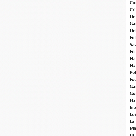
Con
Cri
De
Ga
Dél
Fic
Sav
Fi
Fla
Fla
Po
Fou
Gar
Gui
Ha
Int
Loi
La
Ma
La