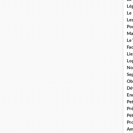
Lég
Le 
Les
Por
Ma
Le
Fac
Lie
Lo
No
Se
Ob
Dé
En
Pet
Pr
Pét
Pr
Am