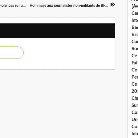
[Rennes] Un policier mis en examen pour des violences sur un syndicaliste
Hommage aux journalistes non-militants de BFMTV et LCI
[A
Ce
Int
Bad
Br
Ca
Ro
Ce
Fa
Ce
Pe
Ce 
20
Chr
Sur
Co
Une
Co
Int