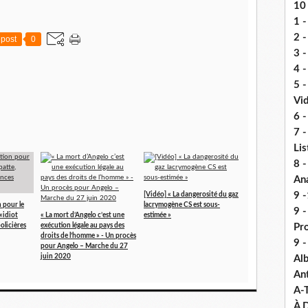
10 
1 -
2 -
post
0
3 
4 -
5 
Vi
6 -
7 -
Lis
8 -
An
9 -
[Vidéo] « La dangerosité du gaz
 pour le
lacrymogène CS est sous-
9 
«idiot
« La mort d’Angelo c’est une
estimée »
policières
exécution légale au pays des
Pr
droits de l’homme » - Un procès
9 
pour Angelo – Marche du 27
juin 2020
Alb
An
A-
À D