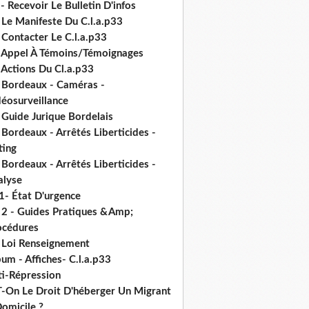
- Recevoir Le Bulletin D'infos
 Le Manifeste Du C.l.a.p33
 Contacter Le C.l.a.p33
- Appel À Témoins/Témoignages
 Actions Du Cl.a.p33
- Bordeaux - Caméras -
déosurveillance
 Guide Jurique Bordelais
 Bordeaux - Arrêtés Liberticides -
ting
 Bordeaux - Arrêtés Liberticides -
alyse
1- État D'urgence
- 2 - Guides Pratiques &Amp;
océdures
- Loi Renseignement
um - Affiches- C.l.a.p33
ti-Répression
T-On Le Droit D'héberger Un Migrant
omicile ?