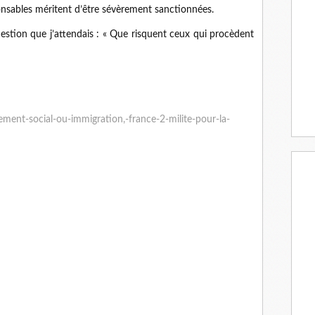
onsables méritent d’être sévèrement sanctionnées.
question que j’attendais : « Que risquent ceux qui procèdent
ment-social-ou-immigration,-france-2-milite-pour-la-