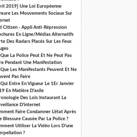
vril 2019] Une Loi Européenne
nsure Les Mouvements Sociaux Sur
ernet
 Citizen - Appli Anti-Répression
ochures En Ligne/Médias Alternatifs
rte Des Radars Placés Sur Les Feux
uges
 Que La Police Peut Et Ne Peut Pas
ire Pendant Une Manifestation
 Que Les Manifestants Peuvent Et Ne
uvent Pas Faire
Qui Entre En Vigueur Le 1Er Janvier
19 En Matière D’asile
onologie Des Lois Instaurant La
veillance D'internet
mment Faire Condamner L’état Après
 Blessure Causée Par La Police ?
mment Utiliser La Vidéo Lors D’une
erpellation ?