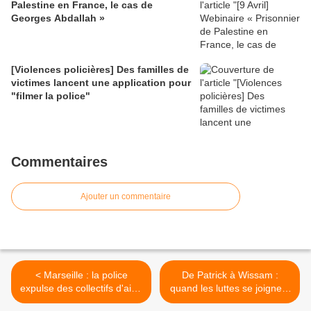
Palestine en France, le cas de
Georges Abdallah »
[Violences policières] Des familles de
victimes lancent une application pour
"filmer la police"
Commentaires
Ajouter un commentaire
< Marseille : la police
De Patrick à Wissam :
expulse des collectifs d'aide
quand les luttes se joignent
aux migrants d'un local
à travers le temps. >