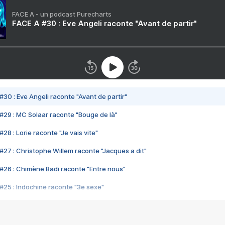
FACE A - un podcast Purecharts
FACE A #30 : Eve Angeli raconte "Avant de partir"
#30 : Eve Angeli raconte "Avant de partir"
#29 : MC Solaar raconte "Bouge de là"
28 : Lorie raconte "Je vais vite"
#27 : Christophe Willem raconte "Jacques a dit"
#26 : Chimène Badi raconte "Entre nous"
#25 : Indochine raconte "3e sexe"
#24 : Zaho raconte "C'est chelou"
#23 : Patrick Bruel raconte "Au café des délices"