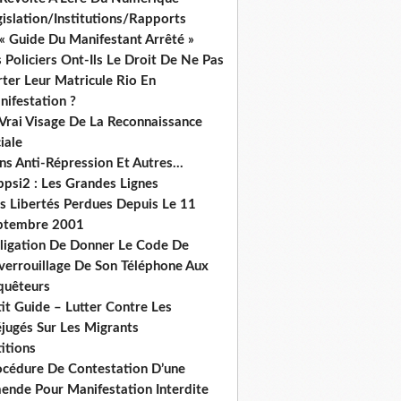
islation/Institutions/Rapports
« Guide Du Manifestant Arrêté »
 Policiers Ont-Ils Le Droit De Ne Pas
ter Leur Matricule Rio En
nifestation ?
 Vrai Visage De La Reconnaissance
iale
ns Anti-Répression Et Autres...
ppsi2 : Les Grandes Lignes
s Libertés Perdues Depuis Le 11
ptembre 2001
ligation De Donner Le Code De
verrouillage De Son Téléphone Aux
quêteurs
it Guide – Lutter Contre Les
éjugés Sur Les Migrants
itions
océdure De Contestation D’une
ende Pour Manifestation Interdite