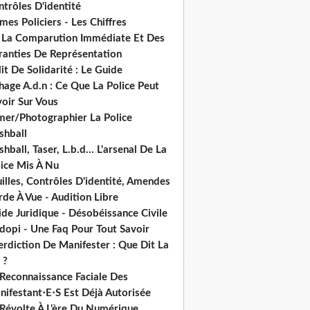
trôles D'identité
mes Policiers - Les Chiffres
 La Comparution Immédiate Et Des
ranties De Représentation
it De Solidarité : Le Guide
hage A.d.n : Ce Que La Police Peut
oir Sur Vous
lmer/Photographier La Police
shball
shball, Taser, L.b.d... L'arsenal De La
lice Mis À Nu
illes, Contrôles D'identité, Amendes
de À Vue - Audition Libre
de Juridique - Désobéissance Civile
dopi - Une Faq Pour Tout Savoir
erdiction De Manifester : Que Dit La
 ?
 Reconnaissance Faciale Des
nifestant⋅E⋅S Est Déjà Autorisée
 Révolte À L’ère Du Numérique