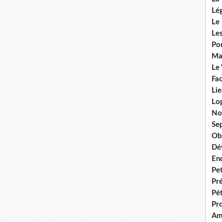
Lég
Le 
Les
Por
Ma
Le
Fac
Lie
Lo
No
Se
Ob
Dé
En
Pet
Pr
Pét
Pr
Am