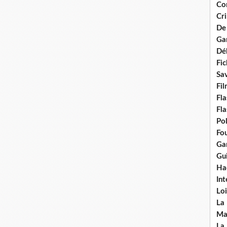
Con
Cri
De
Ga
Dél
Fic
Sav
Fi
Fla
Fla
Po
Fou
Gar
Gui
Ha
Int
Loi
La
Ma
La