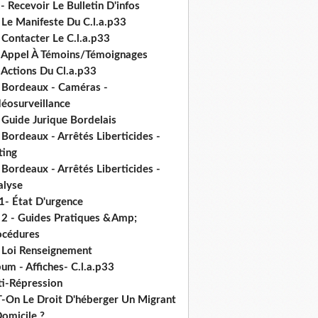
- Recevoir Le Bulletin D'infos
 Le Manifeste Du C.l.a.p33
 Contacter Le C.l.a.p33
- Appel À Témoins/Témoignages
 Actions Du Cl.a.p33
- Bordeaux - Caméras -
déosurveillance
 Guide Jurique Bordelais
 Bordeaux - Arrêtés Liberticides -
ting
 Bordeaux - Arrêtés Liberticides -
alyse
1- État D'urgence
- 2 - Guides Pratiques &Amp;
océdures
- Loi Renseignement
um - Affiches- C.l.a.p33
ti-Répression
T-On Le Droit D'héberger Un Migrant
omicile ?