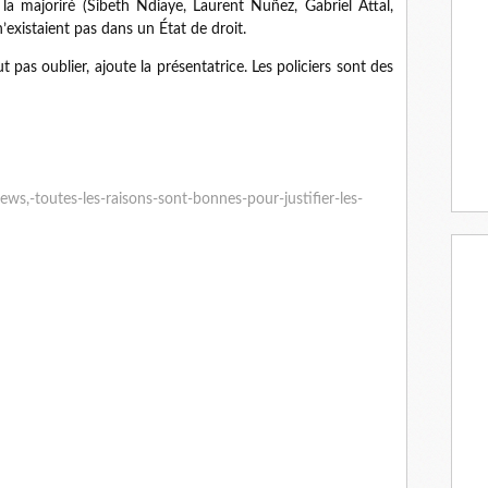
la majoriré (Sibeth Ndiaye, Laurent Nuñez, Gabriel Attal,
n’existaient pas dans un État de droit.
aut pas oublier, ajoute la présentatrice. Les policiers sont des
ews,-toutes-les-raisons-sont-bonnes-pour-justifier-les-