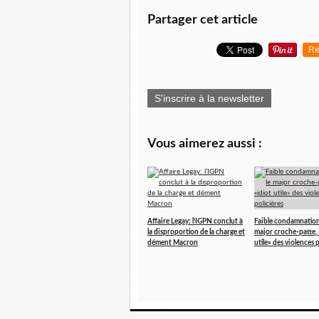
Partager cet article
Re
S'inscrire à la newsletter
Vous aimerez aussi :
Affaire Legay: l’IGPN conclut à
Faible condamnation
la disproportion de la charge et
major croche-patte, 
dément Macron
utile» des violences 