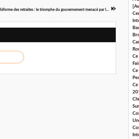
[A
Réforme des retraites : le triomphe du gouvernement menacé par les « jusqu’au-boutistes »
Ce
Int
Bad
Br
Ca
Ro
Ce
Fa
Ce
Pe
Ce 
20
Chr
Sur
Co
Une
Co
Int