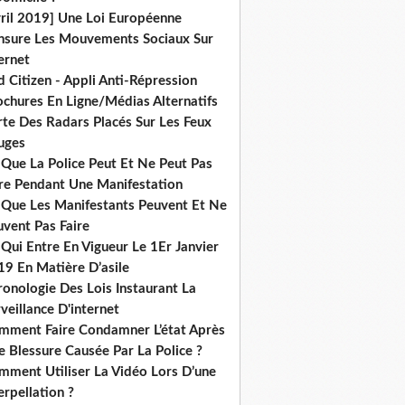
vril 2019] Une Loi Européenne
nsure Les Mouvements Sociaux Sur
ernet
 Citizen - Appli Anti-Répression
ochures En Ligne/Médias Alternatifs
rte Des Radars Placés Sur Les Feux
uges
 Que La Police Peut Et Ne Peut Pas
ire Pendant Une Manifestation
 Que Les Manifestants Peuvent Et Ne
uvent Pas Faire
Qui Entre En Vigueur Le 1Er Janvier
19 En Matière D’asile
onologie Des Lois Instaurant La
veillance D'internet
mment Faire Condamner L’état Après
 Blessure Causée Par La Police ?
mment Utiliser La Vidéo Lors D’une
erpellation ?