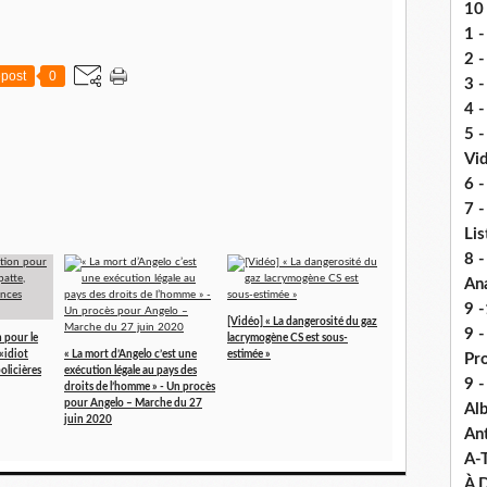
10 
1 -
2 -
post
0
3 
4 -
5 
Vi
6 -
7 -
Lis
8 -
An
9 -
[Vidéo] « La dangerosité du gaz
9 
 pour le
lacrymogène CS est sous-
«idiot
« La mort d’Angelo c’est une
estimée »
Pr
policières
exécution légale au pays des
9 
droits de l’homme » - Un procès
pour Angelo – Marche du 27
Alb
juin 2020
An
A-
À D