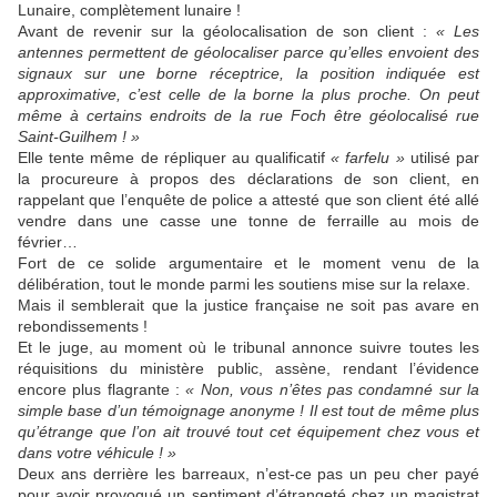
Lunaire, complètement lunaire !
Avant de revenir sur la géolocalisation de son client :
« Les
antennes permettent de géolocaliser parce qu’elles envoient des
signaux sur une borne réceptrice, la position indiquée est
approximative, c’est celle de la borne la plus proche. On peut
même à certains endroits de la rue Foch être géolocalisé rue
Saint-Guilhem ! »
Elle tente même de répliquer au qualificatif
« farfelu »
utilisé par
la procureure à propos des déclarations de son client, en
rappelant que l’enquête de police a attesté que son client été allé
vendre dans une casse une tonne de ferraille au mois de
février…
Fort de ce solide argumentaire et le moment venu de la
délibération, tout le monde parmi les soutiens mise sur la relaxe.
Mais il semblerait que la justice française ne soit pas avare en
rebondissements !
Et le juge, au moment où le tribunal annonce suivre toutes les
réquisitions du ministère public, assène, rendant l’évidence
encore plus flagrante :
« Non, vous n’êtes pas condamné sur la
simple base d’un témoignage anonyme ! Il est tout de même plus
qu’étrange que l’on ait trouvé tout cet équipement chez vous et
dans votre véhicule ! »
Deux ans derrière les barreaux, n’est-ce pas un peu cher payé
pour avoir provoqué un sentiment d’étrangeté chez un magistrat