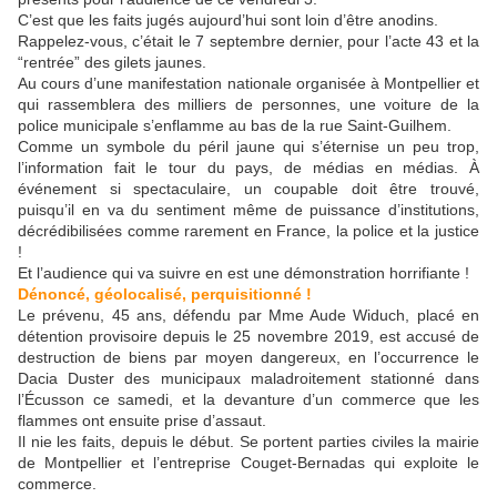
C’est que les faits jugés aujourd’hui sont loin d’être anodins.
Rappelez-vous, c’était le 7 septembre dernier, pour l’acte 43 et la
“rentrée” des gilets jaunes.
Au cours d’une manifestation nationale organisée à Montpellier et
qui rassemblera des milliers de personnes, une voiture de la
police municipale s’enflamme au bas de la rue Saint-Guilhem.
Comme un symbole du péril jaune qui s’éternise un peu trop,
l’information fait le tour du pays, de médias en médias. À
événement si spectaculaire, un coupable doit être trouvé,
puisqu’il en va du sentiment même de puissance d’institutions,
décrédibilisées comme rarement en France, la police et la justice
!
Et l’audience qui va suivre en est une démonstration horrifiante !
Dénoncé, géolocalisé, perquisitionné !
Le prévenu, 45 ans, défendu par Mme Aude Widuch, placé en
détention provisoire depuis le 25 novembre 2019, est accusé de
destruction de biens par moyen dangereux, en l’occurrence le
Dacia Duster des municipaux maladroitement stationné dans
l’Écusson ce samedi, et la devanture d’un commerce que les
flammes ont ensuite prise d’assaut.
Il nie les faits, depuis le début. Se portent parties civiles la mairie
de Montpellier et l’entreprise Couget-Bernadas qui exploite le
commerce.