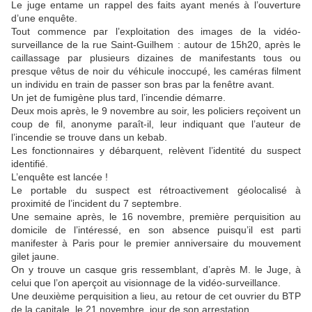
Le juge entame un rappel des faits ayant menés à l’ouverture
d’une enquête.
Tout commence par l’exploitation des images de la vidéo-
surveillance de la rue Saint-Guilhem : autour de 15h20, après le
caillassage par plusieurs dizaines de manifestants tous ou
presque vêtus de noir du véhicule inoccupé, les caméras filment
un individu en train de passer son bras par la fenêtre avant.
Un jet de fumigène plus tard, l’incendie démarre.
Deux mois après, le 9 novembre au soir, les policiers reçoivent un
coup de fil, anonyme paraît-il, leur indiquant que l’auteur de
l’incendie se trouve dans un kebab.
Les fonctionnaires y débarquent, relèvent l’identité du suspect
identifié.
L’enquête est lancée !
Le portable du suspect est rétroactivement géolocalisé à
proximité de l’incident du 7 septembre.
Une semaine après, le 16 novembre, première perquisition au
domicile de l’intéressé, en son absence puisqu’il est parti
manifester à Paris pour le premier anniversaire du mouvement
gilet jaune.
On y trouve un casque gris ressemblant, d’après M. le Juge, à
celui que l’on aperçoit au visionnage de la vidéo-surveillance.
Une deuxième perquisition a lieu, au retour de cet ouvrier du BTP
de la capitale, le 21 novembre, jour de son arrestation.