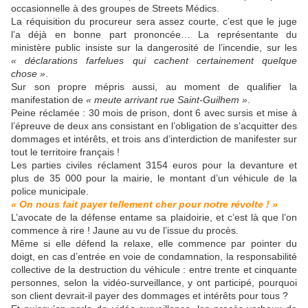
occasionnelle à des groupes de Streets Médics.
La réquisition du procureur sera assez courte, c’est que le juge
l’a déjà en bonne part prononcée… La représentante du
ministère public insiste sur la dangerosité de l’incendie, sur les
« déclarations farfelues qui cachent certainement quelque
chose »
.
Sur son propre mépris aussi, au moment de qualifier la
manifestation de
« meute arrivant rue Saint-Guilhem »
.
Peine réclamée : 30 mois de prison, dont 6 avec sursis et mise à
l’épreuve de deux ans consistant en l’obligation de s’acquitter des
dommages et intérêts, et trois ans d’interdiction de manifester sur
tout le territoire français !
Les parties civiles réclament 3154 euros pour la devanture et
plus de 35 000 pour la mairie, le montant d’un véhicule de la
police municipale.
« On nous fait payer tellement cher pour notre révolte ! »
L’avocate de la défense entame sa plaidoirie, et c’est là que l’on
commence à rire ! Jaune au vu de l’issue du procès.
Même si elle défend la relaxe, elle commence par pointer du
doigt, en cas d’entrée en voie de condamnation, la responsabilité
collective de la destruction du véhicule : entre trente et cinquante
personnes, selon la vidéo-surveillance, y ont participé, pourquoi
son client devrait-il payer des dommages et intérêts pour tous ?