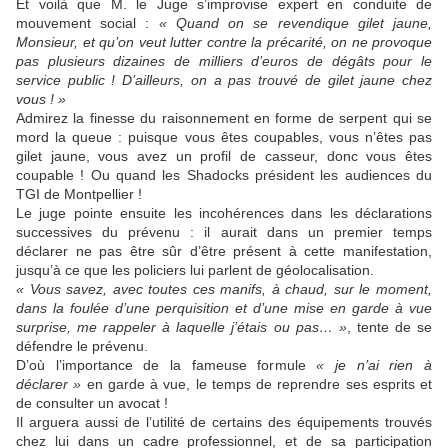
Et voilà que M. le Juge s’improvise expert en conduite de
mouvement social :
« Quand on se revendique gilet jaune,
Monsieur, et qu’on veut lutter contre la précarité, on ne provoque
pas plusieurs dizaines de milliers d’euros de dégâts pour le
service public ! D’ailleurs, on a pas trouvé de gilet jaune chez
vous ! »
Admirez la finesse du raisonnement en forme de serpent qui se
mord la queue : puisque vous êtes coupables, vous n’êtes pas
gilet jaune, vous avez un profil de casseur, donc vous êtes
coupable ! Ou quand les Shadocks président les audiences du
TGI de Montpellier !
Le juge pointe ensuite les incohérences dans les déclarations
successives du prévenu : il aurait dans un premier temps
déclarer ne pas être sûr d’être présent à cette manifestation,
jusqu’à ce que les policiers lui parlent de géolocalisation.
« Vous savez, avec toutes ces manifs, à chaud, sur le moment,
dans la foulée d’une perquisition et d’une mise en garde à vue
surprise, me rappeler à laquelle j’étais ou pas… »
, tente de se
défendre le prévenu.
D’où l’importance de la fameuse formule
« je n’ai rien à
déclarer »
en garde à vue, le temps de reprendre ses esprits et
de consulter un avocat !
Il arguera aussi de l’utilité de certains des équipements trouvés
chez lui dans un cadre professionnel, et de sa participation