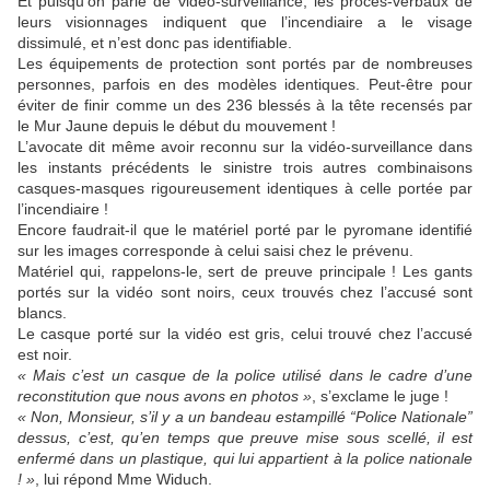
Et puisqu’on parle de vidéo-surveillance, les procès-verbaux de
leurs visionnages indiquent que l’incendiaire a le visage
dissimulé, et n’est donc pas identifiable.
Les équipements de protection sont portés par de nombreuses
personnes, parfois en des modèles identiques. Peut-être pour
éviter de finir comme un des 236 blessés à la tête recensés par
le Mur Jaune depuis le début du mouvement !
L’avocate dit même avoir reconnu sur la vidéo-surveillance dans
les instants précédents le sinistre trois autres combinaisons
casques-masques rigoureusement identiques à celle portée par
l’incendiaire !
Encore faudrait-il que le matériel porté par le pyromane identifié
sur les images corresponde à celui saisi chez le prévenu.
Matériel qui, rappelons-le, sert de preuve principale ! Les gants
portés sur la vidéo sont noirs, ceux trouvés chez l’accusé sont
blancs.
Le casque porté sur la vidéo est gris, celui trouvé chez l’accusé
est noir.
« Mais c’est un casque de la police utilisé dans le cadre d’une
reconstitution que nous avons en photos »
, s’exclame le juge !
« Non, Monsieur, s’il y a un bandeau estampillé “Police Nationale”
dessus, c’est, qu’en temps que preuve mise sous scellé, il est
enfermé dans un plastique, qui lui appartient à la police nationale
! »
, lui répond Mme Widuch.