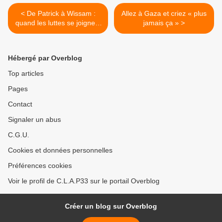
< De Patrick à Wissam :
Allez à Gaza et criez « plus
quand les luttes se joignent
jamais ça » >
à travers le temps.
Hébergé par Overblog
Top articles
Pages
Contact
Signaler un abus
C.G.U.
Cookies et données personnelles
Préférences cookies
Voir le profil de C.L.A.P33 sur le portail Overblog
Créer un blog sur Overblog