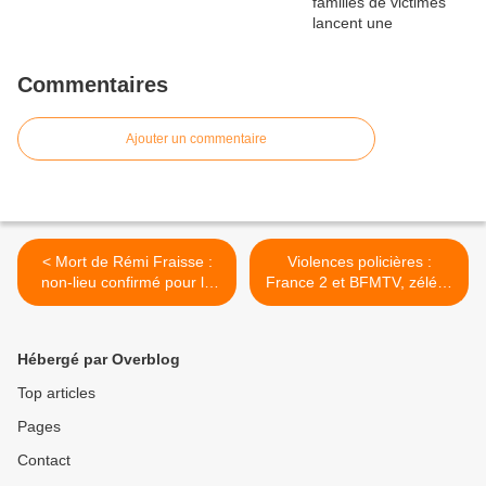
Commentaires
Ajouter un commentaire
< Mort de Rémi Fraisse :
Violences policières :
non-lieu confirmé pour le
France 2 et BFMTV, zélées
gendarme
auxiliaires de la préfecture
>
Hébergé par Overblog
Top articles
Pages
Contact