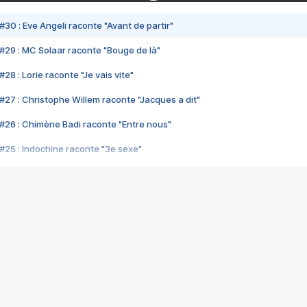
#30 : Eve Angeli raconte "Avant de partir"
#29 : MC Solaar raconte "Bouge de là"
28 : Lorie raconte "Je vais vite"
#27 : Christophe Willem raconte "Jacques a dit"
#26 : Chimène Badi raconte "Entre nous"
#25 : Indochine raconte "3e sexe"
#24 : Zaho raconte "C'est chelou"
#23 : Patrick Bruel raconte "Au café des délices"
#22 : Kyo raconte "Le chemin"
#21 : Nolwenn Leroy raconte "Cassé"
#20 : Patrick Hernandez raconte "Born to be alive"
#19 : Lorie raconte "Près de moi"