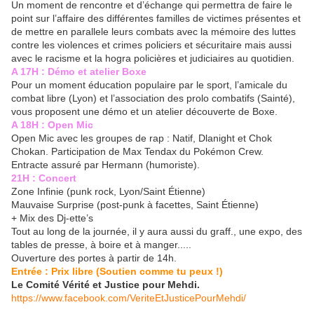
Un moment de rencontre et d’échange qui permettra de faire le
point sur l’affaire des différentes familles de victimes présentes et
de mettre en parallele leurs combats avec la mémoire des luttes
contre les violences et crimes policiers et sécuritaire mais aussi
avec le racisme et la hogra policières et judiciaires au quotidien.
A 17H : Démo et atelier Boxe
Pour un moment éducation populaire par le sport, l’amicale du
combat libre (Lyon) et l’association des prolo combatifs (Sainté),
vous proposent une démo et un atelier découverte de Boxe.
A 18H : Open Mic
Open Mic avec les groupes de rap : Natif, Dlanight et Chok
Chokan. Participation de Max Tendax du Pokémon Crew.
Entracte assuré par Hermann (humoriste).
21H : Concert
Zone Infinie (punk rock, Lyon/Saint Étienne)
Mauvaise Surprise (post-punk à facettes, Saint Étienne)
+ Mix des Dj-ette’s
Tout au long de la journée, il y aura aussi du graff., une expo, des
tables de presse, à boire et à manger.....
Ouverture des portes à partir de 14h.
Entrée : Prix libre (Soutien comme tu peux !)
Le Comité Vérité et Justice pour Mehdi.
https://www.facebook.com/VeriteEtJusticePourMehdi/