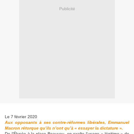
Publicité
Le 7 février 2020
Aux oppo­sants à ses contre-réformes libé­rales, Emmanuel
Macron rétorque qu’ils n’ont qu’à « essayer la dic­ta­ture ».
De l’Élysée à la place Beauvau, on exalte l’usage « légi­time » de