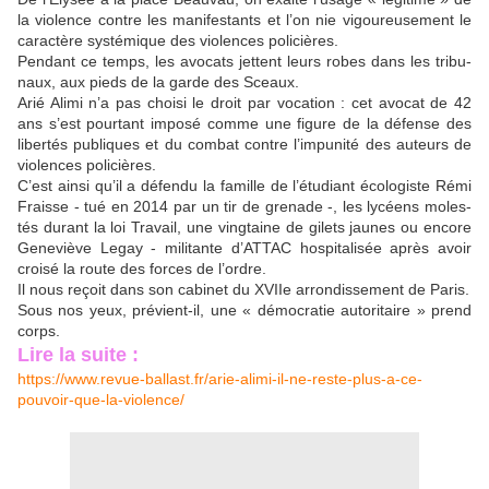
la vio­lence contre les mani­fes­tants et l’on nie vigou­reu­se­ment le
carac­tère sys­té­mique des vio­lences poli­cières.
Pendant ce temps, les avo­cats jettent leurs robes dans les tri­bu­
naux, aux pieds de la garde des Sceaux.
Arié Alimi n’a pas choi­si le droit par voca­tion : cet avo­cat de 42
ans s’est pour­tant impo­sé comme une figure de la défense des
liber­tés publiques et du com­bat contre l’impunité des auteurs de
vio­lences poli­cières.
C’est ain­si qu’il a défen­du la famille de l’é­tu­diant éco­lo­giste Rémi
Fraisse - tué en 2014 par un tir de gre­nade -, les lycéens moles­
tés durant la loi Travail, une ving­taine de gilets jaunes ou encore
Geneviève Legay - mili­tante d’ATTAC hos­pi­ta­li­sée après avoir
croi­sé la route des forces de l’ordre.
Il nous reçoit dans son cabi­net du XVIIe arron­dis­se­ment de Paris.
Sous nos yeux, pré­vient-il, une « démo­cra­tie auto­ri­taire » prend
corps.
Lire la suite :
https://www.revue-ballast.fr/arie-alimi-il-ne-reste-plus-a-ce-
pouvoir-que-la-violence/