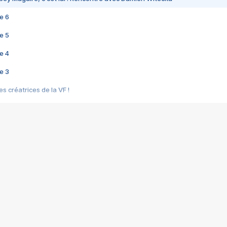
e 6
e 5
e 4
e 3
s créatrices de la VF !
e 2
e 1
e Mektoub My Love arrive enfin ! Rencontre avec Shaïn Boumedine et Sal
i : après Toni en famille
elle réalise le bouleversant Dites lui que je l'aime
ais ! Rencontre autour de Vie privée de Rebecca Zlotowski
 de Marguerite, Grave... Rencontre avec Ella Rumpf