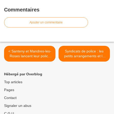
Commentaires
Ajouter un commentaire
< Santeny et Mandres-les-
Syndicats de police : les
Roses lancent leur police
petits arrangements et le
pluri-communale
grand malaise de toute
l'institution >
Hébergé par Overblog
Top articles
Pages
Contact
Signaler un abus
C.G.U.