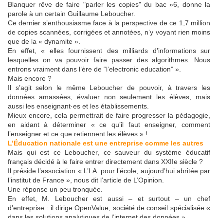
Blanquer rêve de faire "parler les copies" du bac »6, donne la
parole à un certain Guillaume Leboucher.
Ce dernier s’enthousiasme face à la perspective de ce 1,7 million
de copies scannées, corrigées et annotées, n’y voyant rien moins
que de la « dynamite ».
En effet, « elles fournissent des milliards d’informations sur
lesquelles on va pouvoir faire passer des algorithmes. Nous
entrons vraiment dans l’ère de “l’electronic education” ».
Mais encore ?
Il s’agit selon le même Leboucher de pouvoir, à travers les
données amassées, évaluer non seulement les élèves, mais
aussi les enseignant·es et les établissements.
Mieux encore, cela permettrait de faire progresser la pédagogie,
en aidant à déterminer « ce qu’il faut enseigner, comment
l’enseigner et ce que retiennent les élèves » !
L’Éducation nationale est une entreprise comme les autres
Mais qui est ce Leboucher, ce sauveur du système éducatif
français décidé à le faire entrer directement dans XXIIe siècle ?
Il préside l’association « L’I.A. pour l’école, aujourd’hui abritée par
l’institut de France », nous dit l’article de L’Opinion.
Une réponse un peu tronquée.
En effet, M. Leboucher est aussi – et surtout – un chef
d’entreprise : il dirige OpenValue, société de conseil spécialisée «
dans les solutions analytiques de l’internet des données ».