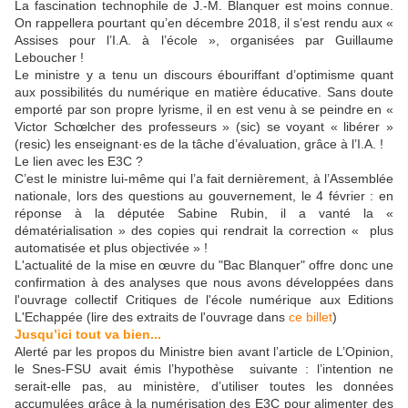
La fascination technophile de J.-M. Blanquer est moins connue.
On rappellera pourtant qu’en décembre 2018, il s’est rendu aux «
Assises pour l’I.A. à l’école », organisées par Guillaume
Leboucher !
Le ministre y a tenu un discours ébouriffant d’optimisme quant
aux possibilités du numérique en matière éducative. Sans doute
emporté par son propre lyrisme, il en est venu à se peindre en «
Victor Schœlcher des professeurs » (sic) se voyant « libérer »
(resic) les enseignant·es de la tâche d’évaluation, grâce à l’I.A. !
Le lien avec les E3C ?
C’est le ministre lui-même qui l’a fait dernièrement, à l’Assemblée
nationale, lors des questions au gouvernement, le 4 février : en
réponse à la députée Sabine Rubin, il a vanté la «
dématérialisation » des copies qui rendrait la correction « plus
automatisée et plus objectivée » !
L'actualité de la mise en œuvre du "Bac Blanquer" offre donc une
confirmation à des analyses que nous avons développées dans
l'ouvrage collectif Critiques de l'école numérique aux Editions
L'Echappée (lire des extraits de l'ouvrage dans
ce billet
)
Jusqu’ici tout va bien...
Alerté par les propos du Ministre bien avant l’article de L’Opinion,
le Snes-FSU avait émis l’hypothèse suivante : l’intention ne
serait-elle pas, au ministère, d’utiliser toutes les données
accumulées grâce à la numérisation des E3C pour alimenter des