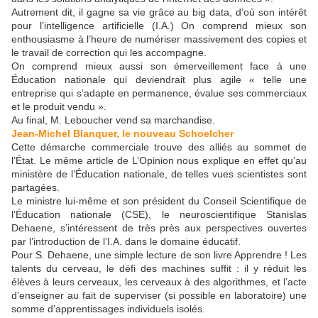
Autrement dit, il gagne sa vie grâce au big data, d’où son intérêt
pour l’intelligence artificielle (I.A.) On comprend mieux son
enthousiasme à l’heure de numériser massivement des copies et
le travail de correction qui les accompagne.
On comprend mieux aussi son émerveillement face à une
Éducation nationale qui deviendrait plus agile « telle une
entreprise qui s’adapte en permanence, évalue ses commerciaux
et le produit vendu ».
Au final, M. Leboucher vend sa marchandise.
Jean-Michel Blanquer, le nouveau Schoelcher
Cette démarche commerciale trouve des alliés au sommet de
l’État. Le même article de L’Opinion nous explique en effet qu’au
ministère de l’Éducation nationale, de telles vues scientistes sont
partagées.
Le ministre lui-même et son président du Conseil Scientifique de
l’Éducation nationale (CSE), le neuroscientifique Stanislas
Dehaene, s’intéressent de très près aux perspectives ouvertes
par l’introduction de l’I.A. dans le domaine éducatif.
Pour S. Dehaene, une simple lecture de son livre Apprendre ! Les
talents du cerveau, le défi des machines suffit : il y réduit les
élèves à leurs cerveaux, les cerveaux à des algorithmes, et l’acte
d’enseigner au fait de superviser (si possible en laboratoire) une
somme d’apprentissages individuels isolés.