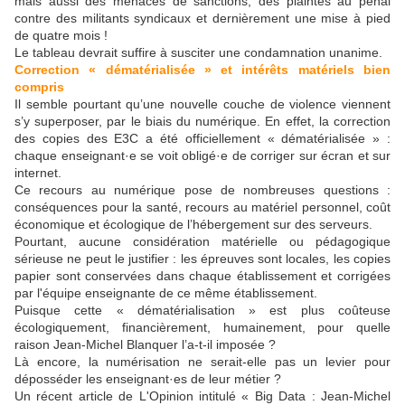
mais aussi des menaces de sanctions, des plaintes au pénal
contre des militants syndicaux et dernièrement une mise à pied
de quatre mois !
Le tableau devrait suffire à susciter une condamnation unanime.
Correction « dématérialisée » et intérêts matériels bien
compris
Il semble pourtant qu’une nouvelle couche de violence viennent
s’y superposer, par le biais du numérique. En effet, la correction
des copies des E3C a été officiellement « dématérialisée » :
chaque enseignant·e se voit obligé·e de corriger sur écran et sur
internet.
Ce recours au numérique pose de nombreuses questions :
conséquences pour la santé, recours au matériel personnel, coût
économique et écologique de l’hébergement sur des serveurs.
Pourtant, aucune considération matérielle ou pédagogique
sérieuse ne peut le justifier : les épreuves sont locales, les copies
papier sont conservées dans chaque établissement et corrigées
par l'équipe enseignante de ce même établissement.
Puisque cette « dématérialisation » est plus coûteuse
écologiquement, financièrement, humainement, pour quelle
raison Jean-Michel Blanquer l’a-t-il imposée ?
Là encore, la numérisation ne serait-elle pas un levier pour
déposséder les enseignant·es de leur métier ?
Un récent article de L'Opinion intitulé « Big Data : Jean-Michel