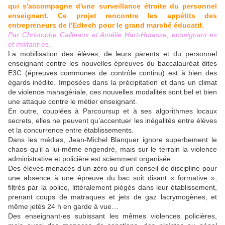
qui s'accompagne d'une surveillance étroite du personnel
enseignant. Ce projet rencontre les appétits des
entrepreneurs de l'Edtech pour le grand marché éducatif.
Par Christophe Cailleaux et Amélie Hart-Hutasse, enseignant·es
et militant·es.
La mobilisation des élèves, de leurs parents et du personnel
enseignant contre les nouvelles épreuves du baccalauréat dites
E3C (épreuves communes de contrôle continu) est à bien des
égards inédite. Imposées dans la précipitation et dans un climat
de violence managériale, ces nouvelles modalités sont bel et bien
une attaque contre le métier enseignant.
En outre, couplées à Parcoursup et à ses algorithmes locaux
secrets, elles ne peuvent qu’accentuer les inégalités entre élèves
et la concurrence entre établissements.
Dans les médias, Jean-Michel Blanquer ignore superbement le
chaos qu’il a lui-même engendré, mais sur le terrain la violence
administrative et policière est sciemment organisée.
Des élèves menacés d’un zéro ou d’un conseil de discipline pour
une absence à une épreuve du bac soit disant « formative »,
filtrés par la police, littéralement piégés dans leur établissement,
prenant coups de matraques et jets de gaz lacrymogènes, et
même jetés 24 h en garde à vue…
Des enseignant·es subissant les mêmes violences policières,