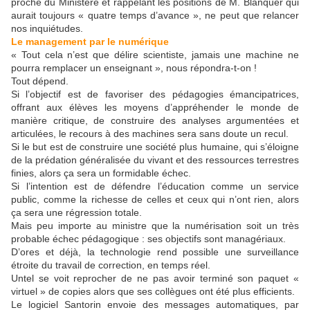
proche du Ministère et rappelant les positions de M. Blanquer qui
aurait toujours « quatre temps d’avance », ne peut que relancer
nos inquiétudes.
Le management par le numérique
« Tout cela n’est que délire scientiste, jamais une machine ne
pourra remplacer un enseignant », nous répondra-t-on !
Tout dépend.
Si l’objectif est de favoriser des pédagogies émancipatrices,
offrant aux élèves les moyens d’appréhender le monde de
manière critique, de construire des analyses argumentées et
articulées, le recours à des machines sera sans doute un recul.
Si le but est de construire une société plus humaine, qui s’éloigne
de la prédation généralisée du vivant et des ressources terrestres
finies, alors ça sera un formidable échec.
Si l’intention est de défendre l’éducation comme un service
public, comme la richesse de celles et ceux qui n’ont rien, alors
ça sera une régression totale.
Mais peu importe au ministre que la numérisation soit un très
probable échec pédagogique : ses objectifs sont managériaux.
D’ores et déjà, la technologie rend possible une surveillance
étroite du travail de correction, en temps réel.
Untel se voit reprocher de ne pas avoir terminé son paquet «
virtuel » de copies alors que ses collègues ont été plus efficients.
Le logiciel Santorin envoie des messages automatiques, par