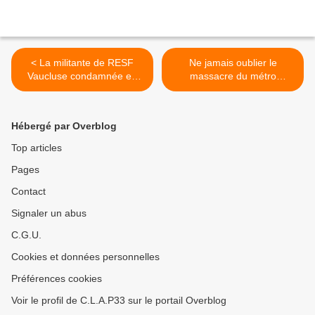
< La militante de RESF
Ne jamais oublier le
Vaucluse condamnée en
massacre du métro
appel pour avoir scolarisé
Charonne du 8 février 1962
un mineur isolé
>
Hébergé par Overblog
Top articles
Pages
Contact
Signaler un abus
C.G.U.
Cookies et données personnelles
Préférences cookies
Voir le profil de C.L.A.P33 sur le portail Overblog