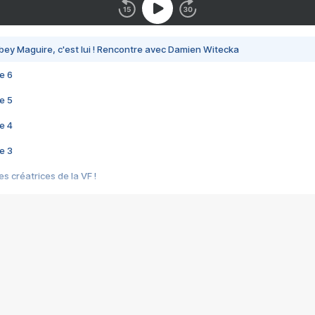
bey Maguire, c'est lui ! Rencontre avec Damien Witecka
e 6
e 5
e 4
e 3
s créatrices de la VF !
e 2
e 1
e Mektoub My Love arrive enfin ! Rencontre avec Shaïn Boumedine et Sal
i : après Toni en famille
elle réalise le bouleversant Dites lui que je l'aime