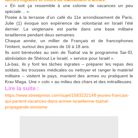
« En soit ça ressemble à une colonie de vacances un peu
spéciale… ».
Posée à la terrasse d’un café du 11e arrondissement de Paris,
Julie (1) évoque son expérience de volontariat en Israël l’été
dernier. La vingtenaire est partie dans une base militaire
israélienne pendant deux semaines.
Chaque année, un millier de Français et de francophones
l’imitent, surtout des jeunes de 16 à 18 ans.
Ils sont bénévoles au sein de Tsahal via le programme Sar-El,
abréviation de Shérout Le Israël, « service pour Israël ».
Là-bas, ils y font les tâches ingrates – préparer les repas des
soldats, les trousses médicales ou nettoyer et ranger le matériel
militaire – visitent le pays, manient des armes ou pratiquent le
Krav Maga. Une « colo » au milieu des chars et des mitrailleuses.
Lire la suite :
https://www.streetpress.com/sujet/1583232148-jeunes-francais-
qui-partent-vacances-dans-armee-israelienne-tsahal-
propagande-sionisme