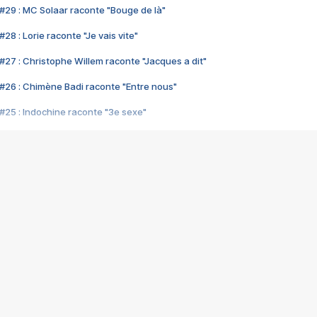
#29 : MC Solaar raconte "Bouge de là"
28 : Lorie raconte "Je vais vite"
#27 : Christophe Willem raconte "Jacques a dit"
#26 : Chimène Badi raconte "Entre nous"
#25 : Indochine raconte "3e sexe"
#24 : Zaho raconte "C'est chelou"
#23 : Patrick Bruel raconte "Au café des délices"
#22 : Kyo raconte "Le chemin"
#21 : Nolwenn Leroy raconte "Cassé"
#20 : Patrick Hernandez raconte "Born to be alive"
#19 : Lorie raconte "Près de moi"
#18 : Michael Jones raconte "A nos actes manqués" (avec Jean-Jacque
#17 : Khaled raconte "Aïcha"