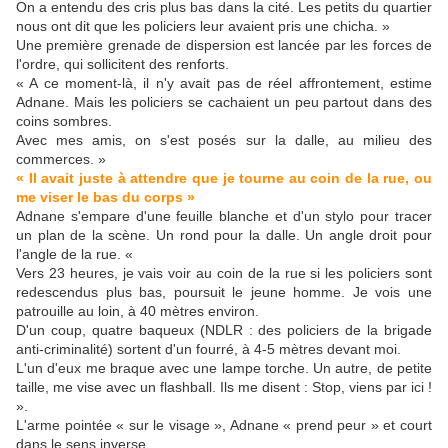
On a entendu des cris plus bas dans la cité. Les petits du quartier
nous ont dit que les policiers leur avaient pris une chicha. »
Une première grenade de dispersion est lancée par les forces de
l'ordre, qui sollicitent des renforts.
« A ce moment-là, il n'y avait pas de réel affrontement, estime
Adnane. Mais les policiers se cachaient un peu partout dans des
coins sombres.
Avec mes amis, on s'est posés sur la dalle, au milieu des
commerces. »
« Il avait juste à attendre que je tourne au coin de la rue, ou
me viser le bas du corps »
Adnane s'empare d'une feuille blanche et d'un stylo pour tracer
un plan de la scène. Un rond pour la dalle. Un angle droit pour
l'angle de la rue. «
Vers 23 heures, je vais voir au coin de la rue si les policiers sont
redescendus plus bas, poursuit le jeune homme. Je vois une
patrouille au loin, à 40 mètres environ.
D'un coup, quatre baqueux (NDLR : des policiers de la brigade
anti-criminalité) sortent d'un fourré, à 4-5 mètres devant moi.
L'un d'eux me braque avec une lampe torche. Un autre, de petite
taille, me vise avec un flashball. Ils me disent : Stop, viens par ici !
».
L'arme pointée « sur le visage », Adnane « prend peur » et court
dans le sens inverse.