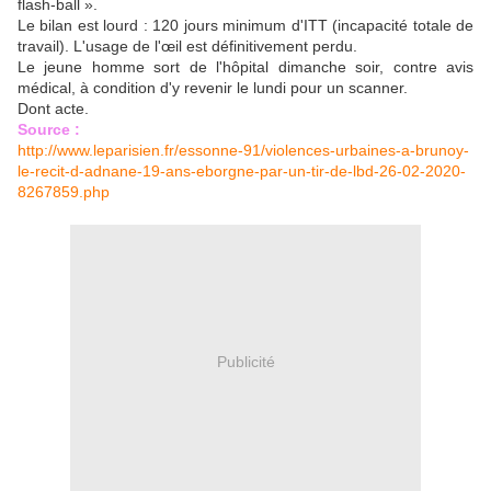
flash-ball ».
Le bilan est lourd : 120 jours minimum d'ITT (incapacité totale de
travail). L'usage de l'œil est définitivement perdu.
Le jeune homme sort de l'hôpital dimanche soir, contre avis
médical, à condition d'y revenir le lundi pour un scanner.
Dont acte.
Source :
http://www.leparisien.fr/essonne-91/violences-urbaines-a-brunoy-
le-recit-d-adnane-19-ans-eborgne-par-un-tir-de-lbd-26-02-2020-
8267859.php
Publicité