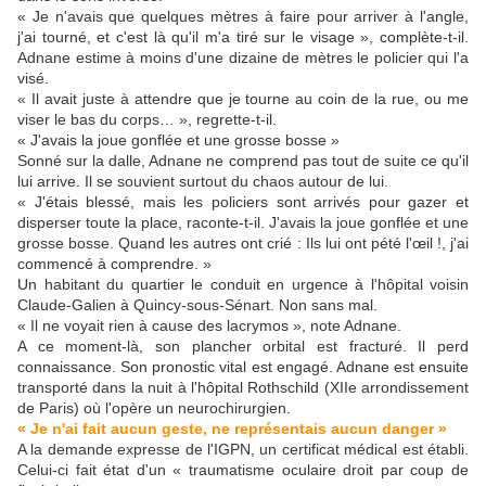
« Je n'avais que quelques mètres à faire pour arriver à l'angle,
j'ai tourné, et c'est là qu'il m'a tiré sur le visage », complète-t-il.
Adnane estime à moins d'une dizaine de mètres le policier qui l'a
visé.
« Il avait juste à attendre que je tourne au coin de la rue, ou me
viser le bas du corps… », regrette-t-il.
« J'avais la joue gonflée et une grosse bosse »
Sonné sur la dalle, Adnane ne comprend pas tout de suite ce qu'il
lui arrive. Il se souvient surtout du chaos autour de lui.
« J'étais blessé, mais les policiers sont arrivés pour gazer et
disperser toute la place, raconte-t-il. J'avais la joue gonflée et une
grosse bosse. Quand les autres ont crié : Ils lui ont pété l'œil !, j'ai
commencé à comprendre. »
Un habitant du quartier le conduit en urgence à l'hôpital voisin
Claude-Galien à Quincy-sous-Sénart. Non sans mal.
« Il ne voyait rien à cause des lacrymos », note Adnane.
A ce moment-là, son plancher orbital est fracturé. Il perd
connaissance. Son pronostic vital est engagé. Adnane est ensuite
transporté dans la nuit à l'hôpital Rothschild (XIIe arrondissement
de Paris) où l'opère un neurochirurgien.
« Je n'ai fait aucun geste, ne représentais aucun danger »
A la demande expresse de l'IGPN, un certificat médical est établi.
Celui-ci fait état d'un « traumatisme oculaire droit par coup de