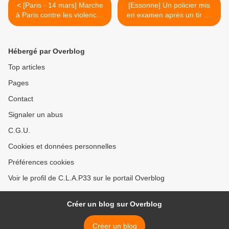
< [Paris - 14 mars] Marche
[Essonne] Un policier mis
à Paris contre les violences
en examen après un tir de
policières
LBD ayant éborgné un
jeune homme >
Hébergé par Overblog
Top articles
Pages
Contact
Signaler un abus
C.G.U.
Cookies et données personnelles
Préférences cookies
Voir le profil de C.L.A.P33 sur le portail Overblog
Créer un blog sur Overblog
Créer un blog