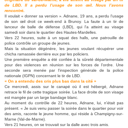
de LBD. Il a perdu l’usage de son œil. Nous l’avons
rencontré.
Il voulait « donner sa version ». Adnane, 19 ans, a perdu l'usage
de son œil droit ce week-end à Brunoy. La faute à un tir de
lanceur de balle de défense (LBD), qui l'a atteint au visage
samedi soir dans le quartier des Hautes-Mardelles.
Vers 22 heures, suite à un squat des halls, une patrouille de
police contrôle un groupe de jeunes.
Mais la situation dégénère, les jeunes voulant récupérer une
chicha ramassée derrière eux par les policiers.
Une première enquête a été confiée à la sûreté départementale
pour des violences en réunion sur les forces de l'ordre. Une
seconde sera menée par l'inspection générale de la police
nationale (IGPN) concernant le tir de LBD.
« On a entendu des cris plus bas dans la cité »
Ce mercredi, assis sur le canapé où il est hébergé, Adnane
retrace le fil de cette tragique soirée. La face droite de son visage
est mangée par un large bandage blanc.
Au moment du contrôle de 22 heures, Adnane, lui, n'était pas
présent. « Je suis venu passer la soirée dans le quartier pour voir
des amis, raconte le jeune homme, qui réside à Champigny-sur-
Marne (Val-de-Marne).
Vers 21 heures, on se trouvait sur la dalle avec trois amis.