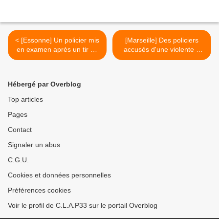
< [Essonne] Un policier mis
[Marseille] Des policiers
en examen après un tir de
accusés d'une violente «
LBD ayant éborgné un
agression par pur plaisir »
jeune homme
sur un ado de 16 ans dans
les quartiers Nord >
Hébergé par Overblog
Top articles
Pages
Contact
Signaler un abus
C.G.U.
Cookies et données personnelles
Préférences cookies
Voir le profil de C.L.A.P33 sur le portail Overblog