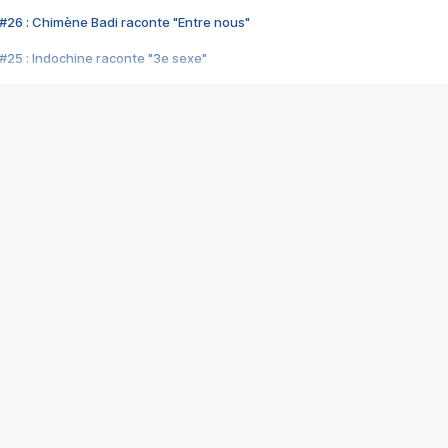
#26 : Chimène Badi raconte "Entre nous"
#25 : Indochine raconte "3e sexe"
#24 : Zaho raconte "C'est chelou"
#23 : Patrick Bruel raconte "Au café des délices"
#22 : Kyo raconte "Le chemin"
#21 : Nolwenn Leroy raconte "Cassé"
#20 : Patrick Hernandez raconte "Born to be alive"
#19 : Lorie raconte "Près de moi"
#18 : Michael Jones raconte "A nos actes manqués" (avec Jean-Jacque
#17 : Khaled raconte "Aïcha"
#16 : Corneille raconte "Parce qu'on vient de loin"
#15 : Indochine raconte "L'aventurier"